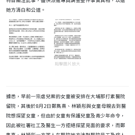
特首關注此事，儘快派遣專員調查整件事實真相，以還
她方清白和公道。
點擊圖片放大
據悉，早前一宗虐兒案的女童被安排在大埔那打素醫院
留院，其後於8月2日鄭雋熹、林穎彤與女童母親去到醫
院想探望女童，但由於女童有保護兒童及青少年命令，
因此被社署社工及醫生一方拒絕探望見面的要求，而鄭
雋熹、林穎彤一方等人在醫院地方涉對醫院員工及病人