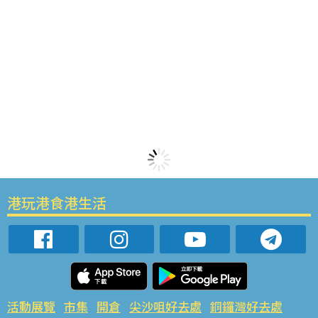
港玩港食港生活
活動展覽
市集
開倉
尖沙咀好去處
銅鑼灣好去處