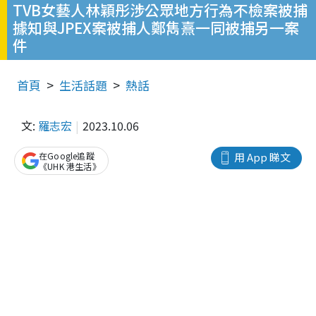
TVB女藝人林穎彤涉公眾地方行為不檢案被捕
據知與JPEX案被捕人鄭雋熹一同被捕另一案
件
首頁
生活話題
熱話
文:
羅志宏
2023.10.06
在Google追蹤
用 App 睇文
《UHK 港生活》