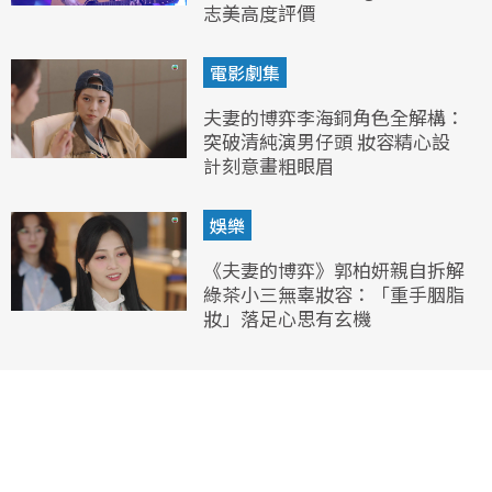
志美高度評價
電影劇集
夫妻的博弈李海銅角色全解構：
突破清純演男仔頭 妝容精心設
計刻意畫粗眼眉
娛樂
《夫妻的博弈》郭柏妍親自拆解
綠茶小三無辜妝容：「重手胭脂
妝」落足心思有玄機