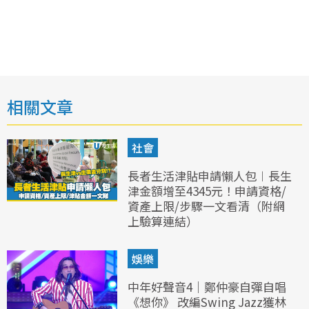
相關文章
社會
長者生活津貼申請懶人包︱長生
津金額增至4345元！申請資格/
資產上限/步驟一文看清（附網
上驗算連結）
娛樂
中年好聲音4｜鄭仲豪自彈自唱
《想你》 改編Swing Jazz獲林