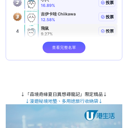
↓「森境奇緣夏日異想尋龍記」限定精品↓
↓漫遊秘境地墊、多用途旅行收納袋↓