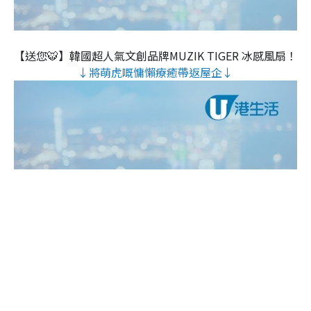
【送您🐯】韓國超人氣文創品牌MUZIK TIGER 冰感風扇！
↓將萌虎嘅慵懶療癒帶返屋企↓