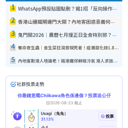
1
WhatsApp預設貼圖點刪？揭1招「反向操作」還原簡潔介面 附3步實測教學
2
香港山邊鐵閘邊門大開？內地客困惑意義何在！網民神回覆：呢種叫法理性防禦
3
鬼門開2026｜農曆七月撞正日全食特別邪？專家警告切忌做一事！揭4大禁忌+2招保平安
4
奪命寄生蟲｜食生菜狂瀉首現死者！疫潮惡化錄1.8萬宗病例 揭洗菜3大謬誤
5
內地客歎港人唔識老！揭港鐵保鮮級冷氣 港人求放過：咪投訴