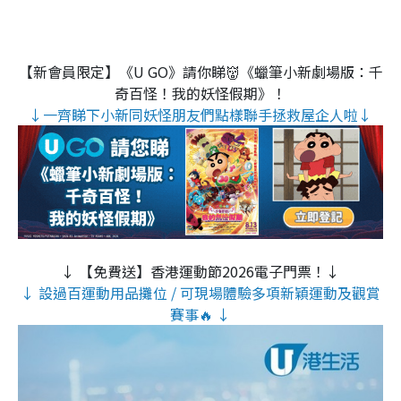
【新會員限定】《U GO》請你睇👹《蠟筆小新劇場版：千
奇百怪！我的妖怪假期》！
↓一齊睇下小新同妖怪朋友們點樣聯手拯救屋企人啦↓
↓ 【免費送】香港運動節2026電子門票！↓
↓ 設過百運動用品攤位 / 可現場體驗多項新穎運動及觀賞
賽事🔥 ↓