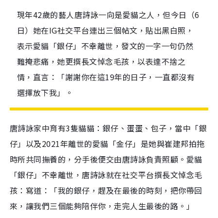
現年42歲的藝人唐詩詠一向是愛貓之人，但今日（6
日）她在IG社交平台連出三個帖文，貼出黑白照，
表示愛貓「銀仔」不幸離世，發文的一字一句仍然
難掩悲痛，她更撰長文悼念毛孩，以表達不捨之
情，直言：「謝謝你在這19年的日子，一直都沒有
選擇放下我」。
唐詩詠家中育有3隻貓貓：銀仔、蛋蛋、包子，當中「銀
仔」以及2021年離世的愛貓「金仔」是她與崔建邦拍拖
時所共同撫養的，分手後便交由唐詩詠負責照顧。愛貓
「銀仔」不幸離世，唐詩詠就在社交平台撰長文悼念毛
孩：寫道：「我的銀仔，趕及在最後的時刻，把你帶回
來，讓我們三個能夠陪伴你，走完人生最後的路。」