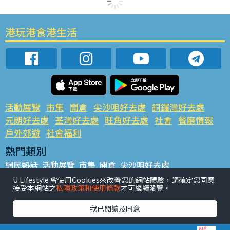
港玩港食港生活
活動展覽
市集
開倉
尖沙咀好去處
銅鑼灣好去處
元朗好去處
荃灣好去處
旺角好去處
社會
餐廳情報
戶外郊遊
社會福利
熱門類別
網民熱話
活動展覽
市集
開倉
尖沙咀好去處
銅鑼灣好去處
元朗好去處
荃灣好去處
旺角好去處
社會
U Lifestyle 會使用Cookies來改善您的網站體驗，請確定您同意
接受本網站之
私隱政策和使用條款
才可繼續瀏覽。
餐廳情報
戶外郊遊
熱門標籤
我已閱讀及同意
#UGO搵好去處
#人氣活動推介
#美食社群熱話