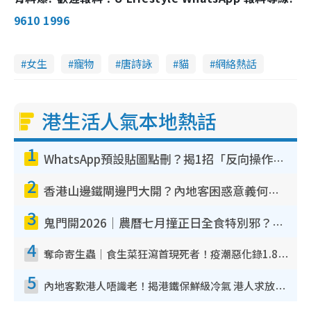
9610 1996
女生
寵物
唐詩詠
貓
網絡熱話
港生活人氣本地熱話
1
WhatsApp預設貼圖點刪？揭1招「反向操作」還原簡潔介面 附3步實測教學
2
香港山邊鐵閘邊門大開？內地客困惑意義何在！網民神回覆：呢種叫法理性防禦
3
鬼門開2026｜農曆七月撞正日全食特別邪？專家警告切忌做一事！揭4大禁忌+2招保平安
4
奪命寄生蟲｜食生菜狂瀉首現死者！疫潮惡化錄1.8萬宗病例 揭洗菜3大謬誤
5
內地客歎港人唔識老！揭港鐵保鮮級冷氣 港人求放過：咪投訴