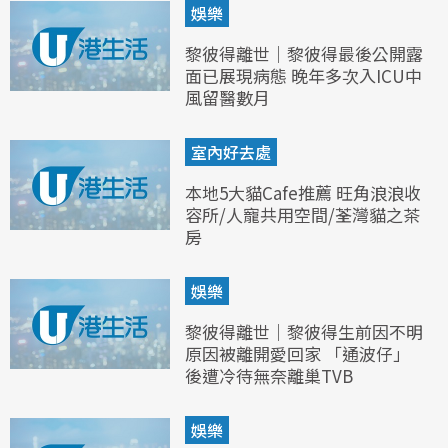
娛樂
黎彼得離世｜黎彼得最後公開露
面已展現病態 晚年多次入ICU中
風留醫數月
室內好去處
本地5大貓Cafe推薦 旺角浪浪收
容所/人寵共用空間/荃灣貓之茶
房
娛樂
黎彼得離世｜黎彼得生前因不明
原因被離開愛回家 「通波仔」
後遭冷待無奈離巢TVB
娛樂