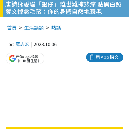
唐詩詠愛貓「銀仔」離世難掩悲痛 貼黑白照
發文悼念毛孩：你的身體自然地衰老
首頁
生活話題
熱話
文:
羅志宏
2023.10.06
在Google追蹤
用 App 睇文
《UHK 港生活》