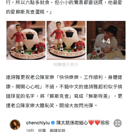
行，所以六點多就食，但小小的驚喜都要送既，他最愛
的愛蘇斯克查蛋糕。」
+4
點擊圖片放大
連詩雅更祝老公陳家樂「快快樂樂、工作順利、身體健
康，開開心心啦」不過，不黯中文的連詩雅起初似乎搞
錯球星的名字，將「蘇斯克查」寫成「穌斯呀差」，更
遭老公陳家樂大膽恥笑，間接大放閃光彈。