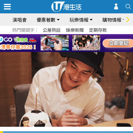
演唱會
優惠著數
玩樂情報
購物情報
熱門關鍵字：
公屋熱話
娛樂新聞
定期存款