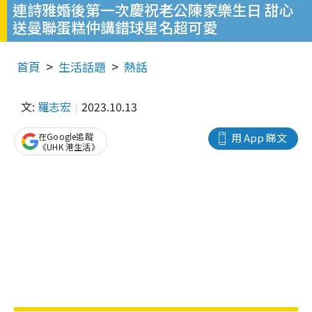
連詩雅婚後第一次慶祝老公陳家樂生日 甜心
送曼聯蛋糕仲講錯球星名超可愛
首頁
生活話題
熱話
文:
羅志宏
2023.10.13
在Google追蹤
用 App 睇文
《UHK 港生活》