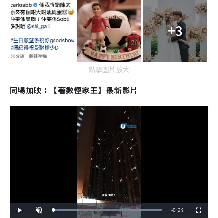
+3
點擊圖片放大
同場加映：【著數慳家王】最新影片
R
-
0:29
L
P
U
F
o
l
n
u