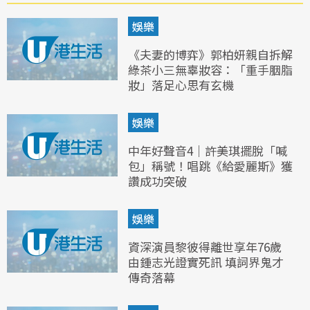
娛樂
《夫妻的博弈》郭柏妍親自拆解
綠茶小三無辜妝容：「重手胭脂
妝」落足心思有玄機
娛樂
中年好聲音4｜許美琪擺脫「喊
包」稱號！唱跳《給愛麗斯》獲
讚成功突破
娛樂
資深演員黎彼得離世享年76歲
由鍾志光證實死訊 填詞界鬼才
傳奇落幕