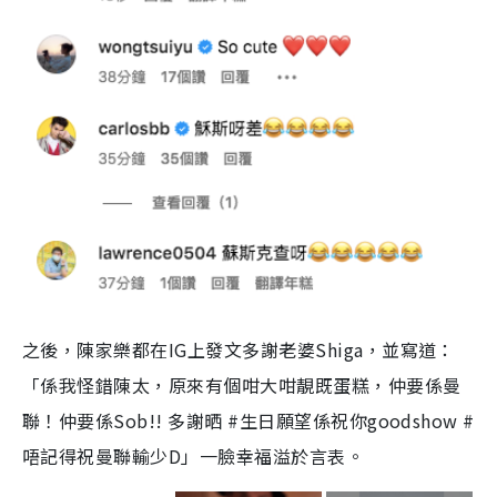
之後，陳家樂都在IG上發文多謝老婆Shiga，並寫道：
「係我怪錯陳太，原來有個咁大咁靚既蛋糕，仲要係曼
聯！仲要係Sob!! 多謝晒 #生日願望係祝你goodshow #
唔記得祝曼聯輸少D」一臉幸福溢於言表。