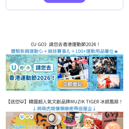
《U GO》請您去香港運動節2026！
體驗新興運動💦＋競技賽事💪＋100+運動用品攤位🔥
【送您🐯】韓國超人氣文創品牌MUZIK TIGER 冰感風扇！
↓將萌虎嘅慵懶療癒帶返屋企↓