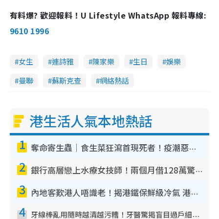
a
a
m
l
e
d
y
u
l
有料爆? 歡迎報料！U Lifestyle WhatsApp 報料專線:
e
t
s
d
e
c
m
:
r
9610 1996
1
e
0
e
a
0
n
.
0
i
0
%
女生
連詩雅
陳家樂
生日
娛樂
n
曼聯
蘇斯克查
網絡熱話
i
n
g
港生活人氣本地熱話
T
1
i
奪命寄生蟲｜食生菜狂瀉首現死者！疫潮惡化錄1.8萬宗病例 揭洗菜3大謬誤
m
2
e
銀行高層戀上水療女技師！兩個月借128萬驚覺「沉船」沉落火海 揭背後疑似邪教操控賣淫
3
內地客歎港人唔識老！揭港鐵保鮮級冷氣 港人求放過：咪投訴
4
牙線棒亂用隨時越清越污糟！牙醫驚揭盲目過戶細菌恐致蛀牙：呢種先係日常真保養