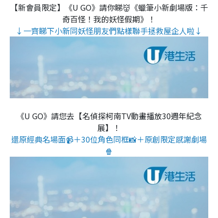
【新會員限定】《U GO》請你睇👹《蠟筆小新劇場版：千
奇百怪！我的妖怪假期》！
↓一齊睇下小新同妖怪朋友們點樣聯手拯救屋企人啦↓
《U GO》請您去【名偵探柯南TV動畫播放30週年紀念
展】！
還原經典名場面📹＋30位角色同框📸＋原創限定感謝劇場
🍿