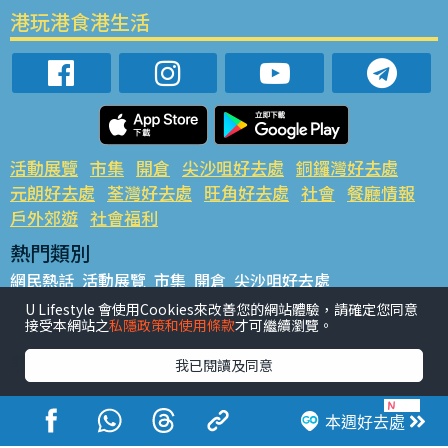
港玩港食港生活
活動展覽
市集
開倉
尖沙咀好去處
銅鑼灣好去處
元朗好去處
荃灣好去處
旺角好去處
社會
餐廳情報
戶外郊遊
社會福利
熱門類別
網民熱話
活動展覽
市集
開倉
尖沙咀好去處
銅鑼灣好去處
元朗好去處
荃灣好去處
旺角好去處
社會
U Lifestyle 會使用Cookies來改善您的網站體驗，請確定您同意
接受本網站之
私隱政策和使用條款
才可繼續瀏覽。
餐廳情報
戶外郊遊
熱門標籤
我已閱讀及同意
#UGO搵好去處
#人氣活動推介
#美食社群熱話
#親子玩樂好去處
#ULifestyle應用程式
#限時搶
本週好去處
#UJetso禮物放送
#ULifestyle商戶中心
#著數
#網絡熱話