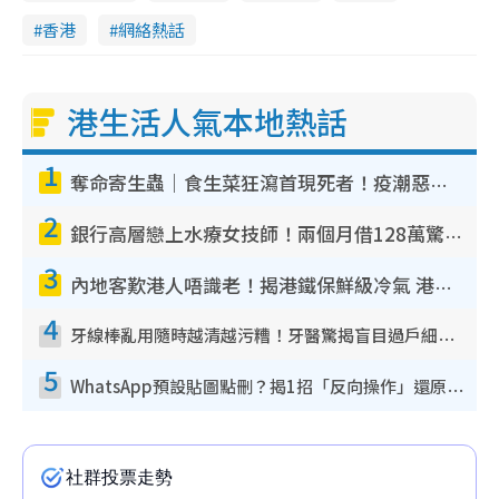
香港
網絡熱話
港生活人氣本地熱話
1
奪命寄生蟲｜食生菜狂瀉首現死者！疫潮惡化錄1.8萬宗病例 揭洗菜3大謬誤
2
銀行高層戀上水療女技師！兩個月借128萬驚覺「沉船」沉落火海 揭背後疑似邪教操控賣淫
3
內地客歎港人唔識老！揭港鐵保鮮級冷氣 港人求放過：咪投訴
4
牙線棒亂用隨時越清越污糟！牙醫驚揭盲目過戶細菌恐致蛀牙：呢種先係日常真保養
5
WhatsApp預設貼圖點刪？揭1招「反向操作」還原簡潔介面 附3步實測教學