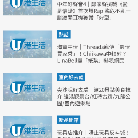
中年好聲音4｜鄭家聲挑戰《愛
是懷疑》首次爆Rap 臨危不亂一
腳踢開耳機獲讚「好型」
熱話
淘寶中伏｜Threads瘋傳「最伏
買家秀」！Chiikawa中輻射？
LinaBell變「紙紮」嚇親網民
室內好去處
尖沙咀好去處｜逾20景點美食推
介 維港觀景台/紅磚古蹟/九龍公
園/室內遊樂場
新品開箱
玩具店推介｜唔止玩具反斗城！