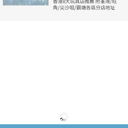
香港8大玩具店推薦 附荃灣/旺
角/尖沙咀/觀塘各區分店地址