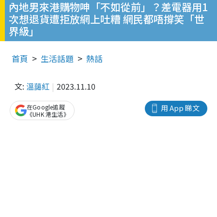
內地男來港購物呻「不如從前」？差電器用1
次想退貨遭拒放網上吐糟 網民都唔撐笑「世
界級」
首頁
生活話題
熱話
文:
溫藹紅
2023.11.10
在Google追蹤
用 App 睇文
《UHK 港生活》