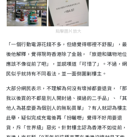
點擊圖片放大
「一個行動電源花錢不多，但總覺得哪裡不舒服」，最
後他解釋，覺得現時香港除了金融，「旅遊和購物地位
應該不像從前了吧」，並感嘆道「可惜了」。不過，網
民似乎就持有不同看法，並一面倒圍剿樓主。
大部分網民表示，不理解為何沒有壞掉都要退貨，「那
我以後買的不都是別人開封過、摸過的二手品」、「其
他人為甚麼要為個别人的無恥買單」？有人就認為樓主
此舉，疑似完成充電後再「扮曬嘢」覺得不好用要退
貨，斥「世界級」惡劣。針對樓主認為香港不如從前，
有港人亦反駁「8百年前這種東西在香港沒壞就是不能