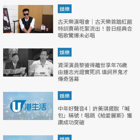
娛樂
古天樂演唱會｜古天樂首踏紅館
特訓賣萌花絮流出！昔日經典合
唱歌驚爆未必唱
娛樂
資深演員黎彼得離世享年76歲
由鍾志光證實死訊 填詞界鬼才
傳奇落幕
娛樂
中年好聲音4｜許美琪擺脫「喊
包」稱號！唱跳《給愛麗斯》獲
讚成功突破
娛樂