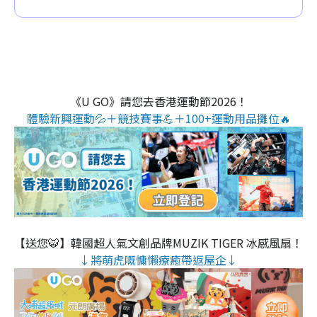
《U GO》請您去香港運動節2026！
體驗新興運動💦＋競技賽事💪＋100+運動用品攤位🔥
【送您🐯】韓國超人氣文創品牌MUZIK TIGER 冰感風扇！
↓將萌虎嘅慵懶療癒帶返屋企↓