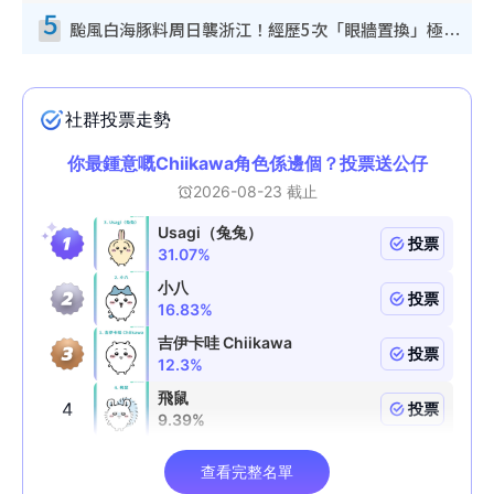
5
颱風白海豚料周日襲浙江！經歷5次「眼牆置換」極罕見 成登陸內地最長途颱風