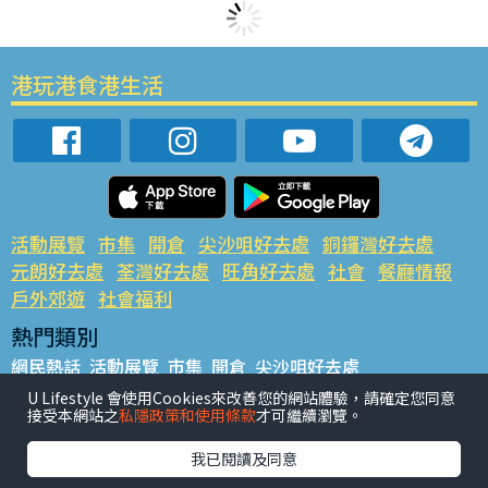
港玩港食港生活
活動展覽
市集
開倉
尖沙咀好去處
銅鑼灣好去處
元朗好去處
荃灣好去處
旺角好去處
社會
餐廳情報
戶外郊遊
社會福利
熱門類別
網民熱話
活動展覽
市集
開倉
尖沙咀好去處
銅鑼灣好去處
元朗好去處
荃灣好去處
旺角好去處
社會
U Lifestyle 會使用Cookies來改善您的網站體驗，請確定您同意
接受本網站之
私隱政策和使用條款
才可繼續瀏覽。
餐廳情報
戶外郊遊
熱門標籤
我已閱讀及同意
#UGO搵好去處
#人氣活動推介
#美食社群熱話