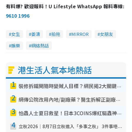
有料爆? 歡迎報料！U Lifestyle WhatsApp 報料專線:
9610 1996
女生
姜濤
拍拖
MIRROR
女朋友
娛樂
網絡熱話
港生活人氣本地熱話
1
裝修拆鐵閘隨時變賊人目標？網民揭2大關鍵用途：裝新式等於白裝？附新舊鐵閘分別
2
網傳公院改用內地/副廠藥？醫生拆解正副廠分別 揭4類人換藥隨時出事
3
怕蟲人士夏日救星！日本3COINS爆紅驅蟲神器$45起 1招「全程免觸碰」輕鬆搞定小強
4
立秋2026｜8月7日立秋進入「多事之秋」 3件事唔做得！專家教6招開運 清枱頭／銀包納氣接好運