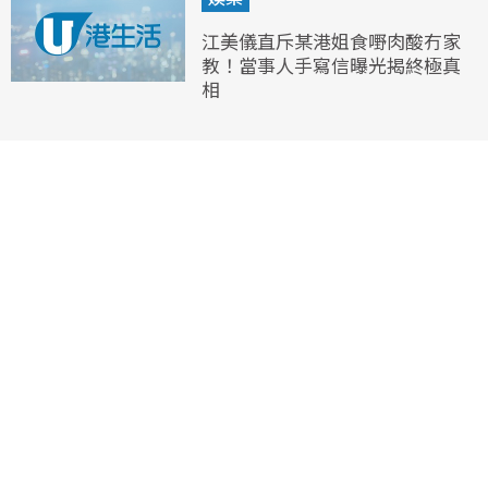
江美儀直斥某港姐食嘢肉酸冇家
教！當事人手寫信曝光揭終極真
相