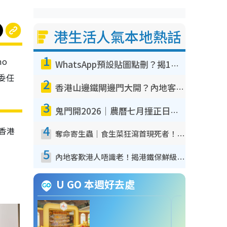
港生活人氣本地熱話
1
mo
WhatsApp預設貼圖點刪？揭1招「反向操作」還原簡潔介面 附3步實測教學
委任
2
香港山邊鐵閘邊門大開？內地客困惑意義何在！網民神回覆：呢種叫法理性防禦
3
鬼門開2026｜農曆七月撞正日全食特別邪？專家警告切忌做一事！揭4大禁忌+2招保平安
4
替香港
奪命寄生蟲｜食生菜狂瀉首現死者！疫潮惡化錄1.8萬宗病例 揭洗菜3大謬誤
5
內地客歎港人唔識老！揭港鐵保鮮級冷氣 港人求放過：咪投訴
U GO 本週好去處