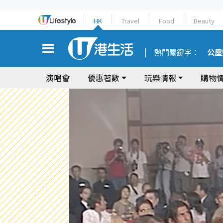
HK
Travel
Food
Beauty
熱門關鍵字：
公屋
演唱會
優惠著數
玩樂情報
購物