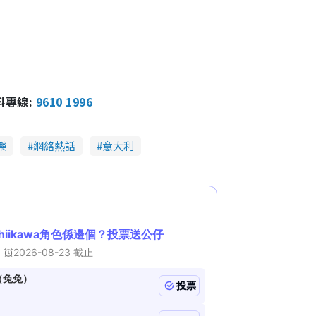
i
n
i
n
報料專線:
9610 1996
g
T
樂
網絡熱話
意大利
i
m
e