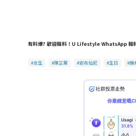
0
4
%
有料爆? 歡迎報料！U Lifestyle WhatsApp 
女生
陳芷菁
岩布仙尼
生日
娛