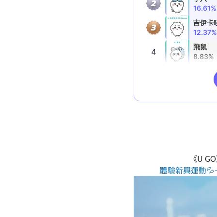
《U G
體驗新興運動💦