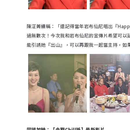
陳淽菁續稱：「還記得當年岩布仙尼唱出『Happy 
過無數次！今次我和岩布仙尼的宣傳片希望可以延
能引誘她『出山』，可以再跟我一起當主持，如
同場加映：【今期Chill抵】最新影片