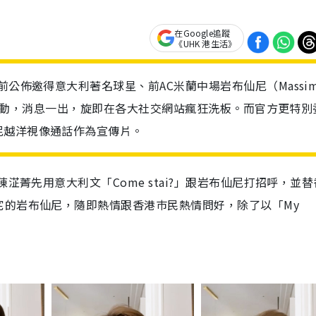
在Google追蹤
《UHK 港生活》
前公佈邀得意大利著名球星、前AC米蘭中場岩布仙尼（Massi
席宣傳活動，消息一出，旋即在各大社交網站瘋狂洗板。而官方更特別
尼越洋視像通話作為宣傳片。
淽菁先用意大利文「Come stai?」跟岩布仙尼打招呼，並
宅的岩布仙尼，隨即熱情跟香港巿民熱情問好，除了以「My