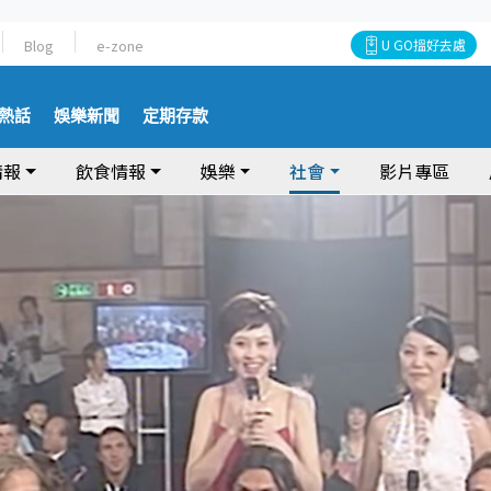
Blog
e-zone
U GO搵好去處
熱話
娛樂新聞
定期存款
情報
飲食情報
娛樂
社會
影片專區