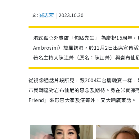
文:
羅志宏
2023.10.30
港式點心外賣店「包點先生」 為慶祝15周年，
Ambrosini）旋風訪港，於11月2日出
著名主持人陳淽菁（原名：陳芷菁）與岩布仙
從視像通話片段所見，跟2004年台慶晚宴一樣，陳
巿民轉達對岩布仙尼的思念及期待。身在米蘭豪
Friend」來形容大家及淽菁外，又大晒廣東話。