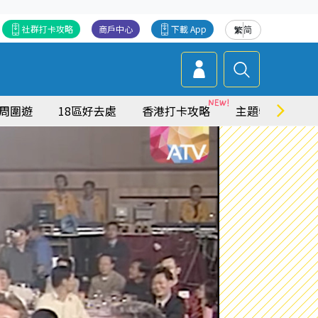
社群打卡攻略
商戶中心
下載 App
繁
简
周圍遊
18區好去處
香港打卡攻略
主題特集