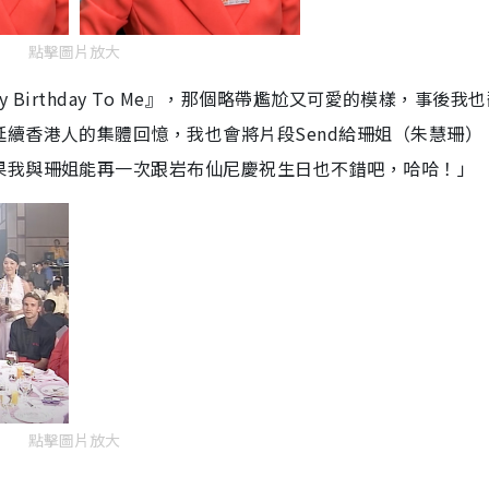
點擊圖片放大
Birthday To Me』，那個略帶尷尬又可愛的模樣，事後我
續香港人的集體回憶，我也會將片段Send給珊姐（朱慧珊）
果我與珊姐能再一次跟岩布仙尼慶祝生日也不錯吧，哈哈！」
點擊圖片放大