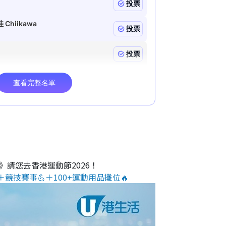
O》請您去香港運動節2026！
＋競技賽事💪＋100+運動用品攤位🔥