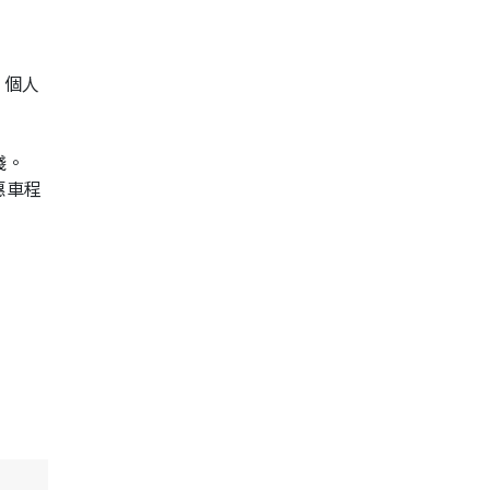
」個人
。
綫。
惠車程