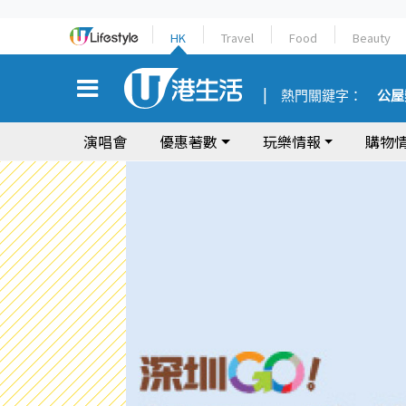
HK
Travel
Food
Beauty
熱門關鍵字：
公屋
演唱會
優惠著數
玩樂情報
購物