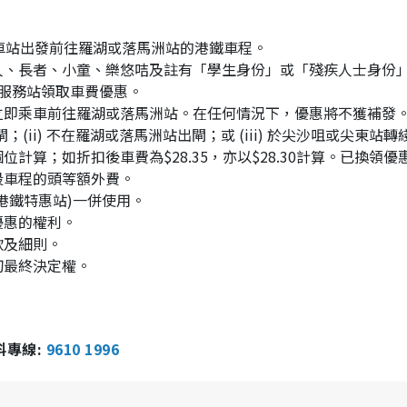
車站出發前往羅湖或落馬洲站的港鐵車程。
人、長者、小童、樂悠咭及註有「學生身份」或「殘疾人士身份
服務站領取車費優惠。
立即乘車前往羅湖或落馬洲站。在任何情況下，優惠將不獲補發
(ii) 不在羅湖或落馬洲站出閘；或 (iii) 於尖沙咀或尖東站轉
算；如折扣後車費為$28.35，亦以$28.30計算。已換領優
段車程的頭等額外費。
港鐵特惠站)一併使用。
優惠的權利。
款及細則。
切最終決定權。
報料專線:
9610 1996