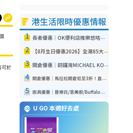
港生活限時優惠情報
1
國
長者優惠｜OK便利店推樂悠咭優惠！買麵包/牛奶/保健品拍卡即減
2
【8月生日優惠2026】全港85大食買玩著數攻略 自助餐/火鍋放題同行免費＋誠品/DONKI送現金券
3
開倉優惠｜銅鑼灣MICHAEL KORS開倉低至17折！直擊$500起買手袋/銀包/鞋款 必買經典Jet Set系列
客可於
4
開倉優惠｜馬拉松開倉低至3折！直擊$99起買adidas／New Balance／Puma鞋款 STANLEY保溫杯劈價至$119起
5
廚具優惠｜普樂氏/意美廚/Buffalo廚具低至3折！$89起買煎鍋／炒鑊／個人鍋 同場小家電激減至$99起
U GO 本週好去處