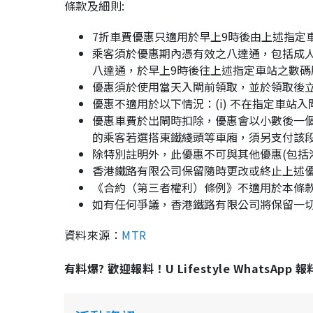
條款及細則:
7折車費優惠只適用於早上9時後由上述指定
乘客須於優惠期內憑有效之八達通，包括成
八達通，於早上9時後往上述指定車站之數碼
優惠須於使用當天入閘前領取，並於領取後
優惠不適用於以下情況：(i) 不在指定車站入閘；
優惠車費於出閘時扣除，優惠會以小數後一個位計
的乘客若選搭東鐵綫頭等車廂，須另支付該
除特別註明外，此優惠不可與其他優惠(包括
香港鐵路有限公司保留隨時更改或終止上述
《合約（第三者權利）條例》不適用於本條
如有任何爭議，香港鐵路有限公司將保留一
資料來源：
MTR
有料爆? 歡迎報料！U Lifestyle WhatsApp 