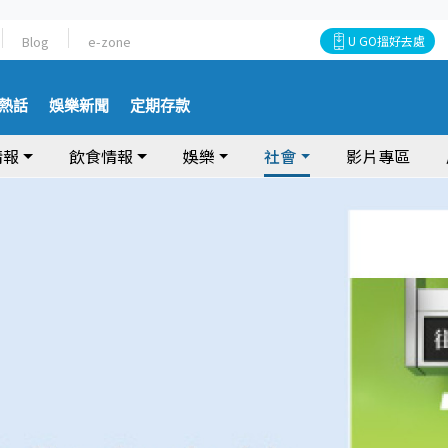
Blog
e-zone
U GO搵好去處
熱話
娛樂新聞
定期存款
情報
飲食情報
娛樂
社會
影片專區