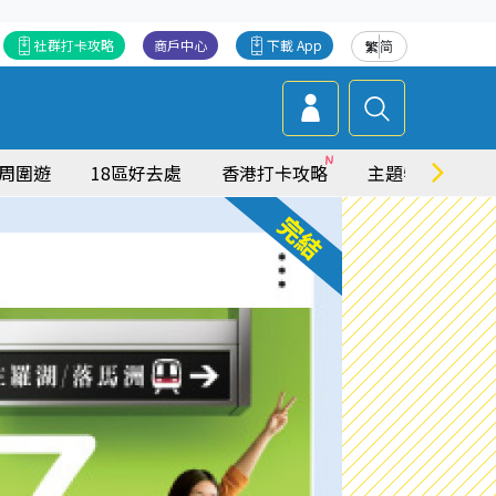
社群打卡攻略
商戶中心
下載 App
繁
简
周圍遊
18區好去處
香港打卡攻略
主題特集