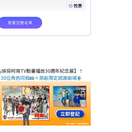
名偵探柯南TV動畫播放30週年紀念展】！
30位角色同框📸＋原創限定感謝劇場🍿