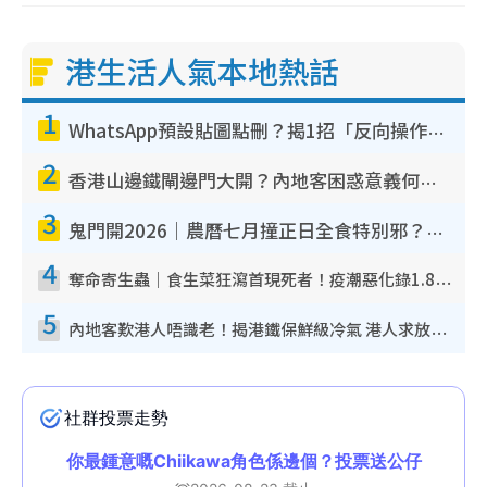
T
港生活人氣本地熱話
i
m
1
e
WhatsApp預設貼圖點刪？揭1招「反向操作」還原簡潔介面 附3步實測教學
2
香港山邊鐵閘邊門大開？內地客困惑意義何在！網民神回覆：呢種叫法理性防禦
3
鬼門開2026｜農曆七月撞正日全食特別邪？專家警告切忌做一事！揭4大禁忌+2招保平安
4
奪命寄生蟲｜食生菜狂瀉首現死者！疫潮惡化錄1.8萬宗病例 揭洗菜3大謬誤
5
內地客歎港人唔識老！揭港鐵保鮮級冷氣 港人求放過：咪投訴