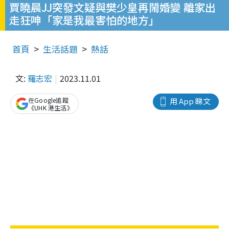
賈曉晨JJ突發文疑與樊少皇再鬧婚變 離家出
走狂呻「家是我最害怕的地方」
首頁
生活話題
熱話
文:
羅志宏
2023.11.01
在Google追蹤
用 App 睇文
《UHK 港生活》