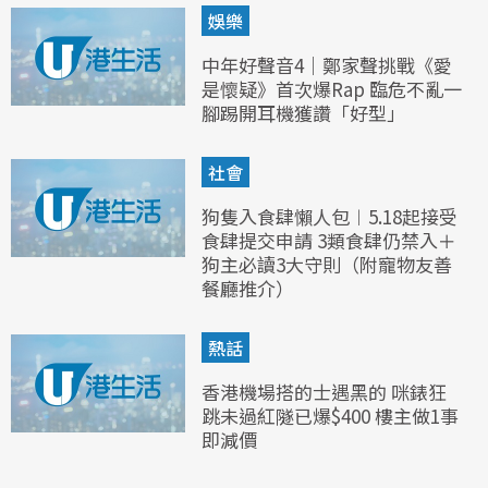
娛樂
中年好聲音4｜鄭家聲挑戰《愛
是懷疑》首次爆Rap 臨危不亂一
腳踢開耳機獲讚「好型」
社會
狗隻入食肆懶人包︱5.18起接受
食肆提交申請 3類食肆仍禁入＋
狗主必讀3大守則（附寵物友善
餐廳推介）
熱話
香港機場搭的士遇黑的 咪錶狂
跳未過紅隧已爆$400 樓主做1事
即減價