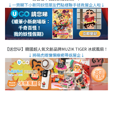
↓一齊睇下小新同妖怪朋友們點樣聯手拯救屋企人啦↓
【送您🐯】韓國超人氣文創品牌MUZIK TIGER 冰感風扇！
↓將萌虎嘅慵懶療癒帶返屋企↓