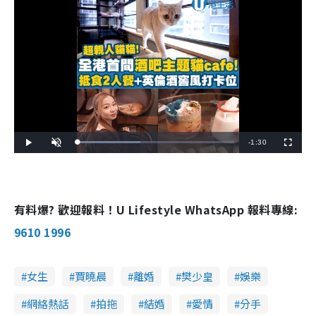
R
-
1:30
L
P
U
F
o
l
n
u
a
a
m
l
e
d
y
u
l
e
t
s
d
e
c
m
:
r
4
e
0
e
有料爆? 歡迎報料！U Lifestyle WhatsApp 報料專線:
a
.
n
0
4
i
9610 1996
%
n
i
女生
賈曉晨
離婚
樊少皇
娛樂
n
網絡熱話
拍拖
結婚
愛情
分手
g