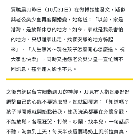
賈曉晨JJ昨日（10月31日）在微博接連發文，疑似
與老公樊少皇再度鬧婚變，她寫道：「以前，家是
港灣，是放鬆休息的地方。如今，家就是我最害怕
的地方，只想離家出走，找個安靜的地方躲起
來」、「人生無常～現在孩子怎麼開心怎麼過。 祝
大家也快樂」，同時又抱怨老公樊少皇一直忙到不
回訊息，甚至連人影也不見。
之後有網民留言觸動到JJ的神經，JJ見有人指她要好好
調整自己的心態不要這麼想，她就回覆道：「知道嗎？
孩子睜開眼就開始黏著我，連我洗澡都要在旁邊參觀，
不能放鬆，各種狂哭、打架、吵鬧、找事兒，一句話都
不聽，淘氣到上天！每天半夜還要喝奶上廁所拉臭臭，