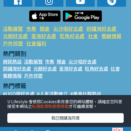
活動展覽
市集
開倉
尖沙咀好去處
銅鑼灣好去處
元朗好去處
荃灣好去處
旺角好去處
社會
餐廳情報
戶外郊遊
社會福利
熱門類別
網民熱話
活動展覽
市集
開倉
尖沙咀好去處
銅鑼灣好去處
元朗好去處
荃灣好去處
旺角好去處
社會
餐廳情報
戶外郊遊
熱門標籤
#UGO搵好去處
#人氣活動推介
#美食社群熱話
#親子玩樂好去處
#ULifestyle應用程式
#限時搶
U Lifestyle 會使用Cookies來改善您的網站體驗，請確定您同意
接受本網站之
私隱政策和使用條款
才可繼續瀏覽。
#UJetso禮物放送
#ULifestyle商戶中心
#著數
#網絡熱話
我已閱讀及同意
香港經濟日報版權所有©2026