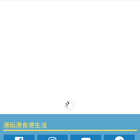
港玩港食港生活