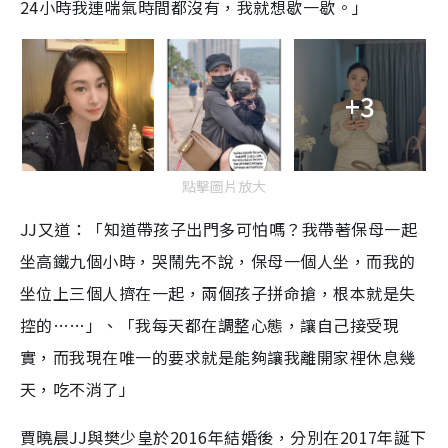
24小時我連喘氣時間都沒有，我就想歇一歇。」
+3
點擊圖片放大
JJ又道：「知道帶孩子出門多可怕嗎？我帶著保母一起
坐高鐵九個小時，哭鬧先不說，保母一個人坐，而我的
坐位上三個人擠在一起，兩個孩子拼命搶，根本就是失
控的……」、「我每天都在調整心態，讓自己接受現
實，而我現在唯一的要求就是能夠讓我離開家裡休息幾
天，吃不消了」
賈曉晨JJ與樊少皇於2016年結婚後，分別在2017年誕下