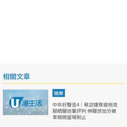
相關文章
娛樂
中年好聲音4｜蔡宓婕穿旗袍克
服晒腿迷暈評判 伸腿想加分被
車婉婉當場制止