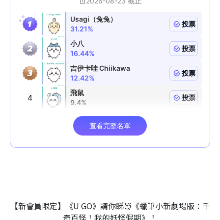
【新會員限定】《U GO》請你睇👹《蠟筆小新劇場版：千
奇百怪！我的妖怪假期》！