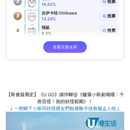
【新會員限定】《U GO》請你睇👹《蠟筆小新劇場版：千
奇百怪！我的妖怪假期》！
↓一齊睇下小新同妖怪朋友們點樣聯手拯救屋企人啦↓