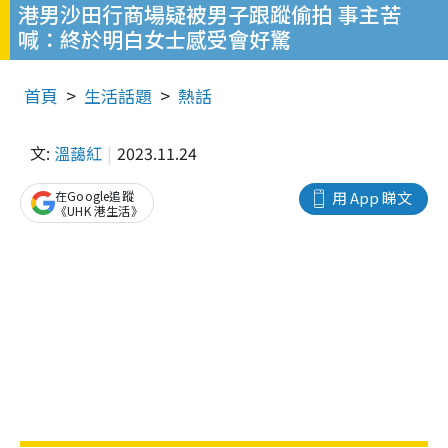
港男沙田行商場疑被男子跟蹤偷拍 事主苦
喊：終於明白女士感受會好驚
首頁
生活話題
熱話
文:
溫藹紅
2023.11.24
在Google追蹤
用 App 睇文
《UHK 港生活》