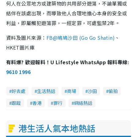
何人在公眾地方或建築物的共用部分遊蕩，不論單獨或
結伴在該處出現，而導致他人合理地擔心本身的安全或
利益，即屬觸犯遊蕩罪，一經定罪，可處監禁2年。
資料及圖片來源：
FB@鳩鳩沙田 (Go Go Shatin)
、
HKET圖片庫
有料爆? 歡迎報料！U Lifestyle WhatsApp 報料專線:
9610 1996
好去處
生活熱話
商場
沙田
偷拍
跟蹤
香港
罪行
網絡熱話
港生活人氣本地熱話