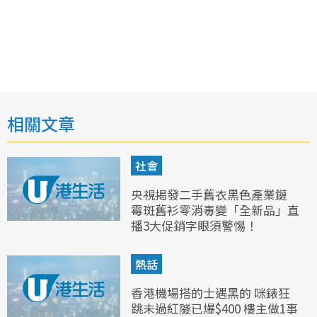
相關文章
社會
央視揭發二手舊衣黑色產業鏈
霉斑舊衫零消毒變「全新品」直
播3大促銷字眼須警惕！
熱話
香港機場搭的士遇黑的 咪錶狂
跳未過紅隧已爆$400 樓主做1事