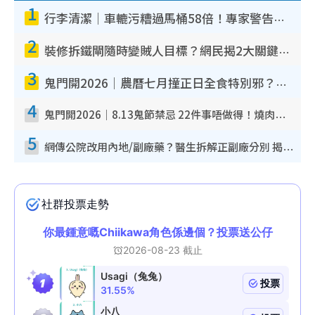
1
行李清潔｜車轆污糟過馬桶58倍！專家警告忌用酒精抹 教1招免污手除菌
2
裝修拆鐵閘隨時變賊人目標？網民揭2大關鍵用途：裝新式等於白裝？附新舊鐵閘分別
3
鬼門開2026｜農曆七月撞正日全食特別邪？專家警告切忌做一事！揭4大禁忌+2招保平安
4
鬼門開2026｜8.13鬼節禁忌 22件事唔做得！燒肉、刺身要少食？半夜勿吹口哨/打呢個電話
5
網傳公院改用內地/副廠藥？醫生拆解正副廠分別 揭4類人換藥隨時出事