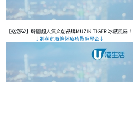
【送您🐯】韓國超人氣文創品牌MUZIK TIGER 冰感風扇！
↓將萌虎嘅慵懶療癒帶返屋企↓