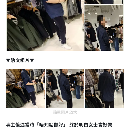
▼貼文相片▼
點擊圖片放大
事主憶述當時「唔知點做好」 終於明白女士會好驚