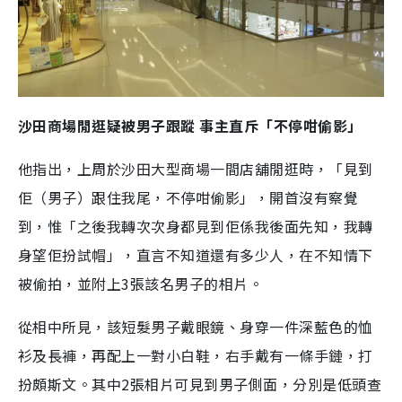
沙田商場閒逛疑被男子跟蹤 事主直斥「不停咁偷影」
他指出，上周於沙田大型商場一間店舖閒逛時，「見到
佢（男子）跟住我尾，不停咁偷影」，開首沒有察覺
到，惟「之後我轉次次身都見到佢係我後面先知，我轉
身望佢扮試帽」，直言不知道還有多少人，在不知情下
被偷拍，並附上3張該名男子的相片。
從相中所見，該短髮男子戴眼鏡、身穿一件深藍色的恤
衫及長褲，再配上一對小白鞋，右手戴有一條手鏈，打
扮頗斯文。其中2張相片可見到男子側面，分別是低頭查