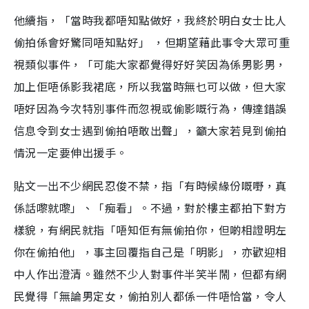
他續指，「當時我都唔知點做好，我終於明白女士比人
偷拍係會好驚同唔知點好」 ，但期望藉此事令大眾可重
視類似事件，「可能大家都覺得好好笑因為係男影男，
加上佢唔係影我裙底，所以我當時無乜可以做，但大家
唔好因為今次特別事件而忽視或偷影嘅行為，傳達錯誤
信息令到女士遇到偷拍唔敢出聲」，籲大家若見到偷拍
情況一定要伸出援手。
貼文一出不少網民忍俊不禁，指「有時候緣份嘅嘢，真
係話嚟就嚟」、「痴看」。不過，對於樓主都拍下對方
樣貌，有網民就指「唔知佢有無偷拍你，但啲相證明左
你在偷拍他」，事主回覆指自己是「明影」，亦歡迎相
中人作出澄清。雖然不少人對事件半笑半鬧，但都有網
民覺得「無論男定女，偷拍別人都係一件唔恰當，令人