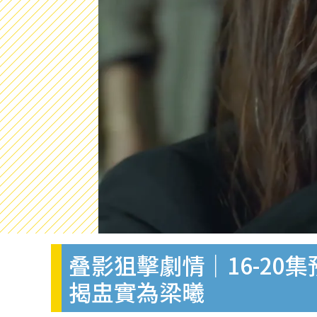
叠影狙擊劇情｜16-2
揭盅實為梁曦