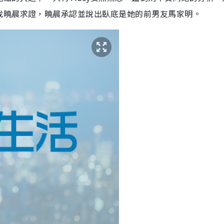
找曉晨求證，曉晨承認並說出臥底是她的前男友馬家明。