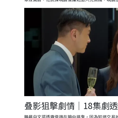
叠影狙擊劇情｜18集劇透
曉晨向文諾透露俊雄在暗中搞鬼，因為知道交易地