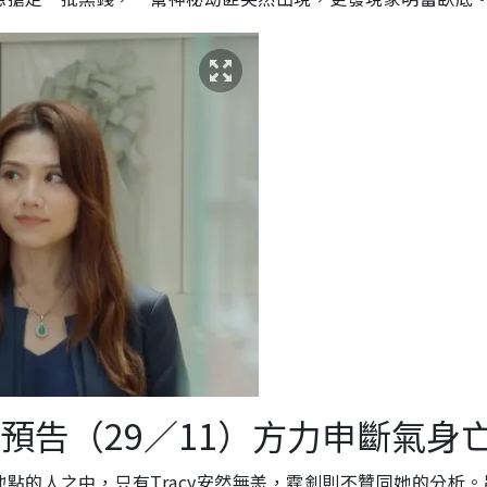
預告（29／11）方力申斷氣身
點的人之中，只有Tracy安然無恙，霆釗則不贊同她的分析。