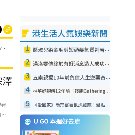
港生活人氣娛樂新聞
1
伙、
簡淑兒染金毛剪短頭髮氣質判若兩人！嚇壞老公麥大力都認唔出：「你做咩事？」
2
湯洛雯傳終於有好消息造人成功！兩大細節曝孕味極濃惹猜測：大肚婆先會咁！
3
宗澤
五索親揭10年前負債人生逆襲奇蹟！全靠去一地方轉運後即遇上馬先生
4
林芊妤親解12年前「殘廁Gathering」真相！高層解約一句話重創尊嚴至今拒返TVB
5
被迷
《愛回家》隱形富豪臥虎藏龍！盤點12位財氣逼人的有錢藝人：呢位靚女3億身家唔憂做
相…
U GO 本週好去處