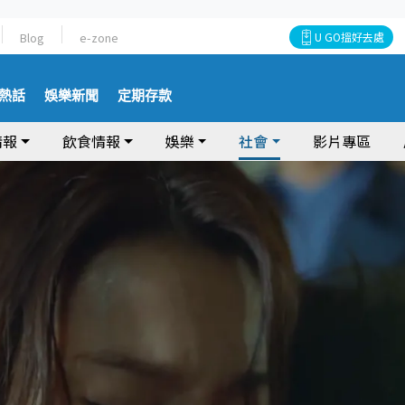
Blog
e-zone
U GO搵好去處
熱話
娛樂新聞
定期存款
情報
飲食情報
娛樂
社會
影片專區