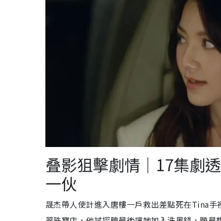
叠影狙擊劇情｜17集劇透
一伙
晟杰帶人使計進入唐樓一戶救出差點死在Tina手
翠珠寶店，他試探曉晨後讓她加入洗黑錢，曉晨