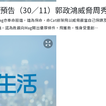
預告（30／11）郭政鴻威脅周
ag亦奉命殺雄，雄為保命，命Cat綁架飛以威脅晨當自己保鏢
擒，諾為救晨向Mag開出優厚條件。飛獲救，惟身受重創…