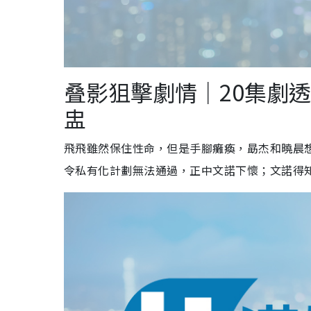
叠影狙擊劇情｜20集劇透
盅
飛飛雖然保住性命，但是手腳癱瘓，勗杰和曉晨
令私有化計劃無法通過，正中文諾下懷；文諾得