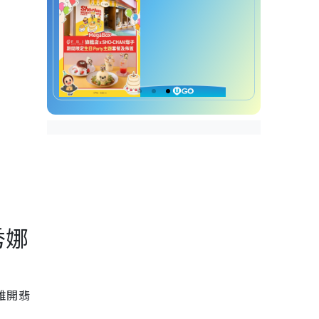
秀娜
雅開翡
。