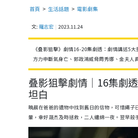
首頁
生活話題
電影劇集
文:
羅志宏
2023.11.24
《叠影狙擊》劇情16-20集劇透：劇情講述
方力申斷氣身亡、郭政鴻威脅周秀娜、金夫人真
叠影狙擊劇情｜16集劇透
坦白
曉晨在爸爸的遺物中找到舊日的信物，可惜繩子
暈，幸好晟杰及時拯救，二人纏綿一夜。翌早殺