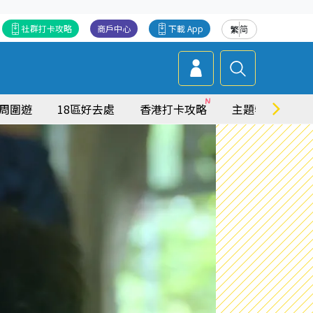
社群打卡攻略
商戶中心
下載 App
繁
简
周圍遊
18區好去處
香港打卡攻略
主題特集