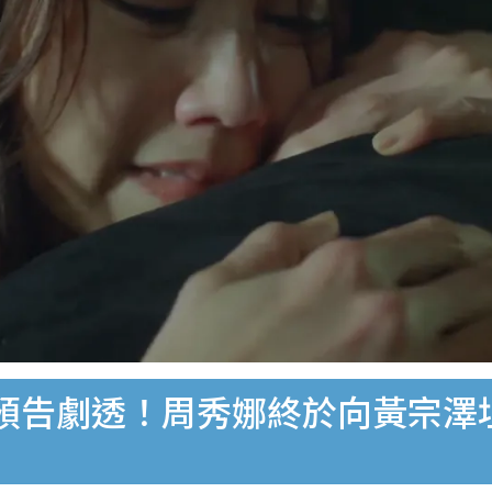
0集預告劇透！周秀娜終於向黃宗澤