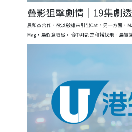
叠影狙擊劇情｜19集劇透
晨和杰合作，欲以殺雄來引出Cat。另一方面，M
Mag，晨假意順從，暗中拜託杰和諾找飛。晨被