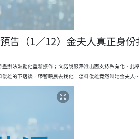
預告（1／12）金夫人真正身份
想盡辦法鼓勵他重新振作；文諾說服澤淮出面支持私有化，此
知俊雄的下落後，帶著曉晨去找他，怎料俊雄竟然叫她金夫人