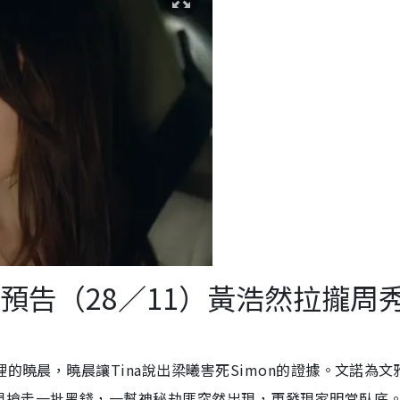
預告（28／11）黃浩然拉攏周
裡的曉晨，曉晨讓Tina說出梁曦害死Simon的證據。文諾為文
想搶走一批黑錢，一幫神秘劫匪突然出現，更發現家明當臥底