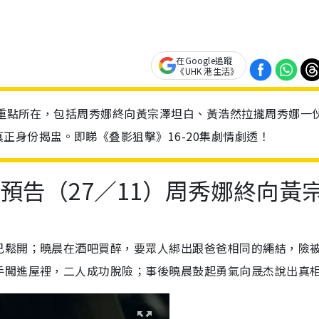
在Google追蹤
《UHK 港生活》
5大重點所在，包括周秀娜終向黃宗澤坦白、黃浩然拉攏周秀娜一
正身份揭盅。即睇《叠影狙擊》16-20集劇情劇透！
預告（27／11）周秀娜終向黃
已鬆開；曉晨在酒吧買醉，要眾人綁出跟爸爸相同的繩結，險
手闖進屋裡，二人成功脫險；事後曉晨鼓起勇氣向晟杰說出真