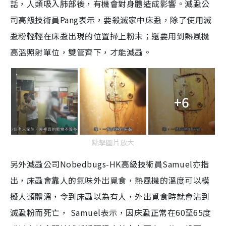
話，人類吸入肺部後，有機會對身體造成影響。滅蝨公
司高級技術員Pang表示，要殺滅家中床蝨，除了使用滅
蝨粉輕輕在床蝨出現的位置掃上粉末；還要用到熱風機
高溫照射單位，雙管齊下，才能滅蝨。
+6
點擊圖片放大
另外滅蝨公司Nobedbugs-HK高級技術員Samuel亦指
出，床蝨會靠人的氣味外出覓食，熱風機的溫度可以模
擬人類體溫，令到床蝨以為有人，外出覓食時就會沾到
滅蝨粉而死亡， Samuel表示，因床蝨正常在60至65度