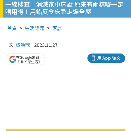
一線搜查│消滅家中床蝨 原來有兩樣嘢一定
唔用得！用錯反令床蝨走遍全屋
首頁
生活話題
家居
文:
黎穎琛
2023.11.27
在Google追蹤
用 App 睇文
《UHK 港生活》