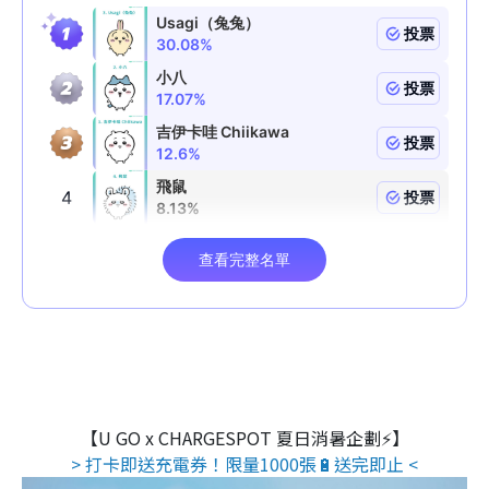
【U GO x CHARGESPOT 夏日消暑企劃⚡】
> 打卡即送充電券！限量1000張🔋送完即止 <