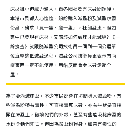
床蝨雖小但威力驚人，自各國揭發有床蝨問題後，
本港市民都人心惶惶，紛紛購入滅蝨粉及滅蝨噴霧
傍身，務求「見一隻、殺一隻」，杜絕蝨患。但如
家中已發現有床蝨，又應該如何處理才能滅絕? 《一
線搜查》就跟隨滅蝨公司技術員一同到一個公屋單
位直擊整個滅蝨過程，滅蝨公司技術員更表示有兩
樣東西一定不能使用，用錯反而會令床蝨走遍全
屋！
為了要消滅床蝨，不少市民都會在坊間購入滅蝨粉，有
些滅蝨粉帶有毒性，可直接毒死床蝨，亦有些就是直接
撒在床蝨上，破壞牠們的外殼，甚至有些能吸乾床蝨的
水份令牠們死亡。但因為殺蝨粉輕身，如帶有毒性的