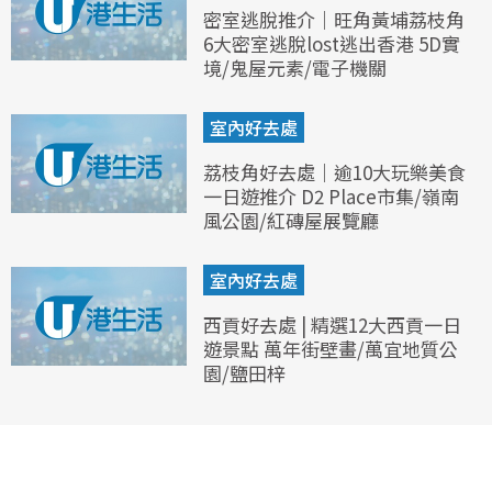
密室逃脫推介｜旺角黃埔荔枝角
6大密室逃脫lost逃出香港 5D實
境/鬼屋元素/電子機關
室內好去處
荔枝角好去處｜逾10大玩樂美食
一日遊推介 D2 Place市集/嶺南
風公園/紅磚屋展覽廳
室內好去處
西貢好去處 | 精選12大西貢一日
遊景點 萬年街壁畫/萬宜地質公
園/鹽田梓