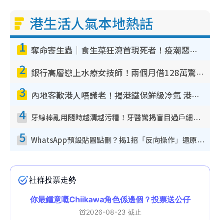
港生活人氣本地熱話
1
奪命寄生蟲｜食生菜狂瀉首現死者！疫潮惡化錄1.8萬宗病例 揭洗菜3大謬誤
2
銀行高層戀上水療女技師！兩個月借128萬驚覺「沉船」沉落火海 揭背後疑似邪教操控賣淫
3
內地客歎港人唔識老！揭港鐵保鮮級冷氣 港人求放過：咪投訴
4
牙線棒亂用隨時越清越污糟！牙醫驚揭盲目過戶細菌恐致蛀牙：呢種先係日常真保養
5
WhatsApp預設貼圖點刪？揭1招「反向操作」還原簡潔介面 附3步實測教學