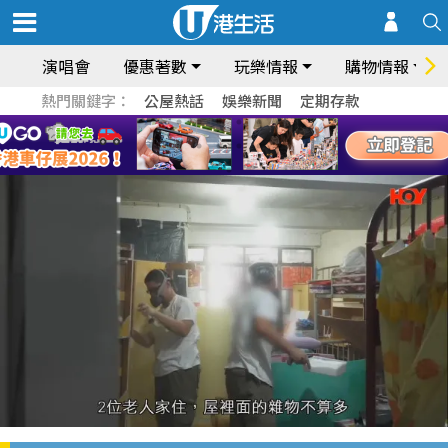
演唱會
優惠著數
玩樂情報
購物情報
熱門關鍵字：
公屋熱話
娛樂新聞
定期存款