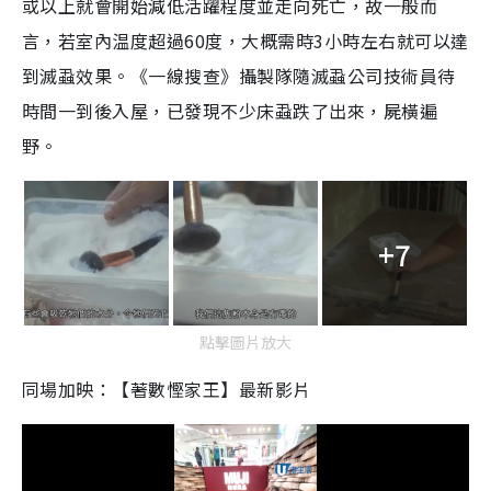
或以上就會開始減低活躍程度並走向死亡，故一般而
言，若室內温度超過60度，大概需時3小時左右就可以達
到滅蝨效果。《一線搜查》攝製隊隨滅蝨公司技術員待
時間一到後入屋，已發現不少床蝨跌了出來，屍橫遍
野。
+7
點擊圖片放大
同場加映：【著數慳家王】最新影片