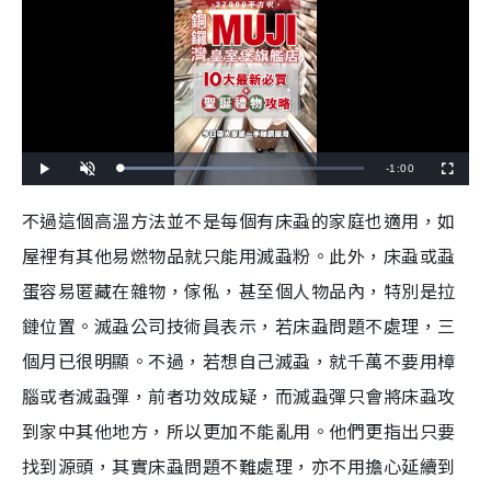
R
-
1:00
L
P
U
F
o
l
n
u
a
a
m
l
e
d
y
u
l
不過這個高溫方法並不是每個有床蝨的家庭也適用，如
e
t
s
d
e
c
m
:
r
屋裡有其他易燃物品就只能用滅蝨粉。此外，床蝨或蝨
5
e
4
e
a
.
n
0
蛋容易匿藏在雜物，傢俬，甚至個人物品內，特別是拉
0
i
%
鏈位置。滅蝨公司技術員表示，若床蝨問題不處理，三
n
個月已很明顯。不過，若想自己滅蝨，就千萬不要用樟
i
腦或者滅蝨彈，前者功效成疑，而滅蝨彈只會將床蝨攻
n
到家中其他地方，所以更加不能亂用。他們更指出只要
g
找到源頭，其實床蝨問題不難處理，亦不用擔心延續到
T