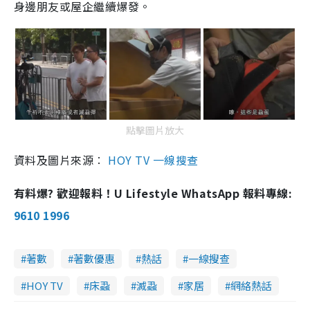
身邊朋友或屋企繼續爆發。
i
m
e
點擊圖片放大
資料及圖片來源︰
HOY TV 一線搜查
有料爆? 歡迎報料！U Lifestyle WhatsApp 報料專線:
9610 1996
著數
著數優惠
熱話
一線搜查
HOY TV
床蝨
滅蝨
家居
網絡熱話