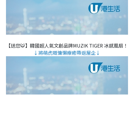
【送您🐯】韓國超人氣文創品牌MUZIK TIGER 冰感風扇！
↓將萌虎嘅慵懶療癒帶返屋企↓