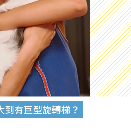
企大到有巨型旋轉梯？