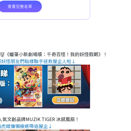
睇👹《蠟筆小新劇場版：千奇百怪！我的妖怪假期》！
同妖怪朋友們點樣聯手拯救屋企人啦↓
氣文創品牌MUZIK TIGER 冰感風扇！
萌虎嘅慵懶療癒帶返屋企↓