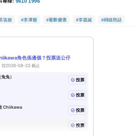
報料專線:
9610 1996
梁洛施
李澤楷
著數優惠
李嘉誠
網絡熱話