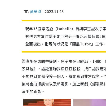
文:
黃樂恩
2023.11.28
現年35歲梁洛施（Isabella）曾與李嘉誠
有傳男方當時贈予她巨額分手費以及價值逾5
全面復出，指現時狀況是「開盡Turbo」工作
梁洛施在訪問中提到，兒子現在已經13、14歲
莎貝拉》，話鍾意睇我演打打殺殺，成日話我應該
不想見到她孤伶伶一個人，讓她感到非常感動。而
後將會拍攝廣告以及新電影，加上新戲《爆裂點
演出的新戲。