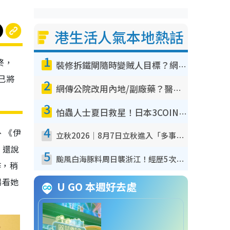
港生活人氣本地熱話
1
終，
裝修拆鐵閘隨時變賊人目標？網民揭2大關鍵用途：裝新式等於白裝？附新舊鐵閘分別
己將
2
網傳公院改用內地/副廠藥？醫生拆解正副廠分別 揭4類人換藥隨時出事
3
怕蟲人士夏日救星！日本3COINS爆紅驅蟲神器$45起 1招「全程免觸碰」輕鬆搞定小強
4
、《伊
立秋2026｜8月7日立秋進入「多事之秋」 3件事唔做得！專家教6招開運 清枱頭／銀包納氣接好運
，還說
5
颱風白海豚料周日襲浙江！經歷5次「眼牆置換」極罕見 成登陸內地最長途颱風
作，稍
場看她
U GO 本週好去處