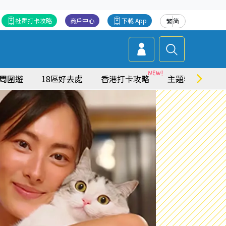
社群打卡攻略
商戶中心
下載 App
繁
简
周圍遊
18區好去處
香港打卡攻略
主題特集