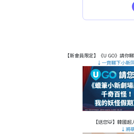
【新會員限定】《U GO》請你
↓一齊睇下小新
【送您🐯】韓國超人
↓將