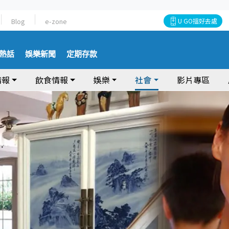
Blog
e-zone
U GO搵好去處
熱話
娛樂新聞
定期存款
情報
飲食情報
娛樂
社會
影片專區