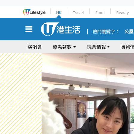
HK
Travel
Food
Beauty
熱門關鍵字：
公屋
演唱會
優惠著數
玩樂情報
購物