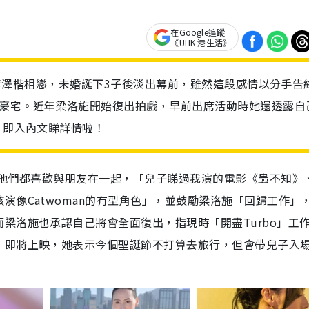
在Google追蹤
《UHK 港生活》
次子李澤楷相戀，未婚誕下3子後淡出幕前，雖然這段感情以分手告
億豪宅。近年梁洛施開始復出拍戲，早前出席活動時她還透露自
，即入內文睇詳情啦！
，他們都喜歡與朋友在一起，「兒子睇過我演的電影《蟲不知》
演像Catwoman的有型角色」，並鼓勵梁洛施「回歸工作」
梁洛施也承認自己將會全面復出，指現時「開盡Turbo」工
》即將上映，她表示今個聖誕節不打算去旅行，但會帶兒子入