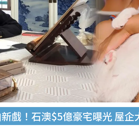
拍新戲！石澳$5億豪宅曝光 屋