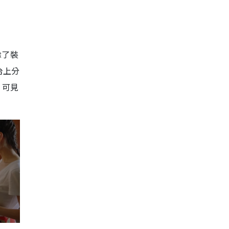
除了裝
台上分
，可見