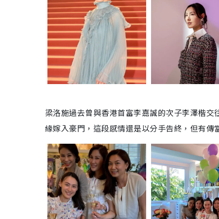
梁洛施過去曾與香港首富李嘉誠的次子李澤楷交往4
緣嫁入豪門，這段感情還是以分手告終，但有傳