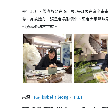
去年12月，梁洛施又在IG上載2張疑似在豪宅
像，身後還有一張黑色長形餐桌、黑色大鋼琴以
也透露低調奢華感。
來源：
IG@isabella.leong
、
HKET