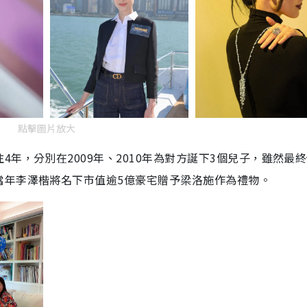
點擊圖片放大
年，分別在2009年、2010年為對方誕下
3個兒子
，雖然最終
當年李澤楷將名下市值逾5億豪宅贈予梁洛施作為禮物。