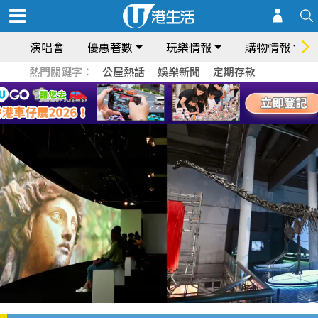
演唱會
優惠著數
玩樂情報
購物情報
熱門關鍵字：
公屋熱話
娛樂新聞
定期存款