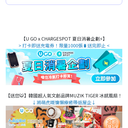
【U GO x CHARGESPOT 夏日消暑企劃⚡】
> 打卡即送充電券！限量1000張🔋送完即止 <
【送您🐯】韓國超人氣文創品牌MUZIK TIGER 冰感風扇！
↓將萌虎嘅慵懶療癒帶返屋企↓