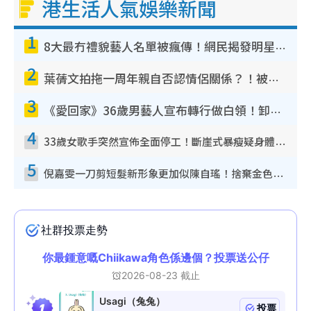
港生活人氣娛樂新聞
1
8大最冇禮貌藝人名單被瘋傳！網民揭發明星真面目 一致數臭呢位係無品天花板？
2
葉蒨文拍拖一周年親自否認情侶關係？！被質疑感情造假竟稱GM「普通同事」
3
《愛回家》36歲男藝人宣布轉行做白領！卸下藝人身份回歸素人平淡生活
4
33歲女歌手突然宣佈全面停工！斷崖式暴瘦疑身體亮紅燈！聲明曝︰將暫時淡出
5
倪嘉雯一刀剪短髮新形象更加似陳自瑤！捨棄金色長髮造型氣質大變超驚喜