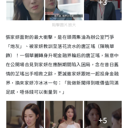
+3
點擊圖片放大
張家妍面對的最大衝擊，是在頭兩集淪為辦公室鬥爭
「炮灰」、被家妍教訓至落花流水的唐芷瑤（陳曉華
飾）！一個華麗轉身升呢金融界輪后的唐芷瑤，無意中
在公開場合見到家妍在應酬期間陷入困局，念在昔日舊
情的芷瑤出手相救之餘，更誠邀家妍跟她一起投身金融
界，換來家妍冷冰冰一句：「我做新聞得到嘅價值同滿
足感，唔係錢可以衡量到。」
+5