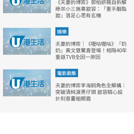
《夫妻的博弈》郭柏妍親自拆解
綠茶小三無辜妝容：「重手胭脂
妝」落足心思有玄機
娛樂
夫妻的博弈｜《嚦咕嚦咕》「奶
奶」黃文慧驚喜登場！相隔40年
重返TVB全因一原因
電影劇集
夫妻的博弈李海銅角色全解構：
突破清純演男仔頭 妝容精心設
計刻意畫粗眼眉