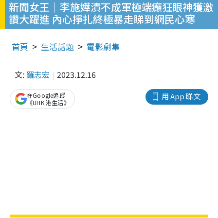
​​新聞女王｜李施嬅潰不成軍極端癲狂眼神獲激
讚大躍進 內心掙扎終極暴走睇到網民心寒
首頁
生活話題
電影劇集
文:
羅志宏
2023.12.16
在Google追蹤
用 App 睇文
《UHK 港生活》