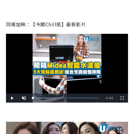
同場加映：【今期Chill抵】最新影片
R
-
1:42
L
P
U
F
o
l
n
u
a
a
m
l
e
d
y
u
l
e
t
s
d
e
c
m
:
r
3
e
5
e
a
.
n
3
3
i