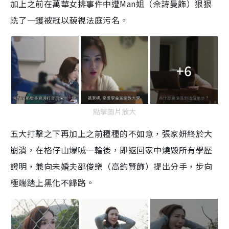
加上之前在萬華女排事件中遭Man姐（佘詩曼飾）狠狠
跣了一鑊被冠以藐視法庭污名。
+6
點擊圖片放大
五大打擊之下再加上之前種種的不如意，張家妍終於大
崩潰，在格仔山爆喊一輪後，即返回家中燒毁所有學歷
證明，兼向未婚夫邵俊樂（高鈞賢飾）提出分手，步向
極端踏上黑化不歸路。