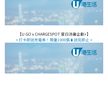
【U GO x CHARGESPOT 夏日消暑企劃⚡】
> 打卡即送充電券！限量1000張🔋送完即止 <