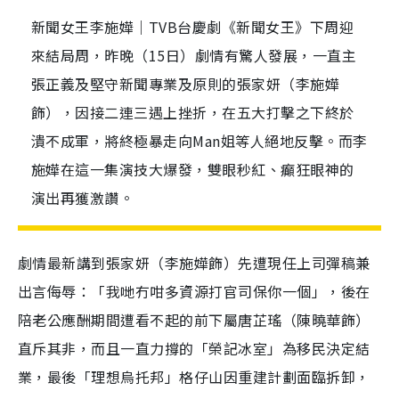
​​新聞女王李施嬅｜TVB台慶劇《新聞女王》下周迎
來結局周，昨晚（15日）劇情有驚人發展，一直主
張正義及堅守新聞專業及原則的張家妍（李施嬅
飾），因接二連三遇上挫折，在五大打擊之下終於
潰不成軍，將終極暴走向Man姐等人絕地反擊。而李
施嬅在這一集演技大爆發，雙眼秒紅、癲狂眼神的
演出再獲激讚。
劇情最新講到張家妍（李施嬅飾）先遭現任上司彈稿兼
出言侮辱：「我哋冇咁多資源打官司保你一個」，後在
陪老公應酬期間遭看不起的前下屬唐芷瑤（陳曉華飾）
直斥其非，而且一直力撐的「榮記冰室」為移民決定結
業，最後「理想烏托邦」格仔山因重建計劃面臨拆卸，