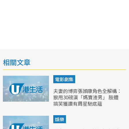
相關文章
電影劇集
夫妻的博弈張頴康角色全解構：
狠甩30磅演「媽寶渣男」 肢體
搞笑獲讚有周星馳底蘊
娛樂