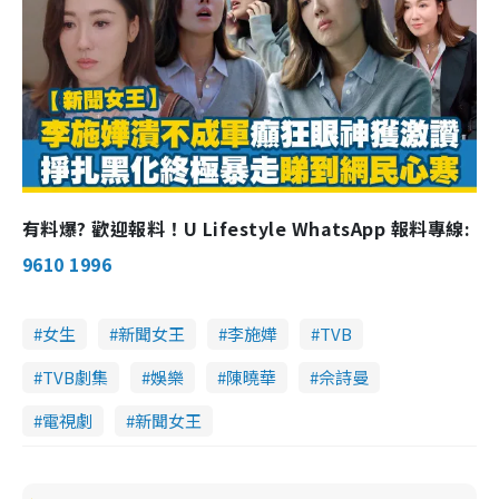
%
n
i
n
g
T
i
有料爆? 歡迎報料！U Lifestyle WhatsApp 報料專線:
m
9610 1996
e
女生
​​新聞女王
李施嬅
TVB
TVB劇集
娛樂
陳曉華
佘詩曼
電視劇
新聞女王