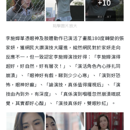
+10
點擊圖片放大
李施嬅單憑眼神及肢體動作已演活了畫風180度轉變的張
家妍，獲網民大讚演技大躍進，縱然網民對於家妍走向
反應不一，但一致認定李施嬅演技好得：「李施嬅演得
超好，好自然，好有層次！」、「演活角色內心掙扎同
崩潰」、「眼神好有戲，睇到少少心寒」、「演到好恐
怖，眼神好癲」、「論演技，真係值得攞視后」、「演
技由內到外，有深度」、「真係演到嗰種忽然崩潰嘅感
覺，其實都好心酸」、「演技真係好，雙眼秒紅」。