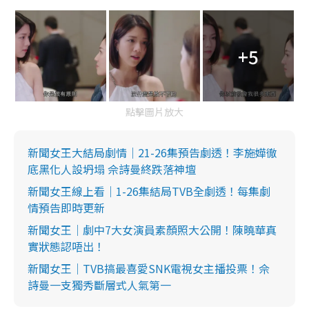
+5
點擊圖片放大
新聞女王大結局劇情｜21-26集預告劇透！李施嬅徹
底黑化人設坍塌 佘詩曼終跌落神壇
新聞女王線上看｜1-26集結局TVB全劇透！每集劇
情預告即時更新
新聞女王｜劇中7大女演員素顏照大公開！陳曉華真
實狀態認唔出！
​​新聞女王｜TVB搞最喜愛SNK電視女主播投票！佘
詩曼一支獨秀斷層式人氣第一