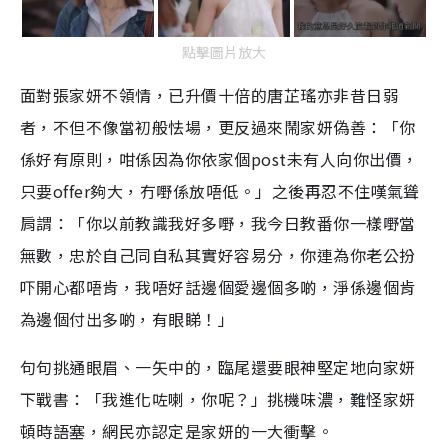
點擊圖片放大
面對張家妍不領情，已升價十倍的唐芷瑤亦非昔日弱
者，不但不像當初般怯場，更反過來鬧家妍偽善：「你
係好有原則，咁係因為你依家個post未有人向你出價，
只要offer夠大，冇嘢係放唔低。」之後再忍不住嘆氣聳
肩謂：「你以前教識我好多嘢，我今日教番你一樣嘢當
無數，忠於自己同自私其實好容易分，你連為你老公扮
吓開心都唔肯，我唔好話邊個愛邊個多啲，淨係邊個肯
為邊個付出多啲，有眼睇！」
句句挑通眼眉、一矢中的，臨尾還要眼神堅定地向家妍
下戰書：「我進化咗喇，你呢？」挑機味濃，難怪家妍
頓時語塞，網民亦認定是家妍的一大衝擊。