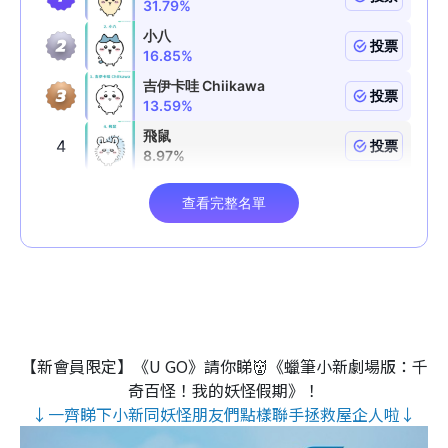
【新會員限定】《U GO》請你睇👹《蠟筆小新劇場版：千
奇百怪！我的妖怪假期》！
↓一齊睇下小新同妖怪朋友們點樣聯手拯救屋企人啦↓