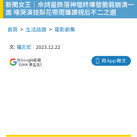
新聞女王｜佘詩曼跌落神壇終爆發脆弱崩潰一
面 嚎哭演技梨花帶雨獲讚視后不二之選
首頁
生活話題
電影劇集
文:
羅志宏
2023.12.22
在Google追蹤
用 App 睇文
《UHK 港生活》