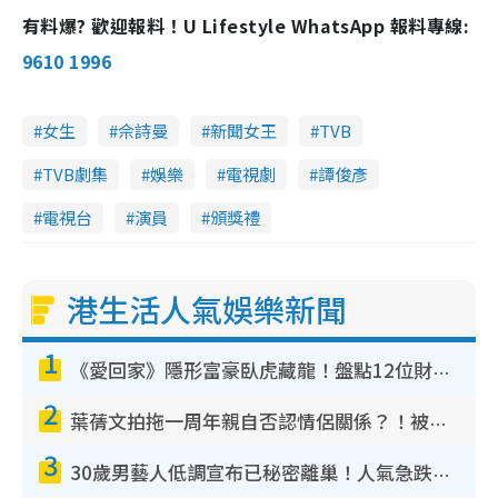
T
有料爆? 歡迎報料！U Lifestyle WhatsApp 報料專線:
i
9610 1996
m
e
女生
佘詩曼
新聞女王
TVB
TVB劇集
娛樂
電視劇
譚俊彥
電視台
演員
頒獎禮
港生活人氣娛樂新聞
1
《愛回家》隱形富豪臥虎藏龍！盤點12位財氣逼人的有錢藝人：呢位靚女3億身家唔憂做
2
葉蒨文拍拖一周年親自否認情侶關係？！被質疑感情造假竟稱GM「普通同事」
3
30歲男藝人低調宣布已秘密離巢！人氣急跌變失蹤人口︰「這幾年過得並不容易」