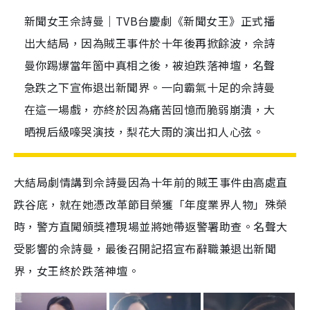
新聞女王佘詩曼｜TVB台慶劇《新聞女王》正式播
出大結局，因為賊王事件於十年後再掀餘波，佘詩
曼你踢爆當年箇中真相之後，被迫跌落神壇，名聲
急跌之下宣佈退出新聞界。一向霸氣十足的佘詩曼
在這一場戲，亦終於因為痛苦回憶而脆弱崩潰，大
晒視后級嚎哭演技，梨花大雨的演出扣人心弦。
大結局劇情講到佘詩曼因為十年前的賊王事件由高處直
跌谷底，就在她憑改革節目榮獲「年度業界人物」殊榮
時，警方直闖頒獎禮現場並將她帶返警署助查。名聲大
受影響的佘詩曼，最後召開記招宣布辭職兼退出新聞
界，女王終於跌落神壇。