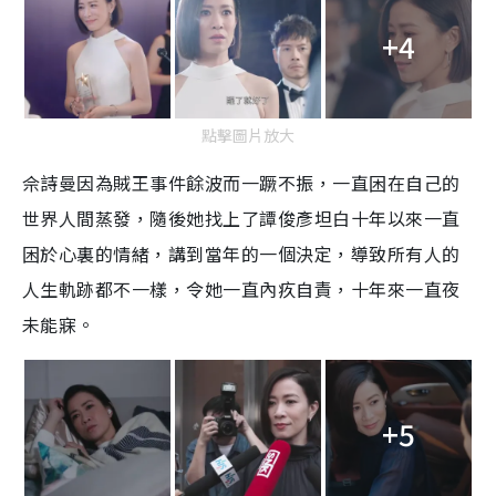
+4
點擊圖片放大
佘詩曼因為賊王事件餘波而一蹶不振，一直困在自己的
世界人間蒸發，隨後她找上了譚俊彥坦白十年以來一直
困於心裏的情緒，講到當年的一個決定，導致所有人的
人生軌跡都不一樣，令她一直內疚自責，十年來一直夜
未能寐。
+5