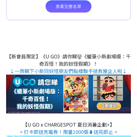
【新會員限定】《U GO》請你睇👹《蠟筆小新劇場版：千
奇百怪！我的妖怪假期》！
↓一齊睇下小新同妖怪朋友們點樣聯手拯救屋企人啦↓
【U GO x CHARGESPOT 夏日消暑企劃⚡】
> 打卡即送充電券！限量1000張🔋送完即止 <