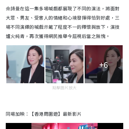
佘詩曼在這一集多場喊戲都展現了不同的演法，將面對
大眾、男友、受害人的情緒和心境發揮得恰到好處，三
場不同演繹的喊戲示範了程度不一的釋懷與放下，演技
爐火純青，再次獲得網民推舉今屆視后當之無愧。
+6
點擊圖片放大
同場加映：【香港周圍遊】最新影片