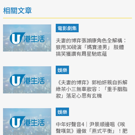
相關文章
電影劇集
夫妻的博弈張頴康角色全解構：
狠甩30磅演「媽寶渣男」 肢體
搞笑獲讚有周星馳底蘊
娛樂
《夫妻的博弈》郭柏妍親自拆解
綠茶小三無辜妝容：「重手胭脂
妝」落足心思有玄機
娛樂
中年好聲音4｜尹景順邊唱《唉
聲嘆氣》邊做「燕式平衡」！肥