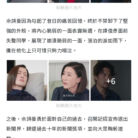
點擊圖片放大
佘詩曼因為勾起了昔日的痛苦回憶，終於不禁卸下了堅
強的外殼，將內心脆弱的一面表露無遺，在譚俊彥面前
失聲同學，展現了崩潰脆弱的一面，落泊的淚如雨下，
攤在梳化上只可惜只夠力啜泣。
+6
點擊圖片放大
之後，佘詩曼勇於面對自己的過去，召開記招宣佈退出
新聞界，歸還過去十年的新聞獎項，並向大眾鞠躬道