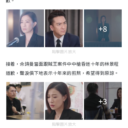
歉。
+8
點擊圖片放大
接着，佘詩曼當面跟賊王案件中中槍昏迷十年的林景程
道歉，聲淚俱下地表示十年來的煎熬，希望得到原諒。
+3
點擊圖片放大