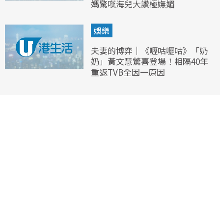
媽驚嘆海兒大讚極嫵媚
娛樂
夫妻的博弈｜《嚦咕嚦咕》「奶
奶」黃文慧驚喜登場！相隔40年
重返TVB全因一原因