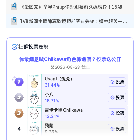
4
《愛回家》童星Philip仔暫別幕前久違現身！15歲近況暴風長高蛻變帥氣少男
5
TVB新聞主播陳嘉欣鏡頭前罕有失守！遭林超英一句說話突襲嚇親當場大笑