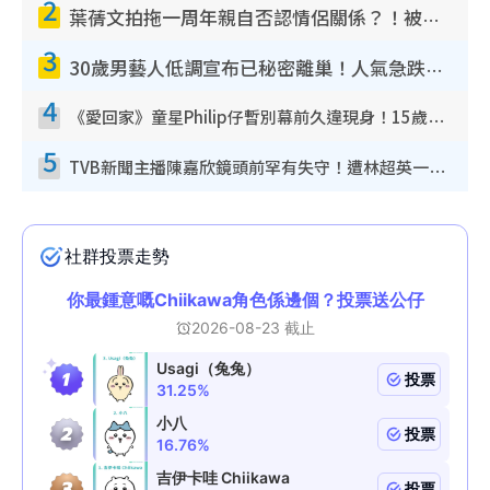
2
e
葉蒨文拍拖一周年親自否認情侶關係？！被質疑感情造假竟稱GM「普通同事」
3
30歲男藝人低調宣布已秘密離巢！人氣急跌變失蹤人口︰「這幾年過得並不容易」
4
《愛回家》童星Philip仔暫別幕前久違現身！15歲近況暴風長高蛻變帥氣少男
5
TVB新聞主播陳嘉欣鏡頭前罕有失守！遭林超英一句說話突襲嚇親當場大笑