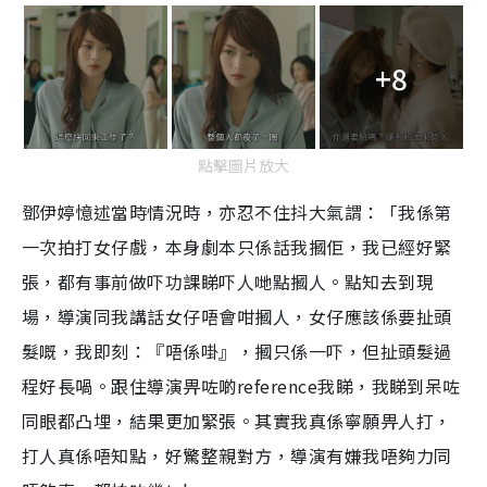
+8
點擊圖片放大
鄧伊婷憶述當時情況時，亦忍不住抖大氣謂：「我係第
一次拍打女仔戲，本身劇本只係話我摑佢，我已經好緊
張，都有事前做吓功課睇吓人哋點摑人。點知去到現
場，導演同我講話女仔唔會咁摑人，女仔應該係要扯頭
髮嘅，我即刻：『唔係啩』，摑只係一吓，但扯頭髮過
程好長喎。跟住導演畀咗啲reference我睇，我睇到呆咗
同眼都凸埋，結果更加緊張。其實我真係寧願畀人打，
打人真係唔知點，好驚整親對方，導演有嫌我唔夠力同