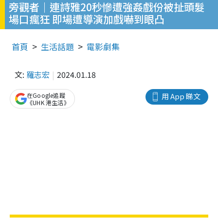
旁觀者｜連詩雅20秒慘遭強姦戲份被扯頭髮
場口瘋狂 即場遭導演加戲嚇到眼凸
首頁
生活話題
電影劇集
文:
羅志宏
2024.01.18
在Google追蹤
用 App 睇文
《UHK 港生活》