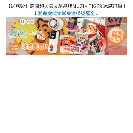
【送您🐯】韓國超人氣文創品牌MUZIK TIGER 冰感風扇！
↓將萌虎嘅慵懶療癒帶返屋企↓