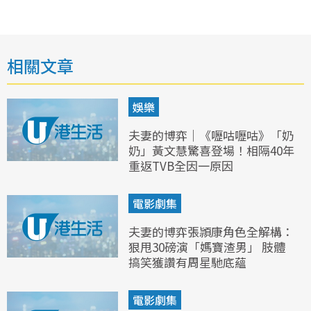
相關文章
娛樂
夫妻的博弈｜《嚦咕嚦咕》「奶
奶」黃文慧驚喜登場！相隔40年
重返TVB全因一原因
電影劇集
夫妻的博弈張頴康角色全解構：
狠甩30磅演「媽寶渣男」 肢體
搞笑獲讚有周星馳底蘊
電影劇集