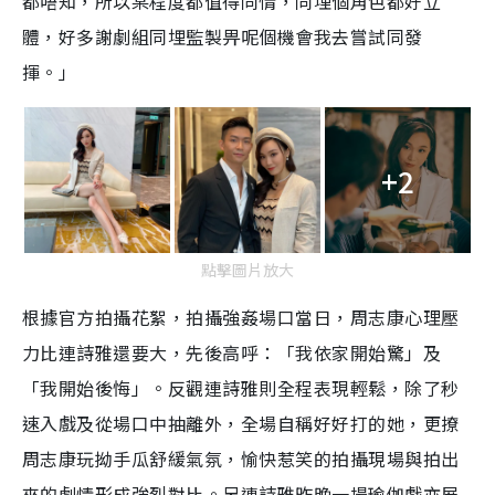
都唔知，所以某程度都值得同情，同埋個角色都好立
體，好多謝劇組同埋監製畀呢個機會我去嘗試同發
揮。」
+2
點擊圖片放大
根據官方拍攝花絮，拍攝強姦場口當日，周志康心理壓
力比連詩雅還要大，先後高呼：「我依家開始驚」及
「我開始後悔」。反觀連詩雅則全程表現輕鬆，除了秒
速入戲及從場口中抽離外，全場自稱好好打的她，更撩
周志康玩拗手瓜舒緩氣氛，愉快惹笑的拍攝現場與拍出
來的劇情形成強烈對比。另連詩雅昨晚一場瑜伽戲亦展