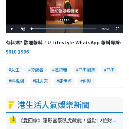
R
-
0:43
L
P
U
F
o
l
n
u
a
a
m
l
e
d
y
u
l
有料爆? 歡迎報料！U Lifestyle WhatsApp 報料專線:
e
t
s
d
e
c
m
:
r
9610 1996
7
e
5
e
a
.
n
3
5
i
%
女生
旁觀者
連詩雅
TVB劇集
TVB
n
電視劇
周志康
鄧伊婷
監製
i
n
g
港生活人氣娛樂新聞
T
1
i
《愛回家》隱形富豪臥虎藏龍！盤點12位財氣逼人的有錢藝人：呢位靚女3億身家唔憂做
m