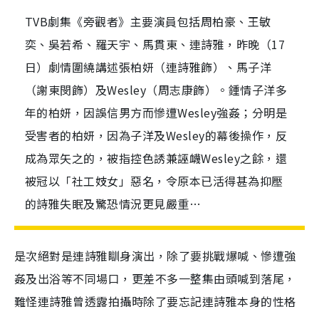
TVB劇集《旁觀者》主要演員包括周柏豪、王敏
奕、吳若希、羅天宇、馬貫東、連詩雅，昨晚（17
日）劇情圍繞講述張柏妍（連詩雅飾）、馬子洋
（謝東閔飾）及Wesley（周志康飾）。鍾情子洋多
年的柏妍，因誤信男方而慘遭Wesley強姦；分明是
受害者的柏妍，因為子洋及Wesley的幕後操作，反
成為眾矢之的，被指控色誘兼誣衊Wesley之餘，還
被冠以「社工妓女」惡名，令原本已活得甚為抑壓
的詩雅失眠及驚恐情況更見嚴重…
是次絕對是連詩雅瞓身演出，除了要挑戰爆喊、慘遭強
姦及出浴等不同場口，更差不多一整集由頭喊到落尾，
難怪連詩雅曾透露拍攝時除了要忘記連詩雅本身的性格