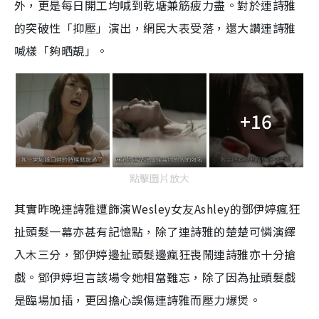
外，更是每日開工均喊到乾塘兼筋疲力盡。對於連詩雅
的突破性「抑壓」演出，網民大表受落，還大讚連詩雅
喊樣「夠晒靚」。
+16
點擊圖片放大
其實昨晚連詩雅遭飾演Wesley女友Ashley的鄧伊婷瘋狂
扯頭髮一幕亦甚有記憶點，除了連詩雅的楚楚可憐演繹
入木三分，鄧伊婷邊扯頭髮邊瘋狂喪鬧連詩雅亦十分搶
戲。鄧伊婷坦言該場令她相當難忘，除了因為扯頭髮戲
是臨場加插，更因擔心誤傷連詩雅而壓力爆煲。