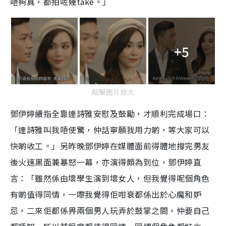
唔夠真，都拍咗幾take。」
+5
點擊圖片放大
鄧伊婷續指全靠連詩雅安慰及鼓勵，才順利完成場口：
「連詩雅叫我唔使驚，仲話寧願我用力啲，等大家可以
快啲收工。」另昨晚鄧伊婷在媒體面前得體地撐完男友
後火速黑面兼暴怒一幕，亦演得頗為到位，鄧伊婷直
言：「雖然係由壞學生演到壞女人，但我覺得呢個角色
有啲值得同情，一嚟我覺得佢咁衰都係出於心魔和妒
忌，二來佢都係畀兩個男人玩弄於鼓掌之間，仲要自己