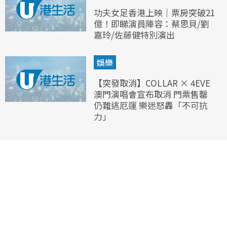
功夫女足香港上映｜票房突破21
億！即睇演員陣容：蔡思貝/劉
嘉玲/佐藤健特別演出
娛樂
【突發取消】COLLAR × 4EVE
澳門演唱會宣布取消 門票售罄
仍難逃厄運 樂迷怒轟「不可抗
力」