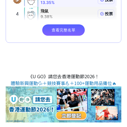
《U GO》請您去香港運動節2026！
體驗新興運動💦＋競技賽事💪＋100+運動用品攤位🔥