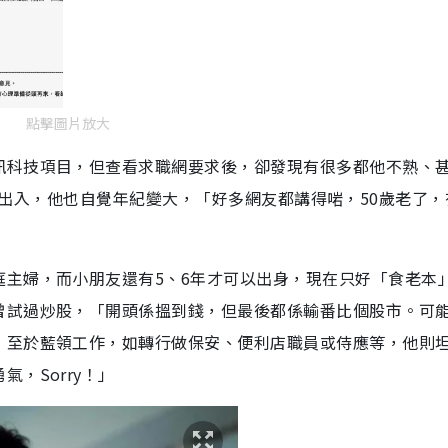
點擊圖片放大
訊科技項目，但查看求職網要求後，卻發現有很多都他不熟、
知已有很大出入，他也自覺年紀變大，「好多網友都講得啱，50歲老了
庭主婦，而小朋友還有5、6年才可以出身，現在只好「食老本
曾試過炒股，「開頭係搵到錢，但最後都係輸番比個股市。可
」至於藍領工作，如轉行做保安、便利店職員或侍應等，他則
，Sorry！」