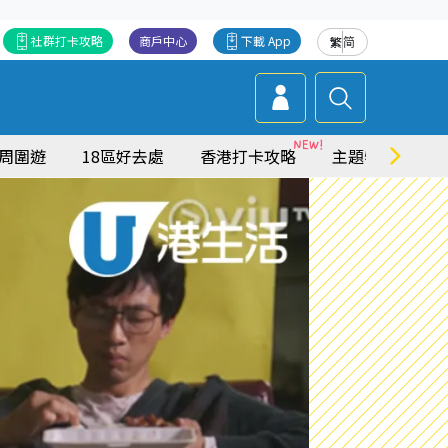
社群打卡攻略
商戶中心
下載 App
繁
简
周圍遊
18區好去處
香港打卡攻略
主題特集