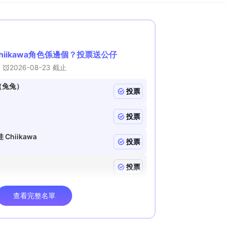
n
i
n
g
T
i
m
e