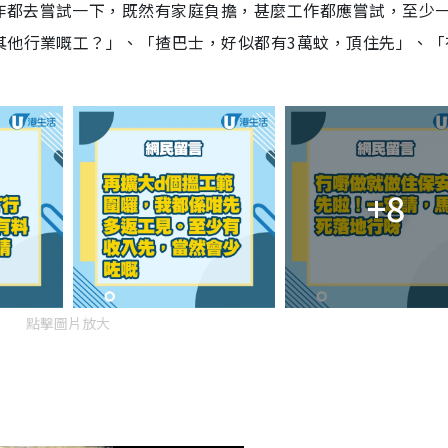
作都去嘗試一下，既然有家庭負擔，甚麼工作都應嘗試，至少
其他行業嘅工？」、「揸巴士，好似都有3萬蚊，頂住先」、「
+8
點擊圖片放大