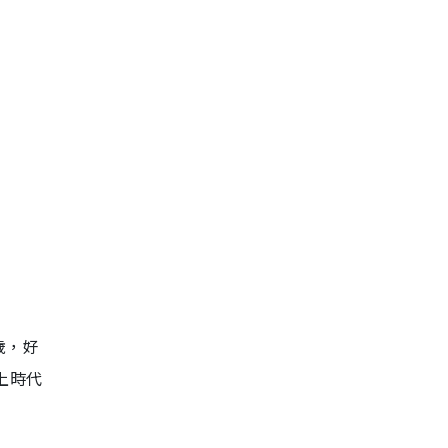
歲，好
上時代