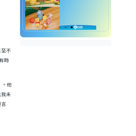
甚至不
，有時
」。他
能我未
坦言