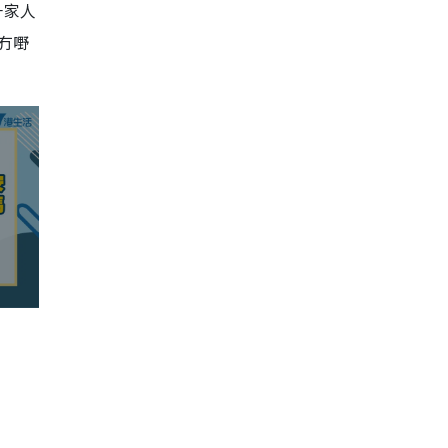
一家人
冇嘢