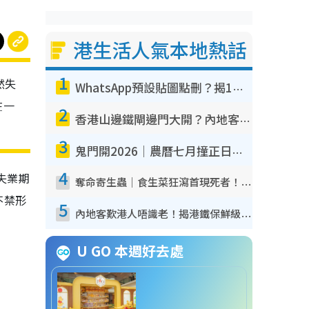
港生活人氣本地熱話
1
然失
WhatsApp預設貼圖點刪？揭1招「反向操作」還原簡潔介面 附3步實測教學
在一
2
香港山邊鐵閘邊門大開？內地客困惑意義何在！網民神回覆：呢種叫法理性防禦
3
鬼門開2026｜農曆七月撞正日全食特別邪？專家警告切忌做一事！揭4大禁忌+2招保平安
4
失業期
奪命寄生蟲｜食生菜狂瀉首現死者！疫潮惡化錄1.8萬宗病例 揭洗菜3大謬誤
不禁形
5
內地客歎港人唔識老！揭港鐵保鮮級冷氣 港人求放過：咪投訴
U GO 本週好去處