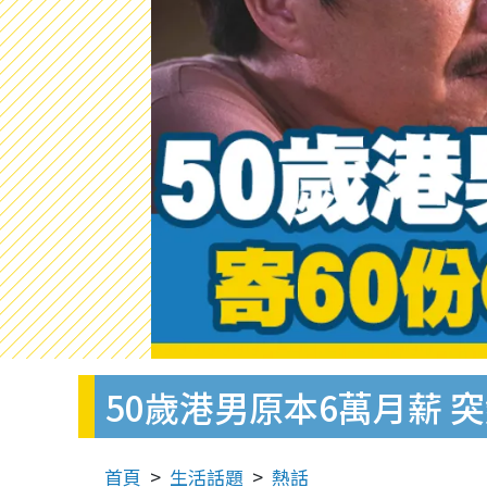
50歲港男原本6萬月薪 
首頁
生活話題
熱話