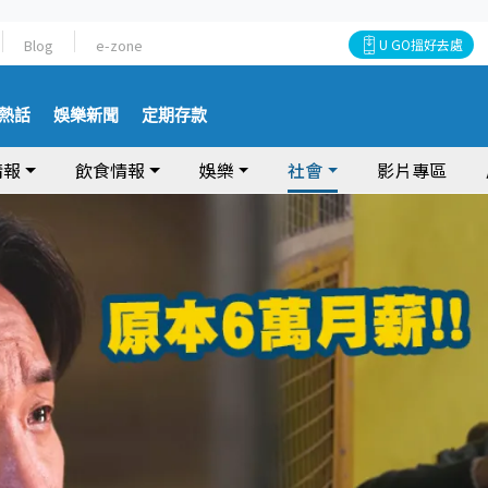
Blog
e-zone
U GO搵好去處
熱話
娛樂新聞
定期存款
情報
飲食情報
娛樂
社會
影片專區