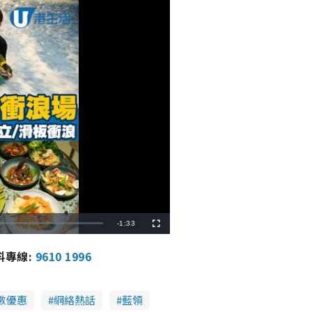
R
-
1:33
F
u
l
e
l
報料專線:
9610 1996
s
c
m
r
e
e
a
n
數優惠
網絡熱話
藍領
i