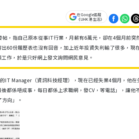
在Google追蹤
《UHK 港生活》
發帖，指自己原本從事IT行業，月薪有6萬元，卻在4個月前突
出60份履歷表也沒有回音，加上近年投資失利輸了很多，現
領工作，於是只好網上發文詢問網民意見。
IT Manager（資訊科技經理），現在已經失業4個月，他在
但可惜最後都係唔成事，每日都係上求職網，發CV，等電話」，讓他
了方向」。