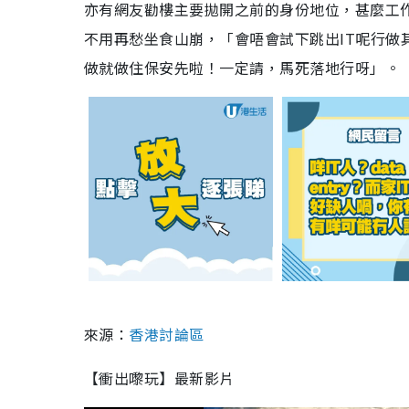
亦有網友勸樓主要拋開之前的身份地位，甚麼工
不用再愁坐食山崩，「會唔會試下跳出IT呢行做
做就做住保安先啦！一定請，馬死落地行呀」。
來源：
香港討論區
【衝出嚟玩】最新影片