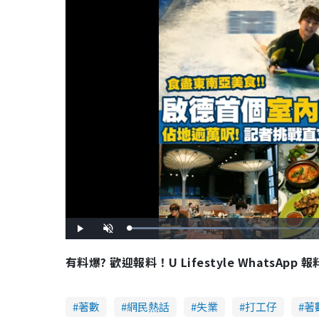
L
P
U
o
l
n
a
a
m
d
y
u
有料爆? 歡迎報料！U Lifestyle WhatsApp 
e
t
d
e
:
3
4
.
8
著數
網民熱話
失業
打工仔
著
4
%