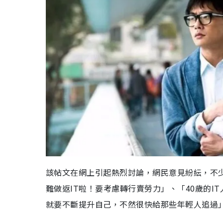
該帖文在網上引起熱烈討論，網民意見紛紜，不少
難做返IT啦！要考慮轉行賣勞力」、「40歲的I
就要不斷提升自己，不然很快給那些年輕人追過