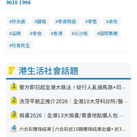
9610 1996
3
e
4
e
a
.
n
4
7
i
%
好去處
舖租
零食物語
零售
卓悅
n
品牌
零食
香港
尖沙咀
國際集團
i
n
社會民生
g
T
港生活社會話題
i
m
1
警方即日起全港大執法！捉行人亂過馬路+司機不專注駕駛！亂過馬路罰$2000
e
2
洗牙平靚正推介2026︱全港10大牙科診所/醫院懶人包 夜診至8點/鎮靜潔牙/醫療券適用
3
捐書2026︱全港13大捐書/賣書地點懶人包 二手課本最高$150＋舊書換免費咖啡/戲票
4
六合彩攪珠結果 | 六合彩近10期攪珠結果出爐+ 近30期最旺熱門中獎號碼