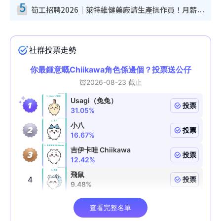
5
筍工招聘2026｜萊特維健藥廠請生產操作員！月薪高達$1.7萬 冷氣廠房/五天工作/保證雙糧