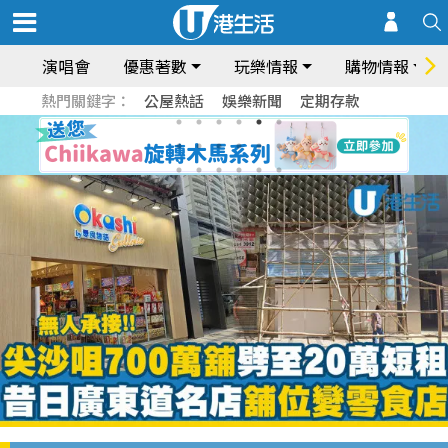
演唱會
優惠著數
玩樂情報
購物情報
熱門關鍵字：
公屋熱話
娛樂新聞
定期存款