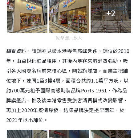
+2
點擊圖片放大
翻查資料，該舖亦見證本港零售高峰起跌，舖位於2010
年，由卓悅化粧品租用，其後內地客來港消費強勁，吸
引各大國際名牌前來核心區，開設旗艦店，而業主把舖
位地下，連同1至3樓4層，面積合共約1.1萬平方呎，以
約700萬元租予國際高級時裝品牌Ports 1961，作為品
牌旗艦店，惟及後本港零售受旅客消費模式改變影響，
再加上2020年疫情爆發，結果品牌決定提早兩年，於
2021年退出舖位。