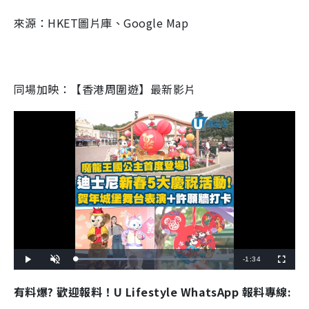
來源：HKET圖片庫、Google Map
同場加映：【香港周圍遊】最新影片
R
-
1:34
L
P
U
F
o
l
n
u
a
a
m
l
e
d
y
u
l
有料爆? 歡迎報料！U Lifestyle WhatsApp 報料專線:
e
t
s
d
e
c
m
:
r