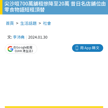
尖沙咀700萬舖租慘降至20萬 昔日名店舖位由
零食物語短租頂替
首頁
生活話題
社會
文:
李沛堯
2024.01.30
在Google追蹤
用 App 睇文
《UHK 港生活》