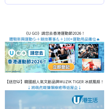
《U GO》請您去香港運動節2026！
體驗新興運動💦＋競技賽事💪＋100+運動用品攤位🔥
【送您🐯】韓國超人氣文創品牌MUZIK TIGER 冰感風扇！
↓將萌虎嘅慵懶療癒帶返屋企↓