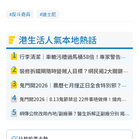
反斗奇兵
迪士尼
港生活人氣本地熱話
1
行李清潔｜車轆污糟過馬桶58倍！專家警告忌用酒精抹 教1招免污手除菌
2
裝修拆鐵閘隨時變賊人目標？網民揭2大關鍵用途：裝新式等於白裝？附新舊鐵閘分別
3
鬼門開2026｜農曆七月撞正日全食特別邪？專家警告切忌做一事！揭4大禁忌+2招保平安
4
鬼門開2026｜8.13鬼節禁忌 22件事唔做得！燒肉、刺身要少食？半夜勿吹口哨/打呢個電話
5
網傳公院改用內地/副廠藥？醫生拆解正副廠分別 揭4類人換藥隨時出事