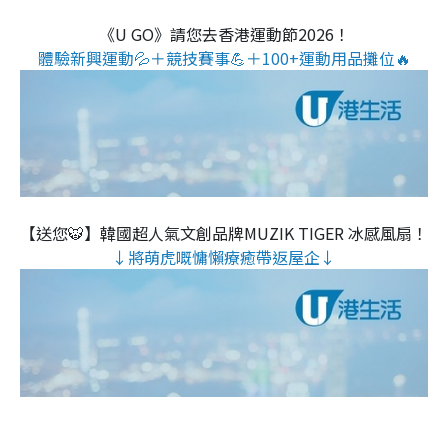
《U GO》請您去香港運動節2026！
體驗新興運動💦＋競技賽事💪＋100+運動用品攤位🔥
【送您🐯】韓國超人氣文創品牌MUZIK TIGER 冰感風扇！
↓將萌虎嘅慵懶療癒帶返屋企↓