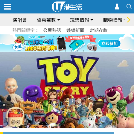
演唱會
優惠著數
玩樂情報
購物情報
熱門關鍵字：
公屋熱話
娛樂新聞
定期存款