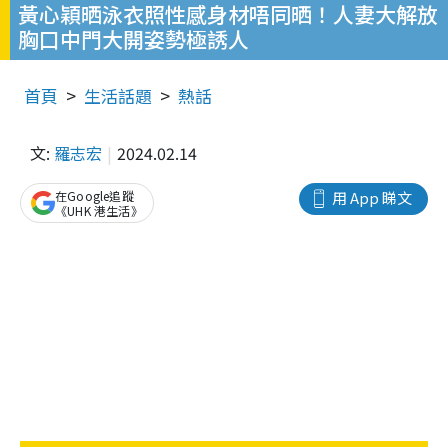
黃心穎晒泳衣照性感身材唔同晒！人妻大解放
胸口中門大開姿勢極誘人
首頁
生活話題
熱話
文:
羅志宏
2024.02.14
在Google追蹤
用 App 睇文
《UHK 港生活》