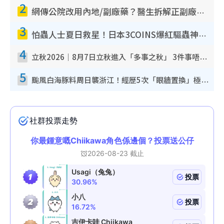
2
網傳公院改用內地/副廠藥？醫生拆解正副廠分別 揭4類人換藥隨時出事
3
怕蟲人士夏日救星！日本3COINS爆紅驅蟲神器$45起 1招「全程免觸碰」輕鬆搞定小強
4
立秋2026｜8月7日立秋進入「多事之秋」 3件事唔做得！專家教6招開運 清枱頭／銀包納氣接好運
5
颱風白海豚料周日襲浙江！經歷5次「眼牆置換」極罕見 成登陸內地最長途颱風