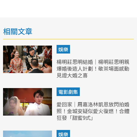
相關文章
娛樂
楊明莊思明結婚｜楊明莊思明親
爆婚後造人計劃！敬茶場面感動
見證大婚之喜
電影劇集
愛回家｜周嘉洛林凱恩放閃拍婚
照！金城安疑似愛火復燃！合體
狂發「甜蜜9式」
娛樂