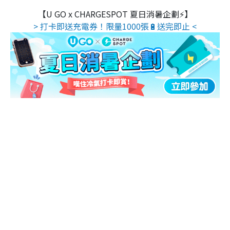
【U GO x CHARGESPOT 夏日消暑企劃⚡】
> 打卡即送充電券！限量1000張🔋送完即止 <