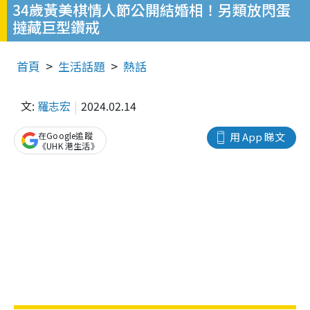
34歲黃美棋情人節公開結婚相！另類放閃蛋
撻藏巨型鑽戒
首頁
生活話題
熱話
文:
羅志宏
2024.02.14
在Google追蹤
用 App 睇文
《UHK 港生活》