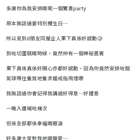
多謝你為我安排嘅呢一個驚喜party
原本無諗過要特別攪生日…
所以見到d朋友同屋企人果下真係好感動🥲
到咗切蛋糕嘅時候，竟然仲有一個神秘嘉賓
果下真係真係好開心亦都好感動，因為你竟然安排咗個
氣球帶住隻我地隻求婚戒指飛埋嚟
我無諗過你會記得我講過好得意…好鍾意
一晚入邊喊咗幾次
但係全部都係幸福嘅眼淚
好多謝大家對我地嘅寵愛…