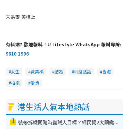
未婚妻 美棋上
有料爆? 歡迎報料！U Lifestyle WhatsApp 報料專線:
9610 1996
女生
黃美棋
結婚
網絡熱話
香港
拍拖
愛情
港生活人氣本地熱話
1
裝修拆鐵閘隨時變賊人目標？網民揭2大關鍵用途：裝新式等於白裝？附新舊鐵閘分別