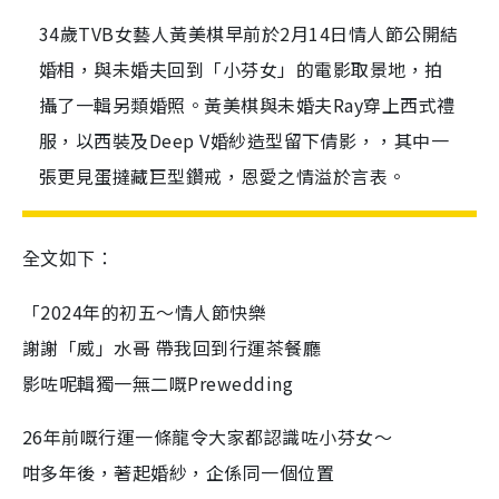
34歲TVB女藝人黃美棋早前於2月14日情人節公開結
婚相，與未婚夫回到「小芬女」的電影取景地，拍
攝了一輯另類婚照。黃美棋與未婚夫Ray穿上西式禮
服，以西裝及Deep V婚紗造型留下倩影，，其中一
張更見蛋撻藏巨型鑽戒，恩愛之情溢於言表。
全文如下：
「2024年的初五～情人節快樂
謝謝「威」水哥 帶我回到行運茶餐廳
影咗呢輯獨一無二嘅Prewedding
26年前嘅行運一條龍令大家都認識咗小芬女～
咁多年後，著起婚紗，企係同一個位置