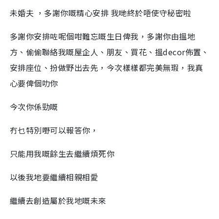
未婚夫 ，多謝你嘅精心安排 我哋終於唔使守秘密啦
多謝你安排咗呢個咁難忘嘅生日俾我，多謝你由搵地
方、偷偷聯絡我嘅屋企人、朋友、買花、搵decor佈置、
安排座位、扮做野出去先，今次樣樣都完美無瑕，我真
心要俾個叻你
今次你係勁嘅
冇乜特別嘢可以報答你，
只能用我嘅餘生去繼續煩死你
以後我地要繼續相親相愛
繼續去創造屬於我地嘅未來