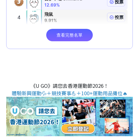
《U GO》請您去香港運動節2026！
體驗新興運動💦＋競技賽事💪＋100+運動用品攤位🔥