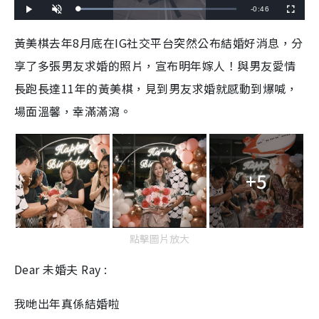
R
-
0:46
L
P
U
F
o
l
n
u
a
a
m
l
e
d
y
u
l
黃美棋去年8
月底在IG社交平台突然公布結婚好消息，分
e
t
s
d
e
c
m
:
r
享了多張男友求婚的照片，宣布明年嫁人！與男友愛情
7
e
8
e
a
.
n
3
長跑長達11年的黃美棋，見到男友求婚就感動到爆喊，
4
i
%
場面溫馨，幸滿滿瀉。
n
i
n
+5
g
T
i
點擊圖片放大
m
Dear 未婚夫 Ray :
e
我哋出年真係結婚啦