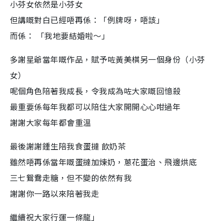
小芬女依然是小芬女
但講嘅對白已經唔再係：「例牌呀，唔該」
而係： 「我地要結婚啦～」
多謝星爺當年嘅作品，賦予咗黃美棋另一個身份（小芬
女）
呢個角色陪著我成長，令我成為咗大家嘅回憶殺
最重要係每年我都可以陪住大家開開心心咁過年
謝謝大家每年都會重溫
最後謝謝鍾生陪我食蛋撻 飲奶茶
雖然唔再係當年嘅蛋撻加煉奶，蔥花蛋治、飛邊烘底
三七鴛鴦走糖，但不變的依然有我
謝謝你一路以來陪著我走
繼續祝大家行運一條龍」