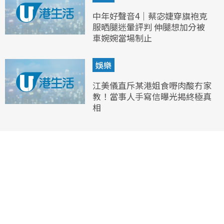
中年好聲音4｜蔡宓婕穿旗袍克
服晒腿迷暈評判 伸腿想加分被
車婉婉當場制止
娛樂
江美儀直斥某港姐食嘢肉酸冇家
教！當事人手寫信曝光揭終極真
相