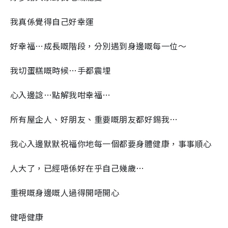
我真係覺得自己好幸運
好幸福…成長嘅階段，分別遇到身邊嘅每一位～
我切蛋糕嘅時候…手都震埋
心入邊諗…點解我咁幸福…
所有屋企人、好朋友、重要嘅朋友都好錫我…
我心入邊默默祝福你地每一個都要身體健康，事事順心
人大了，已經唔係好在乎自己幾歲…
重視嘅身邊嘅人過得開唔開心
健唔健康