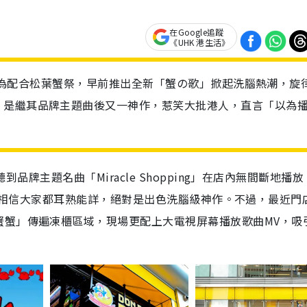
在Google追蹤
《UHK 港生活》
ONKI為配合松葉蟹祭，早前推出全新「蟹の歌」掀起洗腦熱潮，旋
，是繼其品牌主題曲後又一神作，惹笑大批港人，直言「以為
聽到品牌主題名曲「Miracle Shopping」在店內無間斷地播
輕快旋律，相信大家都耳熟能詳，絕對是出色洗腦級神作。不過，最近門
蟹蟹」傳遍凍櫃區域，現場更配上大電視屏幕播放歌曲MV，吸