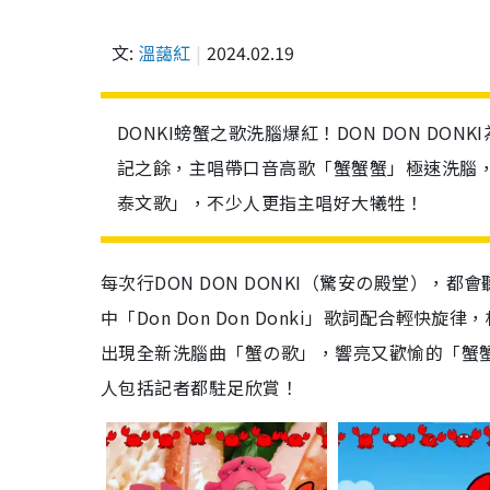
文:
溫藹紅
2024.02.19
DONKI螃蟹之歌洗腦爆紅！DON DON D
記之餘，主唱帶口音高歌「蟹蟹蟹」極速洗腦
泰文歌」，不少人更指主唱好大犧牲！
每次行DON DON DONKI（驚安の殿堂），都會
中「Don Don Don Donki」歌詞配合
出現全新洗腦曲「蟹の歌」，響亮又歡愉的「蟹
人包括記者都駐足欣賞！