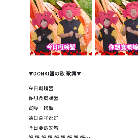
▼DONKI蟹の歌 歌詞▼
今日嘅螃蟹
你想食嘅螃蟹
買啦，螃蟹
聽日食咩都好
今日要食螃蟹
蟹 蟹 蟹 蟹 蟹 蟹 蟹 蟹 蟹～