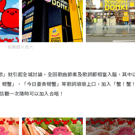
點擊圖片放大
の歌」就引起全城討論，全因歌曲節奏及歌詞都相當入腦，其中
，螃蟹」、「今日要食螃蟹」等歌詞琅琅上口，加入「蟹！蟹
相信聽一次隨時可以加入合唱！