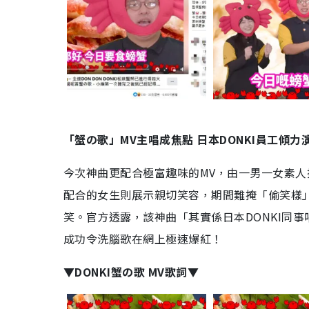
「蟹の歌」MV主唱成焦點 日本DONKI員工傾力
今次神曲更配合極富趣味的MV，由一男一女素
配合的女生則展示親切笑容，期間難掩「偷笑樣
笑。官方透露，該神曲「其實係日本DONKI同
成功令洗腦歌在網上極速爆紅！
▼DONKI蟹の歌 MV歌詞▼