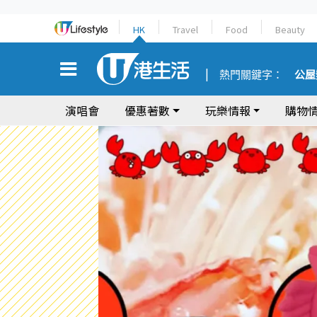
HK
Travel
Food
Beauty
熱門關鍵字：
公屋
演唱會
優惠著數
玩樂情報
購物