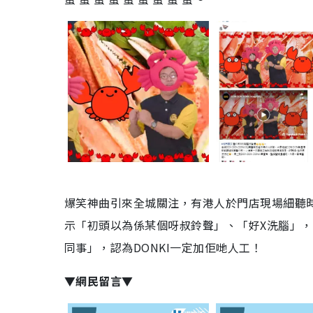
爆笑神曲引來全城關注，有港人於門店現場細聽
示「初頭以為係某個呀叔鈴聲」、「好X洗腦」，
同事」，認為DONKI一定加佢哋人工！
▼網民留言▼