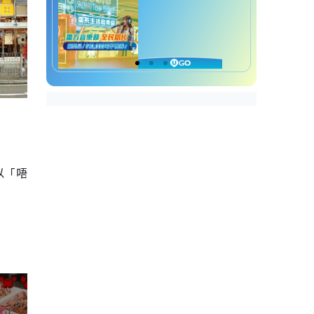
以「唔
！