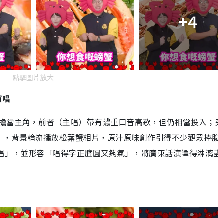
+4
點擊圖片放大
演唱
人擔當主角，前者（主唱）帶有濃重口音高歌，但仍相當投入；
」，背景輪流播放松葉蟹相片，原汁原味創作引得不少觀眾捧
事唱」，並形容「唱得字正腔圓又夠氣」，將廣東話演譯得淋漓