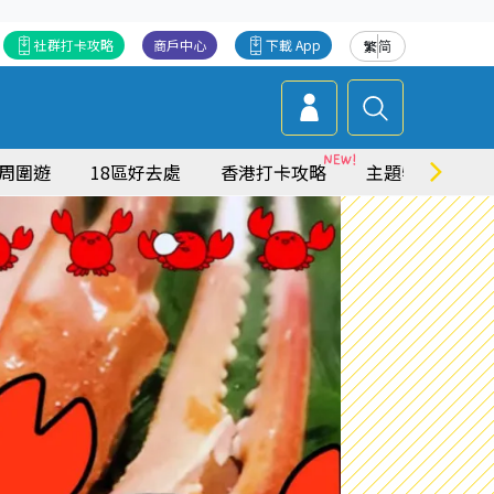
社群打卡攻略
商戶中心
下載 App
繁
简
周圍遊
18區好去處
香港打卡攻略
主題特集