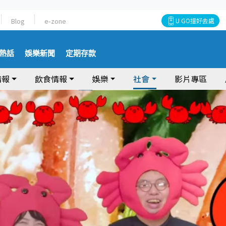
Blog
e-zone
U GO搵好去處
熱話
娛樂新聞
定期存款
情報
飲食情報
娛樂
社會
影片專區