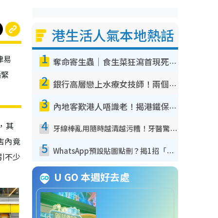
港生活人氣本地熱話
1
律易
奪命寄生蟲｜食生菜狂瀉首現死者！疫潮惡化錄1.8萬宗病例 揭洗菜3大謬誤
播緊
2
銀行高層戀上水療女技師！兩個月借128萬驚覺「沉船」沉落火海 揭背後疑似邪教操控賣淫
3
內地客歎港人唔識老！揭港鐵保鮮級冷氣 港人求放過：咪投訴
4
放，其
牙線棒亂用隨時越清越污糟！牙醫驚揭盲目過戶細菌恐致蛀牙：呢種先係日常真保養
店內竟
5
WhatsApp預設貼圖點刪？揭1招「反向操作」還原簡潔介面 附3步實測教學
引不少
U GO 本週好去處