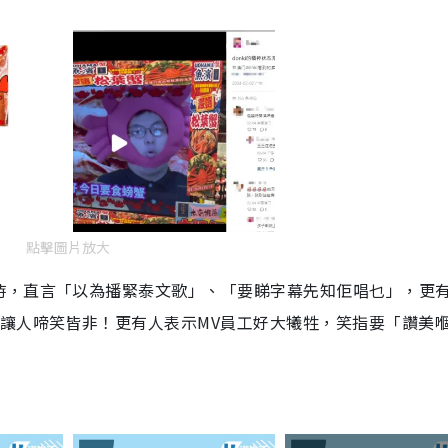
點擊圖片放大
時，直言「以為播緊泰文歌」、「要睇字幕先知佢唱乜」，更
讓人啼笑皆非！更有人表示MV員工好大犧牲，笑指要「讚美