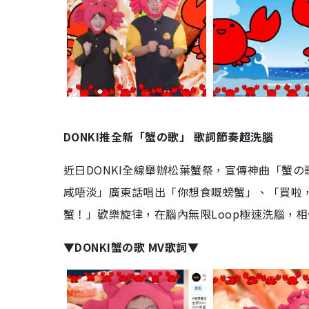
DONKI推全新「蟹の歌」 歌詞節奏超洗腦
近日DONKI全線舉辦松葉蟹祭，宣傳神曲「蟹
咸唔淡」廣東話唱出「你想食嘅螃蟹」、「買啦
蟹！」歡樂旋律，在腦內無限Loop極速洗腦，
▼DONKI蟹の歌 MV歌詞▼