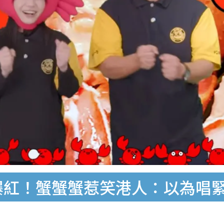
爆紅！蟹蟹蟹惹笑港人：以為唱緊