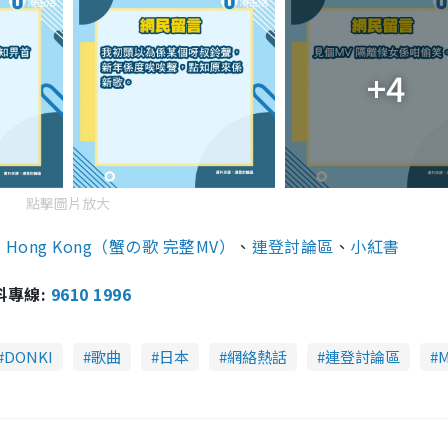
+4
點擊圖片放大
KI Hong Kong（蟹の歌 完整MV）
、
連登討論區
、
小紅書
報料專線:
9610 1996
DONKI
歌曲
日本
網絡熱話
連登討論區