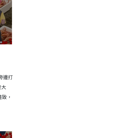
旁邊打
腹大
盡致，