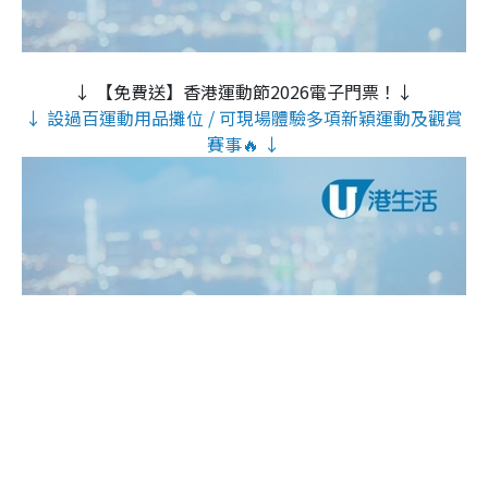
↓ 【免費送】香港運動節2026電子門票！↓
↓ 設過百運動用品攤位 / 可現場體驗多項新穎運動及觀賞
賽事🔥 ↓