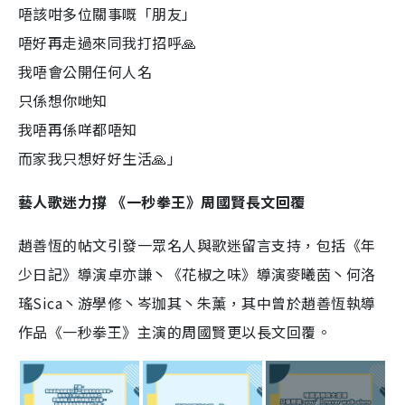
唔該咁多位關事嘅「朋友」
唔好再走過來同我打招呼🙏
我唔會公開任何人名
只係想你哋知
我唔再係咩都唔知
而家我只想好好生活🙏」
藝人歌迷力撐 《一秒拳王》周國賢長文回覆
趙善恆的帖文引發一眾名人與歌迷留言支持，包括《年
少日記》導演卓亦謙丶《花椒之味》導演麥曦茵丶何洛
瑤Sica丶游學修丶岑珈其丶朱薰，其中曾於趙善恆執導
作品《一秒拳王》主演的周國賢更以長文回覆。