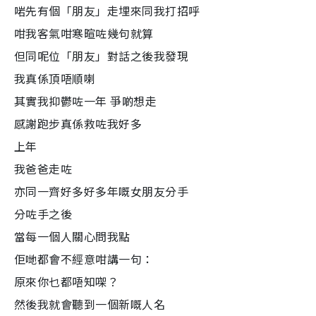
啱先有個「朋友」走埋來同我打招呼
咁我客氣咁寒暄咗幾句就算
但同呢位「朋友」對話之後我發現
我真係頂唔順喇
其實我抑鬱咗一年 爭啲想走
感謝跑步真係救咗我好多
上年
我爸爸走咗
亦同一齊好多好多年嘅女朋友分手
分咗手之後
當每一個人關心問我點
佢哋都會不經意咁講一句：
原來你乜都唔知㗎？
然後我就會聽到一個新嘅人名