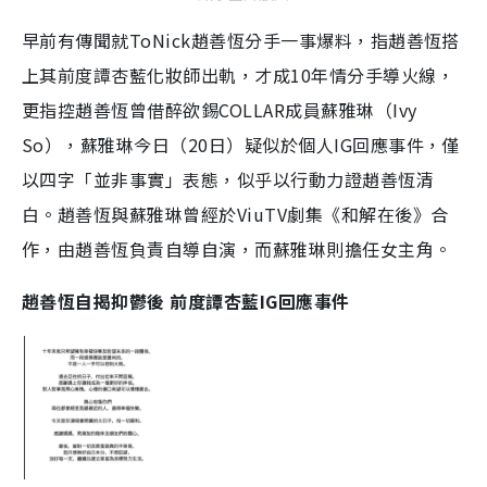
早前有傳聞就ToNick趙善恆分手一事爆料，指趙善恆搭
上其前度譚杏藍化妝師出軌，才成10年情分手導火線，
更指控趙善恆曾借醉欲錫COLLAR成員蘇雅琳（Ivy
So），蘇雅琳今日（20日）疑似於個人IG回應事件，僅
以四字「並非事實」表態，似乎以行動力證趙善恆清
白。趙善恆與蘇雅琳曾經於ViuTV劇集《和解在後》合
作，由趙善恆負責自導自演，而蘇雅琳則擔任女主角。
趙善恆自揭抑鬱後 前度譚杏藍IG回應事件