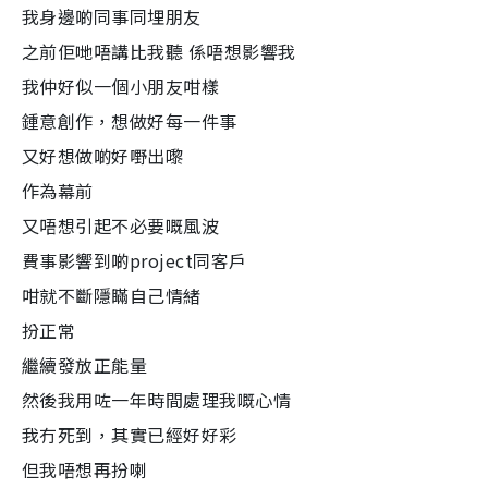
我身邊啲同事同埋朋友
之前佢哋唔講比我聽 係唔想影響我
我仲好似一個小朋友咁樣
鍾意創作，想做好每一件事
又好想做啲好嘢出嚟
作為幕前
又唔想引起不必要嘅風波
費事影響到啲project同客戶
咁就不斷隱瞞自己情緒
扮正常
繼續發放正能量
然後我用咗一年時間處理我嘅心情
我冇死到，其實已經好好彩
但我唔想再扮喇