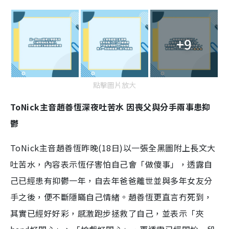
+9
點擊圖片放大
ToNick主音趙善恆深夜吐苦水 因喪父與分手兩事患抑
鬱
ToNick主音趙善恆昨晚(18日)以一張全黑圖附上長文大
吐苦水，內容表示恆仔害怕自己會「做傻事」，透露自
己已經患有抑鬱一年，自去年爸爸離世並與多年女友分
手之後，便不斷隱瞞自己情緒。趙善恆更直言冇死到，
其實已經好好彩，感激跑步拯救了自己，並表示「夾