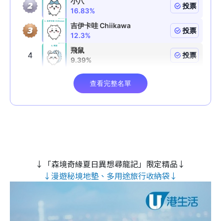
↓「森境奇緣夏日異想尋龍記」限定精品↓
↓漫遊秘境地墊、多用途旅行收納袋↓