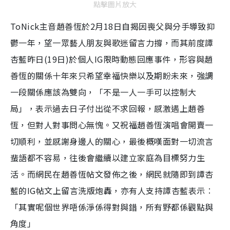
點擊圖片放大
ToNick主音趙善恆於2月18日自揭因喪父與分手導致抑
鬱一年，望一眾藝人朋友與歌迷留言力撐，而其前度譚
杏藍昨日(19日)於個人IG限時動態回應事件，形容與趙
善恆的關係十年來只希望幸福快樂以及期盼未來，強調
一段關係應該為雙向，「不是一人一手可以控制大
局」，表示過去日子付出從不求回報，感激遇上趙善
恆，但對人對事問心無愧。又祝福趙善恆演唱會開賣一
切順利，並感謝身邊人的關心，最後概嘆面對一切流言
蜚語都不容易，往後會繼續以建立家庭為目標努力生
活。而網民在趙善恆帖文發佈之後，網民就隨即到譚杏
藍的IG帖文上留言洗版炮轟，亦有人支持譚杏藍表示︰
「其實呢個世界唔係淨係得對與錯，所有野都係觀點與
角度」