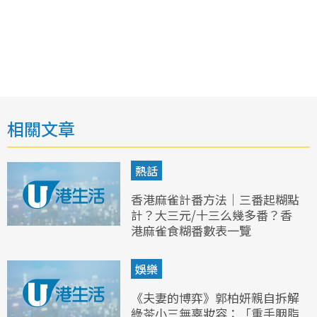
相關文章
熱話
香港麻雀計番方法｜三番起糊點
計？大三元/十三么幾多番？香
港麻雀食糊番數表一覽
娛樂
《夫妻的博弈》郭柏妍親自拆解
綠茶小三無辜妝容：「重手胭脂