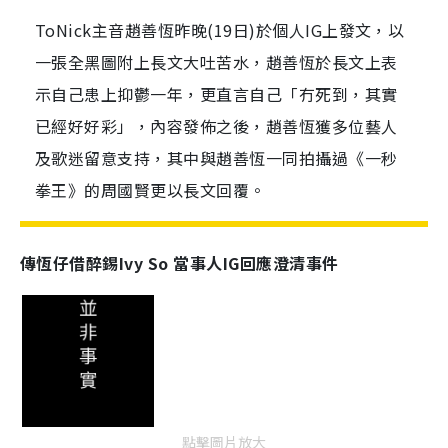
ToNick主音趙善恆昨晚(19日)於個人IG上發文，以
一張全黑圖附上長文大吐苦水，趙善恆於長文上表
示自己患上抑鬱一年，更直言自己「冇死到，其實
已經好好彩」，內容發佈之後，趙善恆獲多位藝人
及歌迷留意支持，其中與趙善恆一同拍攝過《一秒
拳王》的周國賢更以長文回覆。
傳恆仔借醉錫Ivy So 當事人IG回應澄清事件
點擊圖片放大