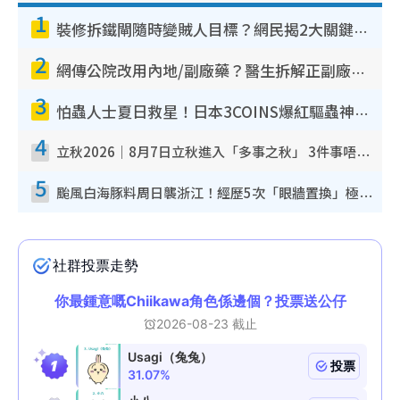
1
裝修拆鐵閘隨時變賊人目標？網民揭2大關鍵用途：裝新式等於白裝？附新舊鐵閘分別
2
網傳公院改用內地/副廠藥？醫生拆解正副廠分別 揭4類人換藥隨時出事
3
怕蟲人士夏日救星！日本3COINS爆紅驅蟲神器$45起 1招「全程免觸碰」輕鬆搞定小強
4
立秋2026｜8月7日立秋進入「多事之秋」 3件事唔做得！專家教6招開運 清枱頭／銀包納氣接好運
5
颱風白海豚料周日襲浙江！經歷5次「眼牆置換」極罕見 成登陸內地最長途颱風