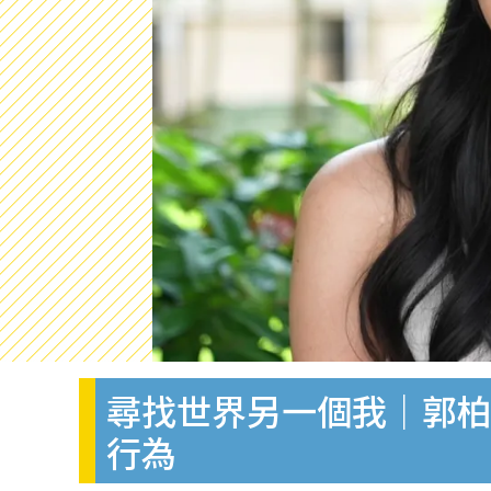
尋找世界另一個我｜郭柏
行為