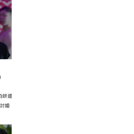
柏
柏妍還
探討婚