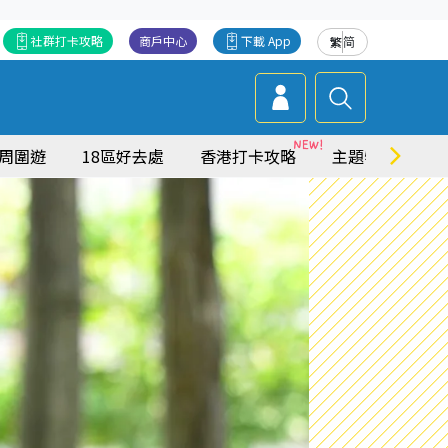
社群打卡攻略
商戶中心
下載 App
繁
简
周圍遊
18區好去處
香港打卡攻略
主題特集