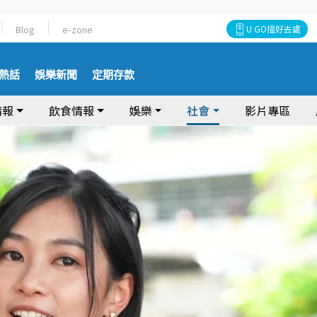
Blog
e-zone
U GO搵好去處
熱話
娛樂新聞
定期存款
情報
飲食情報
娛樂
社會
影片專區