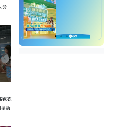
人分
蒲戰衣
個舉動