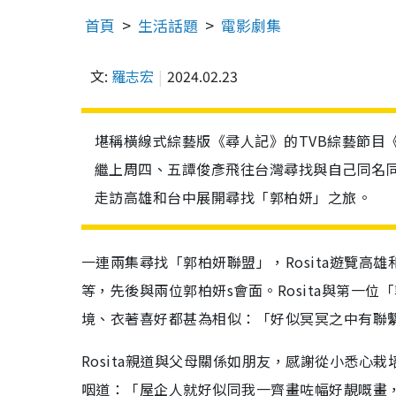
首頁
生活話題
電影劇集
文:
羅志宏
2024.02.23
堪稱橫線式綜藝版《尋人記》的TVB綜藝節目
繼上周四、五譚俊彥飛往台灣尋找與自己同名同
走訪高雄和台中展開尋找「郭柏妍」之旅。
一連兩集尋找「郭柏妍聯盟」，Rosita遊覽
等，先後與兩位郭柏妍s會面。Rosita與第一
境、衣著喜好都甚為相似：「好似冥冥之中有聯
Rosita親道與父母關係如朋友，感謝從小悉心栽
咽道：「屋企人就好似同我一齊畫咗幅好靚嘅畫