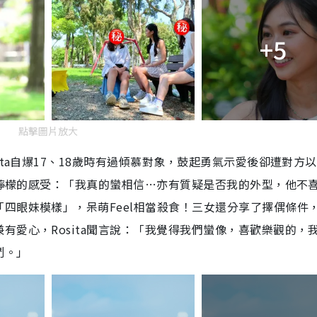
+5
點擊圖片放大
ita自爆17、18歲時有過傾慕對象，鼓起勇氣示愛後卻遭對方
慘食檸檬的感受：「我真的蠻相信…亦有質疑是否我的外型，他不
四眼妹模樣」，呆萌Feel相當殺食！三女還分享了擇偶條件
有愛心，Rosita聞言說：「我覺得我們蠻像，喜歡樂觀的，
鬥。」