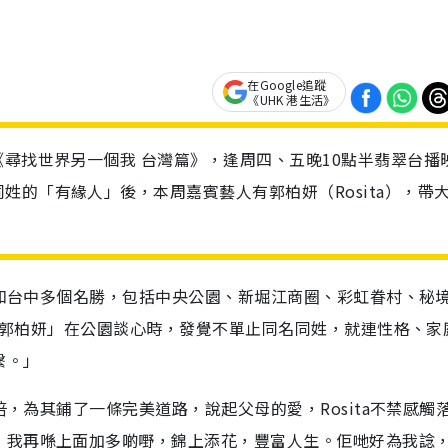
在Google追蹤
《UHK 港生活》
《尋找世界另一個我 台灣篇》，逢周四、五晚10點半翡翠台播
姓的「有緣人」後，本周嘉賓藝人有郭柏妍（Rosita），帶
高雄和台中多個名勝，包括中央公園、新堀江商圈、彩虹眷村、秘
位「郭柏妍」在公園談心時，發覺不單止同名同姓，就連性格、家
繫。」
培，為其鋪了一條完美道路，說起父母的愛，Rosita不禁感觸
，我再喺上面加多啲嘢，錦上添花，豐富人生。佢哋好為我諗