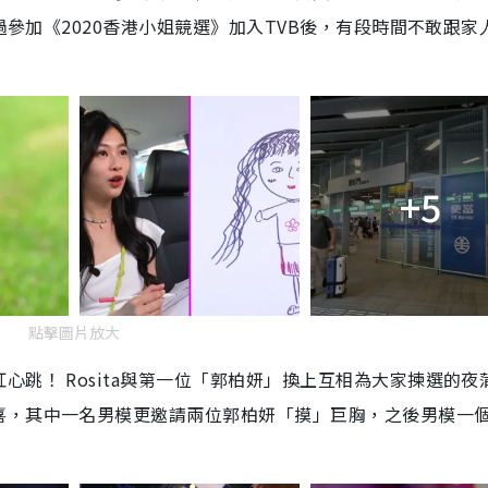
過參加《2020香港小姐競選》加入TVB後，有段時間不敢跟家
+5
點擊圖片放大
跳！ Rosita與第一位「郭柏妍」換上互相為大家揀選的夜
喜，其中一名男模更邀請兩位郭柏妍「摸」巨胸，之後男模一