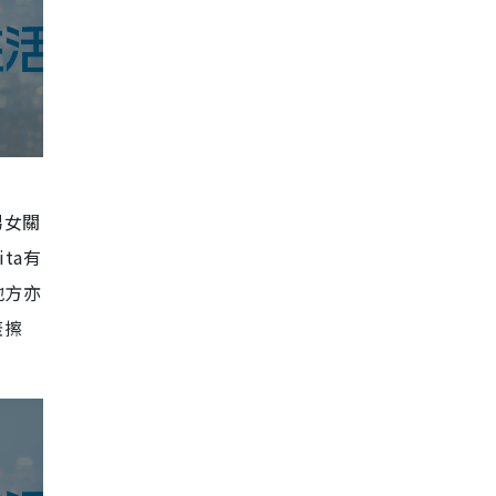
男女關
ta有
地方亦
蓋擦