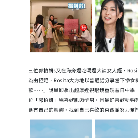
三位郭柏妍s又在海旁邊吃喝邊大談女人經，Ros
為由拒絕，Rosita大方地以普通話分享當下
歡……」說畢即拿出超厚近視眼鏡重現昔日中學「
位「郭柏妍」稱喜歡肌肉型男，且最好喜歡動物兼
他有自己的興趣，找到自己喜歡的東西並努力奮