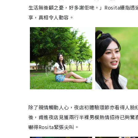
生活無後顧之憂，好多謝佢哋。」Rosita續指透
享，真相令人動容。
除了親情觸動人心，夜店初體驗環節亦看得人臉紅心
後，甫進夜店見獲兩行半裸男模熱情招待已夠驚
嚇得Rosita緊張尖叫。