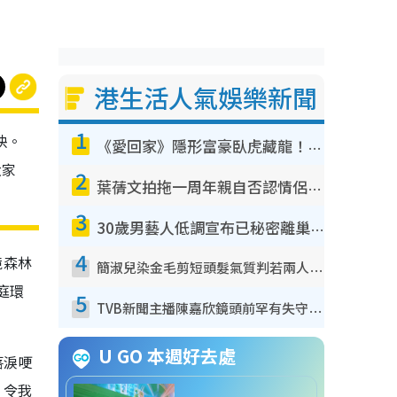
港生活人氣娛樂新聞
1
映。
《愛回家》隱形富豪臥虎藏龍！盤點12位財氣逼人的有錢藝人：呢位靚女3億身家唔憂做
大家
2
葉蒨文拍拖一周年親自否認情侶關係？！被質疑感情造假竟稱GM「普通同事」
3
30歲男藝人低調宣布已秘密離巢！人氣急跌變失蹤人口︰「這幾年過得並不容易」
4
境森林
簡淑兒染金毛剪短頭髮氣質判若兩人！嚇壞老公麥大力都認唔出：「你做咩事？」
庭環
5
TVB新聞主播陳嘉欣鏡頭前罕有失守！遭林超英一句說話突襲嚇親當場大笑
U GO 本週好去處
落淚哽
，令我