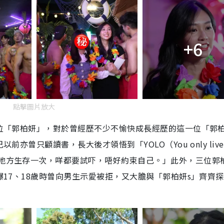
+6
點擊圖片放大
第二位「郭柏妍」，對於曾經歷不少不愉快成長經歷的這一位「郭
前亦曾只顧讀書，長大後才領悟到「YOLO（You only live
、地方生存一次，咩都要試吓，唔好約束自己。」此外，三位郭
自爆17、18歲時曾向男生示愛被拒，又大膽與「郭柏妍s」齊齊