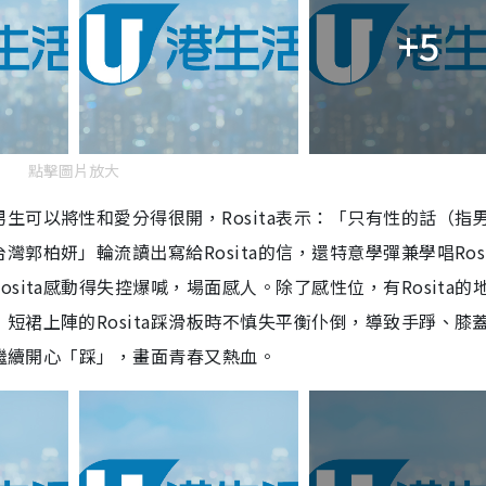
+5
點擊圖片放大
生可以將性和愛分得很開，Rosita表示：「只有性的話（指
柏妍」輪流讀出寫給Rosita的信，還特意學彈兼學唱Rosi
ita感動得失控爆喊，場面感人。除了感性位，有Rosita的
短裙上陣的Rosita踩滑板時不慎失平衡仆倒，導致手踭、膝
發繼續開心「踩」，畫面青春又熱血。