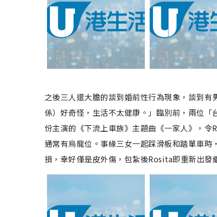
之後三人還大膽的談到婚前性行為現象，談到有男
係）好奇怪，生活不太健康。」臨別前，兩位「台灣郭
份主演的《下流上車族》主題曲《一家人》，令Ros
通常有烏龍位。事緣三女一起踩滑板和踏單車時，
損，幸好僅是皮外傷，包紮後Rosita即重新出