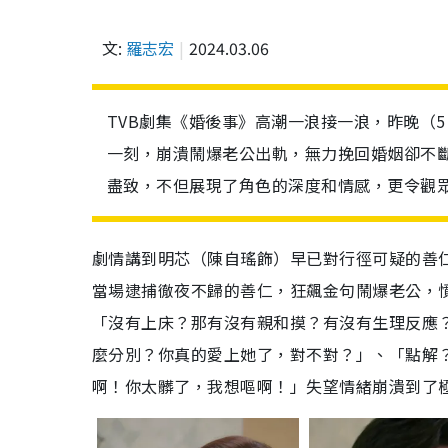
文:
羅志宏
2024.03.06
TVB劇集《婚後事》高潮一浪接一浪，昨晚（
一刻，崩潰鬧爆老公出軌，無力挽回婚姻卻不
盡致，不但展現了角色的深度和情感，更令觀
劇情講到明芯（陳自瑤飾）早已對行徑可疑的善
當場逮捕徹夜不歸的善仁，狂飆金句鬧爆老公，
「沒有上床？那有沒有親和摸？有沒有生理反應
麼分別？你真的愛上她了，對不對？」、「點解
啊！你太髒了，我想嘔啊！」失望情緒崩潰到了