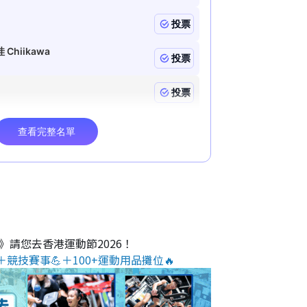
m
e
O》請您去香港運動節2026！
＋競技賽事💪＋100+運動用品攤位🔥