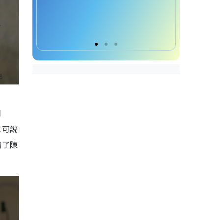
月
仁可說
繪了陳