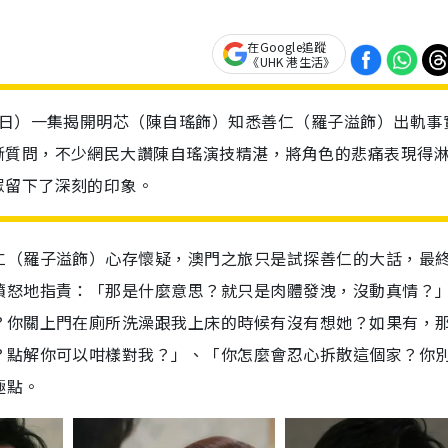
在Google追蹤
《UHK 港生活》
5日）一集揭開明芯（陳自瑤飾）知悉善仁（羅子溢飾）出軌事
斷質問，不少網民大讚陳自瑤演技精湛，將角色的悲痛表現得
眾留下了深刻的印象。
仁（羅子溢飾）心存懷疑，澳門之旅只是試探善仁的大話，最
憤怒地指責：「那是什麼意思？就只是肉體發洩，沒動真情？
？你關上門在廁所洗澡跟我上床的時候有沒有想她？如果有，
？點解你可以咁樣對我？」、「你怎麼會忍心拆散這個家？你
極點。