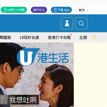
社群打卡攻略
商戶中心
下載 App
繁
简
周圍遊
18區好去處
香港打卡攻略
主題特集