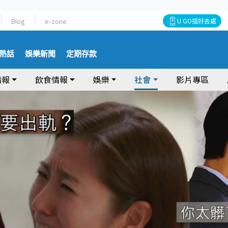
Blog
e-zone
U GO搵好去處
熱話
娛樂新聞
定期存款
情報
飲食情報
娛樂
社會
影片專區