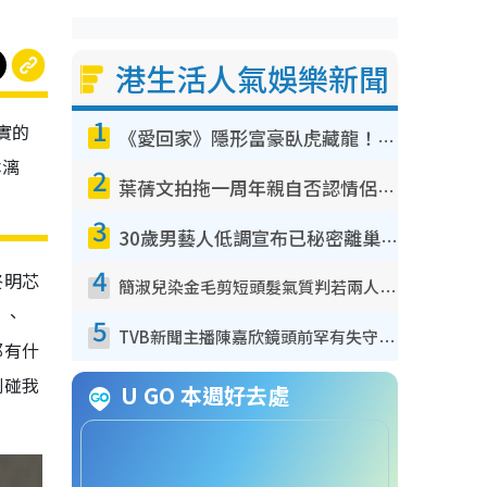
港生活人氣娛樂新聞
1
實的
《愛回家》隱形富豪臥虎藏龍！盤點12位財氣逼人的有錢藝人：呢位靚女3億身家唔憂做
淋漓
2
葉蒨文拍拖一周年親自否認情侶關係？！被質疑感情造假竟稱GM「普通同事」
3
30歲男藝人低調宣布已秘密離巢！人氣急跌變失蹤人口︰「這幾年過得並不容易」
4
終明芯
簡淑兒染金毛剪短頭髮氣質判若兩人！嚇壞老公麥大力都認唔出：「你做咩事？」
」、
5
TVB新聞主播陳嘉欣鏡頭前罕有失守！遭林超英一句說話突襲嚇親當場大笑
那有什
別碰我
U GO 本週好去處