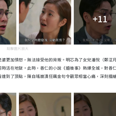
+11
點擊圖片放大
老婆更加憤怒，無法接受他的背叛。明芯為了女兒潘悅（鄭淽
同時活在地獄。此時，善仁的小說《婚後事》熱爆全城，對善
盾達到了頂點，陳自瑤崩潰狂飆金句令觀眾相當心痛，深刻描