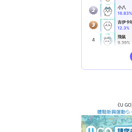
《U G
體驗新興運動💦