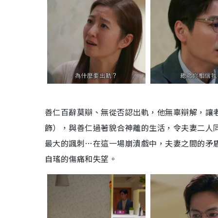
善仁百辭莫辯、無從否認出軌，他無辜辯解，讓
飾），與善仁過著貌合神離的生活，令夫妻二人
最大的諷刺…在這一場崩潰戲中，夫妻之間的矛
自瑤的傷痛和失望。