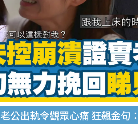
老公出軌令觀眾心痛 狂飆金句