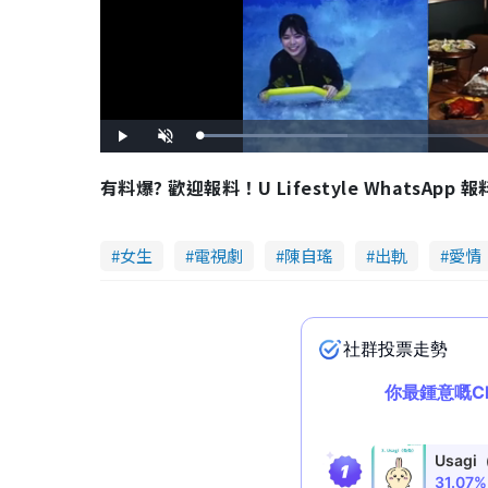
L
P
U
o
l
n
a
a
m
d
y
u
有料爆? 歡迎報料！U Lifestyle WhatsApp 
e
t
d
e
:
3
3
.
0
女生
電視劇
陳自瑤
出軌
愛情
6
%