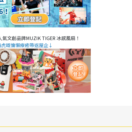
氣文創品牌MUZIK TIGER 冰感風扇！
萌虎嘅慵懶療癒帶返屋企↓