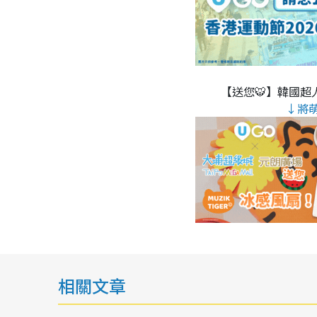
【送您🐯】韓國超人
↓將
相關文章