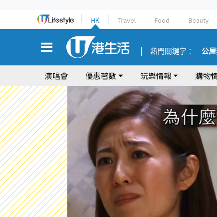
HK
Travel
Food
Beauty
熱門關鍵字：
公屋
演唱會
優惠著數
玩樂情報
購物