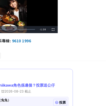
R
-
1:38
F
u
l
e
l
報料專線:
9610 1996
s
c
m
r
e
e
a
n
i
n
i
n
g
T
i