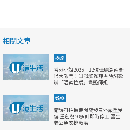
相關文章
娛樂
香港小姐2026｜12位佳麗湖南衡
陽大激鬥！11號顏懿菲拋詩詞歌
賦「溫柔拉扇」驚艷師姐
娛樂
衛詩雅拍攝期間突發意外嚴重受
傷 重創縫50多針即時停工 醫生
老公急安排救治