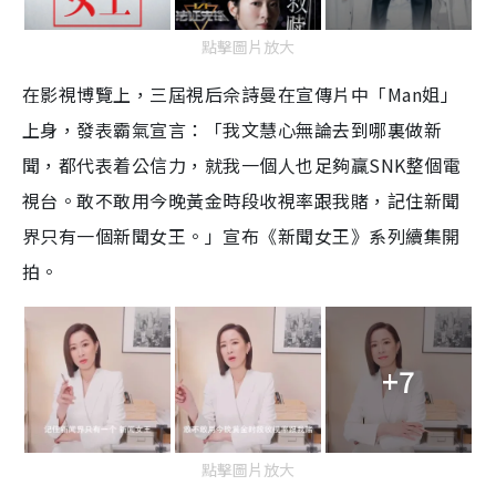
點擊圖片放大
在影視博覽上，三屆視后佘詩曼在宣傳片中「Man姐」
上身，發表霸氣宣言：「我文慧心無論去到哪裏做新
聞，都代表着公信力，就我一個人也足夠贏SNK整個電
視台。敢不敢用今晚黃金時段收視率跟我賭，記住新聞
界只有一個新聞女王。」宣布《新聞女王》系列續集開
拍。
+7
點擊圖片放大