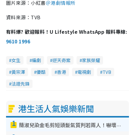
圖片來源：小紅書
＠港劇情報所
a
0
n
.
0
i
0
%
資料來源：TVB
n
i
有料爆? 歡迎報料！U Lifestyle WhatsApp 報料專線:
n
9610 1996
g
T
女生
編劇
逆天奇案
家族榮耀
i
黃宗澤
優酷
香港
電視劇
TVB
m
法證先鋒
e
港生活人氣娛樂新聞
1
簡淑兒染金毛剪短頭髮氣質判若兩人！嚇壞老公麥大力都認唔出：「你做咩事？」