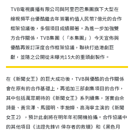
TVB電視廣播有限公司與阿里巴巴集團旗下大型在
線視頻平台優酷繼去年簽署約值人民幣7億元的合作
框架協議後，多個項目成績顯著。為進一步加強雙
方合作關係，TVB集團（「本集團」）今天宣佈與
優酷再簽訂深度合作框架協議，聯袂打造港劇巨
獻，並隨之公開從未曝光15大的重頭劇製作。
在《新聞女王》的巨大成功後，TVB與優酷的合作關係
會在原有的合作基礎上，再追加三部劇集項目的合作，
其中包括萬眾期待的《新聞女王》系列續集，落實由佘
詩曼、黃宗澤、馬國明、李施嬅、高海寧主演的《新聞
女王2》，預計此劇將在明年年初開機拍攝。合作協議中
的其他項目《法證先鋒VI 倖存者的救贖》和《黑色月