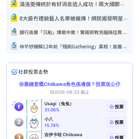
2
湯洛雯傳終於有好消息造人成功！兩大細節曝孕味極濃惹猜測：大肚婆先會咁！
3
8大最冇禮貌藝人名單被瘋傳！網民揭發明星真面目 一致數臭呢位係無品天花板？
4
銀行高層「沉船」爆案中案！驚揭邪教洗腦操控賣淫被吞600萬 幕後黑手講多錯多
5
林芊妤親解12年前「殘廁Gathering」真相！高層解約一句話重創尊嚴至今拒返TVB