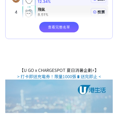
【U GO x CHARGESPOT 夏日消暑企劃⚡】
> 打卡即送充電券！限量1000張🔋送完即止 <