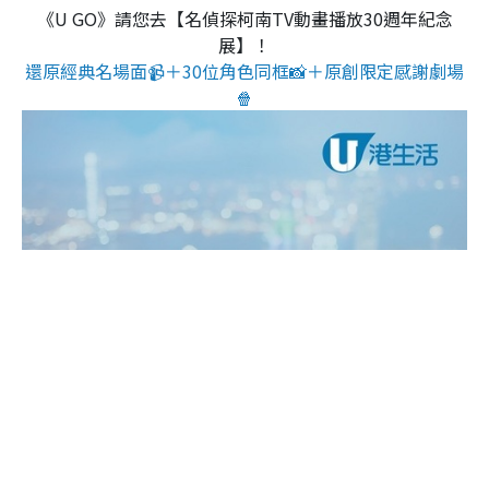
《U GO》請您去【名偵探柯南TV動畫播放30週年紀念
展】！
還原經典名場面📹＋30位角色同框📸＋原創限定感謝劇場
🍿