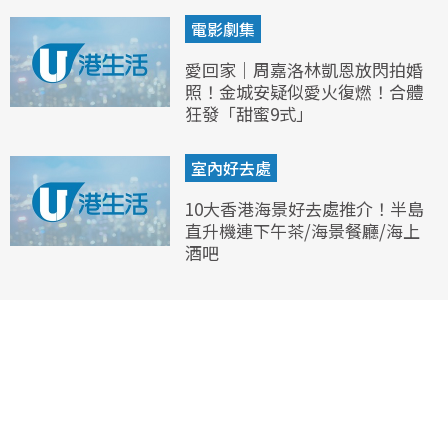
電影劇集
愛回家｜周嘉洛林凱恩放閃拍婚
照！金城安疑似愛火復燃！合體
狂發「甜蜜9式」
室內好去處
10大香港海景好去處推介！半島
直升機連下午茶/海景餐廳/海上
酒吧