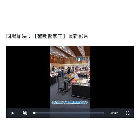
同場加映：【著數慳家王】最新影片
R
-
0:32
L
P
U
F
o
l
n
u
a
a
m
l
e
d
y
u
l
e
t
s
d
e
c
m
:
r
1
e
0
e