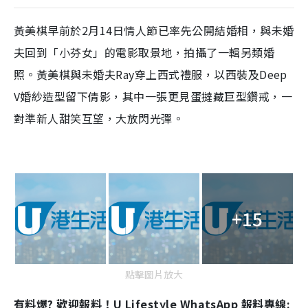
y
黃美棋早前於2月14日情人節已率先公開結婚相，與未婚
夫回到「小芬女」的電影取景地，拍攝了一輯另類婚
V
照。黃美棋與未婚夫Ray穿上西式禮服，以西裝及Deep
i
V婚紗造型留下倩影，其中一張更見蛋撻藏巨型鑽戒，一
d
對準新人甜笑互望，大放閃光彈。
e
o
+15
點擊圖片放大
有料爆? 歡迎報料！U Lifestyle WhatsApp 報料專線: