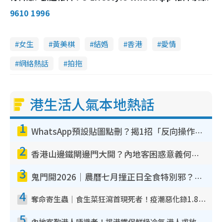
9610 1996
女生
黃美棋
結婚
香港
愛情
網絡熱話
拍拖
港生活人氣本地熱話
1
WhatsApp預設貼圖點刪？揭1招「反向操作」還原簡潔介面 附3步實測教學
2
香港山邊鐵閘邊門大開？內地客困惑意義何在！網民神回覆：呢種叫法理性防禦
3
鬼門開2026｜農曆七月撞正日全食特別邪？專家警告切忌做一事！揭4大禁忌+2招保平安
4
奪命寄生蟲｜食生菜狂瀉首現死者！疫潮惡化錄1.8萬宗病例 揭洗菜3大謬誤
5