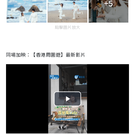
+5
點擊圖片放大
同場加映：【香港周圍遊】最新影片
P
l
a