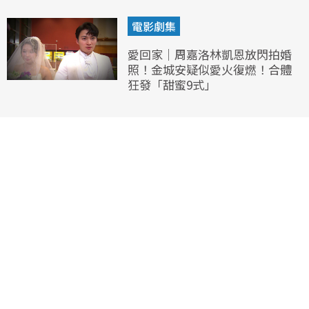
電影劇集
愛回家｜周嘉洛林凱恩放閃拍婚
照！金城安疑似愛火復燃！合體
狂發「甜蜜9式」