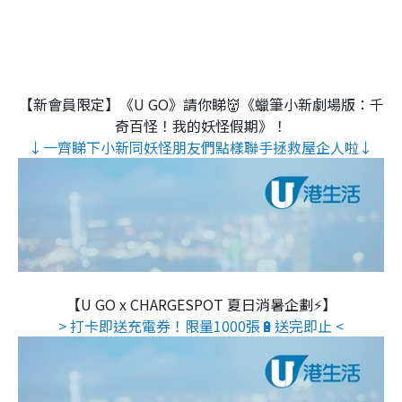
【新會員限定】《U GO》請你睇👹《蠟筆小新劇場版：千
奇百怪！我的妖怪假期》！
↓一齊睇下小新同妖怪朋友們點樣聯手拯救屋企人啦↓
【U GO x CHARGESPOT 夏日消暑企劃⚡】
> 打卡即送充電券！限量1000張🔋送完即止 <