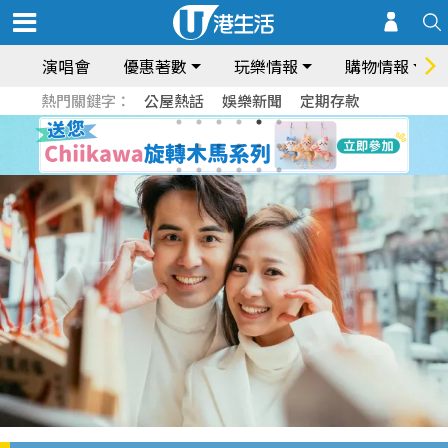
演唱會
優惠著數
玩樂情報
購物情報
熱門關鍵字：
公屋熱話
娛樂新聞
定期存款