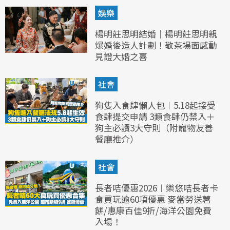
娛樂
楊明莊思明結婚｜楊明莊思明親
爆婚後造人計劃！敬茶場面感動
見證大婚之喜
社會
狗隻入食肆懶人包︱5.18起接受
食肆提交申請 3類食肆仍禁入＋
狗主必讀3大守則（附寵物友善
餐廳推介）
社會
長者咭優惠2026︱樂悠咭長者卡
食買玩逾60項優惠 麥當勞送薯
餅/惠康百佳9折/海洋公園免費
入場！