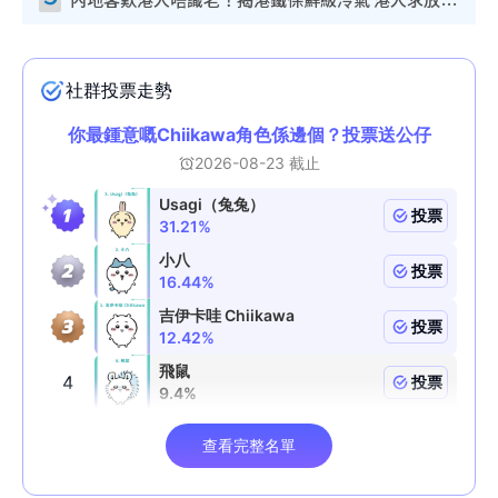
內地客歎港人唔識老！揭港鐵保鮮級冷氣 港人求放過：咪投訴