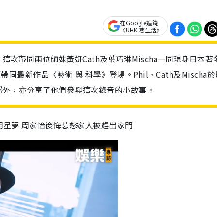
在Google追蹤
《UHK 港生活》
，這次帶同兩位師妹黃妍Cath及葉巧琳Mischa一同現身日本著
更帶同最新作品〈藝術 與 科學》登場。Phil、Cath及Mischa
首播外，亦分享了他們參與這次錄音的小故事。
明星夢 周家怡後悔惹怒家人被趕出家門