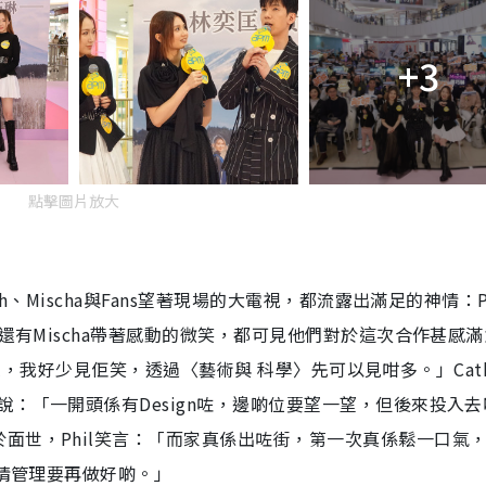
+3
點擊圖片放大
、Mischa與Fans望著現場的大電視，都流露出滿足的神情：Ph
，還有Mischa帶著感動的微笑，都可見他們對於這次合作甚感
Cool，我好少見佢笑，透過〈藝術與 科學〉先可以見咁多。」Cat
：「一開頭係有Design咗，邊啲位要望一望，但後來投入去
面世，Phil笑言：「而家真係出咗街，第一次真係鬆一口氣，
表情管理要再做好啲。」