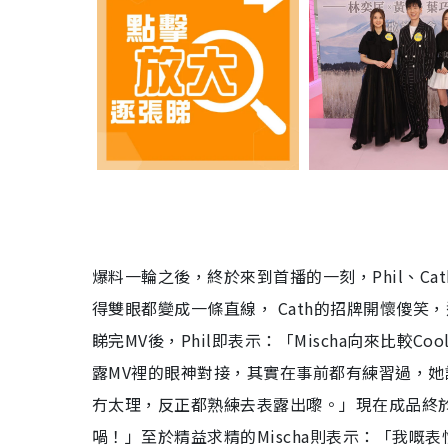
爆料一輪之後，終於來到首播的一刻，Phil、Cath
得雙眼都變成一條直線， Cath的招牌開懷傻笑
睇完MV後，Phil即表示：「Mischa向來比較
露MV裡的眼神對接，其實在事前都有練習過，她說
冇太理，反正都熟練去表露出嚟。」現在成品終於
喎！」至於精益求精的Mischa則表示：「我嘅