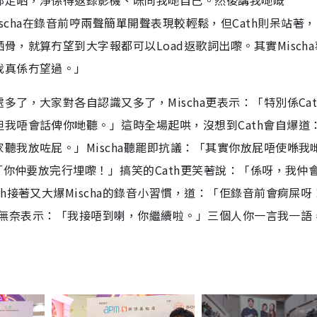
部走晒，淨係得返錄影機、咪同我哋自己。然後講我哋嘅
。」Mischa在錄音前哼兩聲簡單開聲表現較輕鬆，但Cath則呆站著
，就算冇望到大字報都可以Load返歌詞出嚟。其實Mischa
我真係冇望過。」
了，大家對各自認識又多了，Mischa更表示：「特別係Cat
我唔會話俾你哋聽。」這時全場起哄，沒想到Cath會自爆道
聽我放咗屁。」Mischa聽罷即抗議：「其實你放屁唔使喺我
「你仲要放完行埋嚟！」搞笑的Cath更笑著說：「係呀，我仲
h接著又大爆Mischa的錄音小習慣，道：「佢錄音前會痾屎呀
說，也無奈表示：「我接唔到喇，你繼續啦。」三個人你一言我一語