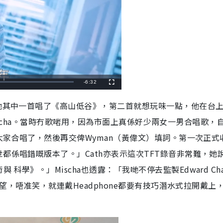
R
-
6:32
F
u
l
e
l
以他其中一首唱了《高山低谷》，第二首就想玩味一點，他在台
s
c
m
r
h同Mischa。當時冇歌啱用，因為市面上真係好少兩女一男合唱歌，
e
e
a
n
啱大家合唱了，然後再交俾Wyman（黃偉文）填詞。第一次正式
i
都係唱錯嘅版本了。」Cath亦表示這次TFT錄音非常難，她
n
學》。」Mischa也透露：「我哋不停去監製Edward Ch
i
慣對望，唔准笑，就連戴Headphone都要有技巧潛水式拉開戴上
n
g
T