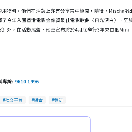
用物料，他們在活動上亦有分享當中趣聞，隨後，Mischa唱
則演繹了今年入圍香港電影金像獎最佳電影歌曲〈日光漂白〉，至
谷》外，在活動尾聲，他更宣布將於4月底舉行3年來首個Mini
報料專線:
9610 1996
社交平台
組合
黃妍