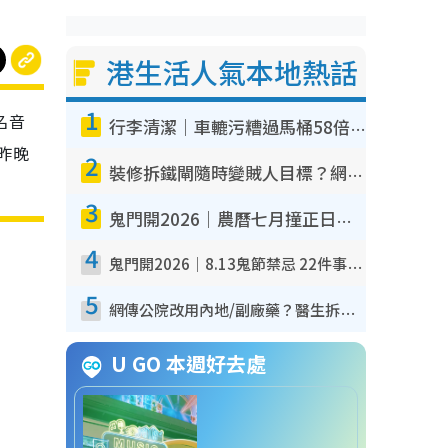
港生活人氣本地熱話
1
名音
行李清潔｜車轆污糟過馬桶58倍！專家警告忌用酒精抹 教1招免污手除菌
於昨晚
2
裝修拆鐵閘隨時變賊人目標？網民揭2大關鍵用途：裝新式等於白裝？附新舊鐵閘分別
3
鬼門開2026｜農曆七月撞正日全食特別邪？專家警告切忌做一事！揭4大禁忌+2招保平安
4
鬼門開2026｜8.13鬼節禁忌 22件事唔做得！燒肉、刺身要少食？半夜勿吹口哨/打呢個電話
5
網傳公院改用內地/副廠藥？醫生拆解正副廠分別 揭4類人換藥隨時出事
U GO 本週好去處