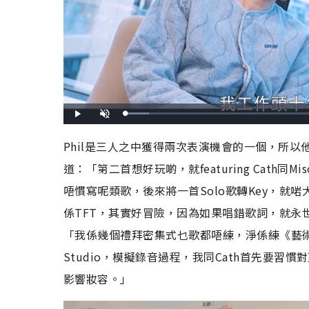
L
P
U
o
l
n
a
a
m
d
y
u
Phil是三人之中獲得兩次表演機會的一個，所
e
t
d
e
:
道：「第二首想好玩啲，就featuring Cat
8
.
2
7
唔慣寫呢類歌，後來將一首Solo歌轉Key，就
%
係TFT，其實好冒險，因為如果唱錯歌詞，就永世
「我係幾個禮拜密集式乜歌都唔練，淨係練《藝術與 科
Studio，模擬錄音過程，我同Cath首先要習
影響妝容。」