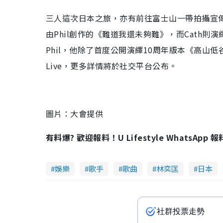
三人這次日本之旅，亦有前往富士山一帶拍攝宣傳
由Phil創作的《難道我還未夠難》，而Cath
Phil，他除了首度公開演繹10周年版本《高山低
Live，更多詳情將於社交平台公布。
圖片：大會提供
有料爆? 歡迎報料！U Lifestyle WhatsApp 
娛樂
歌手
歌曲
林奕匡
日本