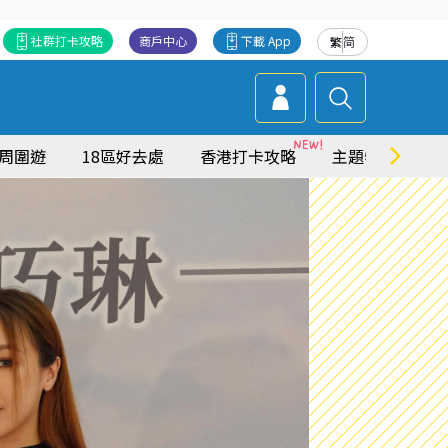
社群打卡攻略
商戶中心
下載 App
繁
简
周圍遊
18區好去處
香港打卡攻略
主題特集