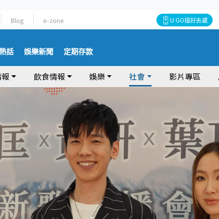
Blog
e-zone
U GO搵好去處
熱話
娛樂新聞
定期存款
情報
飲食情報
娛樂
社會
影片專區