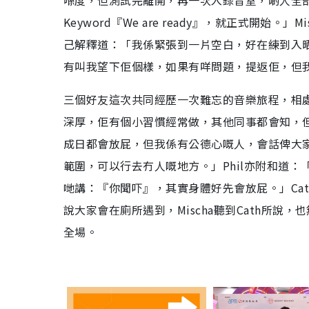
喺度，但測試完離開，再一次入錄音室，啲人全
Keyword『We are ready』，就正式開始
己解釋道：「我係緊張到一片空白，好在練到入晒骨
有叫我望下佢個樣，如果有咩問題，提返佢，但
三個好友這次共同經歷一次難忘的音樂旅程，相處多
深厚，佢有個小習慣經常做，其他同事都會知，但
成日都會放屁，但我係有公德心嘅人，會話俾大家
範圍，可以行去冇人嘅地方。」Phil亦附和道：
哋講：『你聞吓』，其實身體好先會放屁。」Cat
說大家會在廁所遇到，Mischa聽到Cath所
全場。