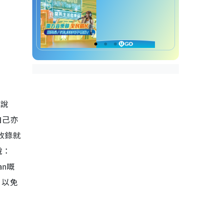
上說
自己亦
收錄就
說：
an嘅
，以免