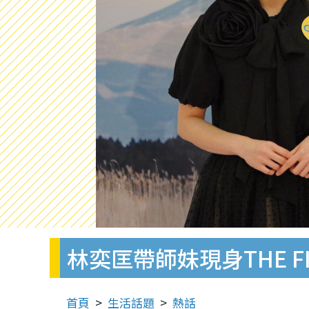
林奕匡帶師妹現身THE FI
首頁
生活話題
熱話