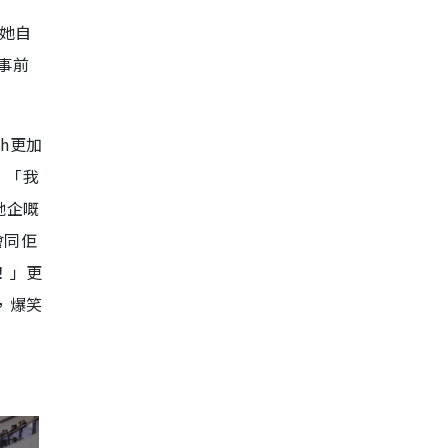
，她自
事前
h更加
：「我
哋企嘅
會同佢
！」更
，爆笑