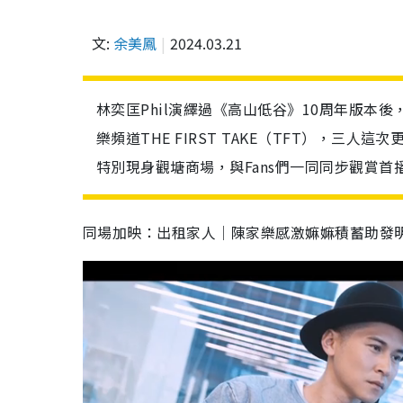
文:
余美鳳
2024.03.21
林奕匡Phil演繹過《高山低谷》10周年版本後
樂頻道THE FIRST TAKE（TFT），三人這次
特別現身觀塘商場，與Fans們一同同步觀賞
同場加映：
出租家人│陳家樂感激嫲嫲積蓄助發