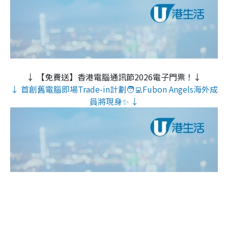
↓ 【免費送】香港電腦通訊節2026電子門票！↓
↓ 首創舊電腦即場Trade-in計劃🧑‍💻Fubon Angels海外成
員將現身✨ ↓