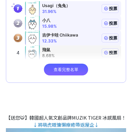
【送您🐯】韓國超人氣文創品牌MUZIK TIGER 冰感風扇！
↓將萌虎嘅慵懶療癒帶返屋企↓