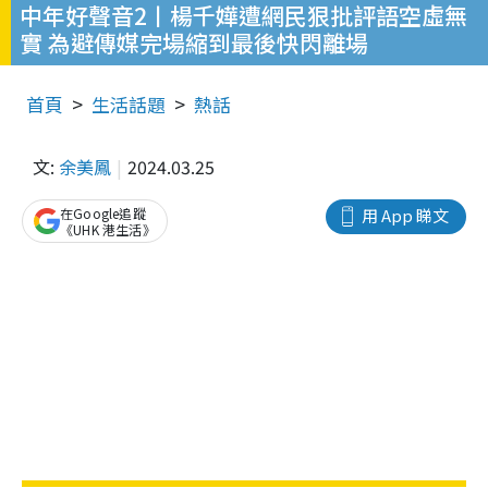
中年好聲音2丨楊千嬅遭網民狠批評語空虛無
實 為避傳媒完場縮到最後快閃離場
首頁
生活話題
熱話
文:
余美鳳
2024.03.25
在Google追蹤
用 App 睇文
《UHK 港生活》