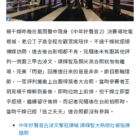
楊千嬅昨晚在風雨聲中現身《中年好聲音2》決賽場地電
視城，老公丁子高全程在觀眾席陪伴，不過千嬅就拒絕
傳媒訪問，連去後台影相都不肯，完騷後未有跟其他評
判一齊跟三甲古淖文、譚輝智及顏米羔合照就匆匆離
場，完美「閃避」回應連日來的是是非非。節目壓軸環
節，一眾評判獲邀上台跟得獎者大合照，當時參賽者王
玥見楊千嬅躲到最後，即時拉她上前排，但千嬅立即耍
手拒絕，繼續留守後排，而記者完騷後在台前拍照時，
當時千嬅已經「逃之夭夭」連合照都沒有參與。
中年好聲音古淖文奪冠爆喊 譚輝智大熱倒灶被指揀
錯歌