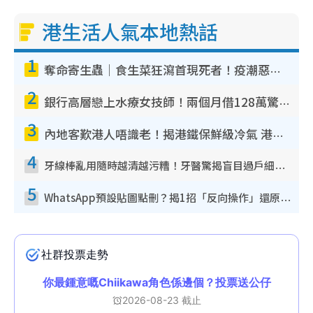
港生活人氣本地熱話
1
奪命寄生蟲｜食生菜狂瀉首現死者！疫潮惡化錄1.8萬宗病例 揭洗菜3大謬誤
2
銀行高層戀上水療女技師！兩個月借128萬驚覺「沉船」沉落火海 揭背後疑似邪教操控賣淫
3
內地客歎港人唔識老！揭港鐵保鮮級冷氣 港人求放過：咪投訴
4
牙線棒亂用隨時越清越污糟！牙醫驚揭盲目過戶細菌恐致蛀牙：呢種先係日常真保養
5
WhatsApp預設貼圖點刪？揭1招「反向操作」還原簡潔介面 附3步實測教學