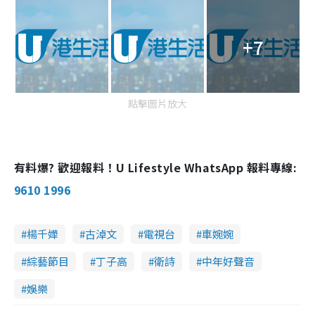
+7
點擊圖片放大
有料爆? 歡迎報料！U Lifestyle WhatsApp 報料專線:
9610 1996
楊千嬅
古淖文
電視台
車婉婉
綜藝節目
丁子高
衛詩
中年好聲音
娛樂