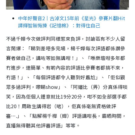
中年好聲音2丨古淖文15年前《星光》參賽片翻Hit
譚輝智無悔揀《記憶棉》：對得住自己
不過千嬅今次做評判同樣惹來負評，討論區有不少人留
言鬧爆：「睇到差唔多完場，楊千嬅每次評語都係讚參
賽者做自己，講咗等如無講咁！」、「喺樂壇咁多年都
冇進步，連簡單、有啲內容的評語比參賽者都搞不來，
冇語！」、「每個評語都令人聽到好尷尬」、「佢似觀
眾多過評判，嚟睇show」、「阿嬸比（畀）分真係得啖
笑，因為佢個人鍾意就比19分20分，咁不如全部選手都
比20！周啟生講得岩（啱），佢真係毫無資格做評
審….」、「點解楊千樺（嬅）評語講咁長，霸晒時間，
直播無得聽其他評審評語」等等。