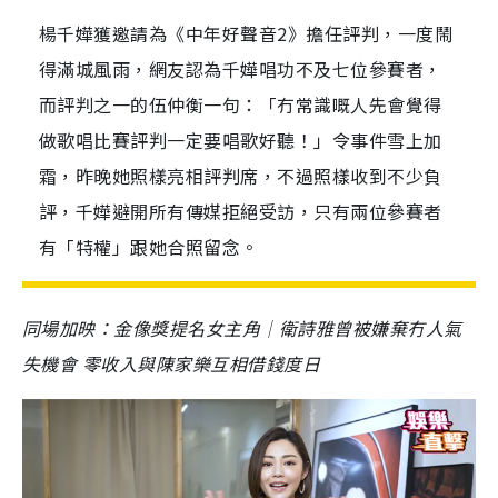
楊千嬅獲邀請為《中年好聲音2》擔任評判，一度鬧
得滿城風雨，網友認為千嬅唱功不及七位參賽者，
而評判之一的伍仲衡一句：「冇常識嘅人先會覺得
做歌唱比賽評判一定要唱歌好聽！」令事件雪上加
霜，昨晚她照樣亮相評判席，不過照樣收到不少負
評，千嬅避開所有傳媒拒絕受訪，只有兩位參賽者
有「特權」跟她合照留念。
同場加映：金像獎提名女主角│衛詩雅曾被嫌棄冇人氣
失機會 零收入與陳家樂互相借錢度日