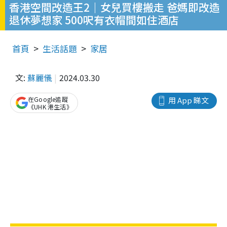
香港空間改造王2｜女兒買樓搬走 爸媽即改造
退休夢想家 500呎有衣帽間如住酒店
首頁
生活話題
家居
文:
蘇麗儀
2024.03.30
在Google追蹤
用 App 睇文
《UHK 港生活》