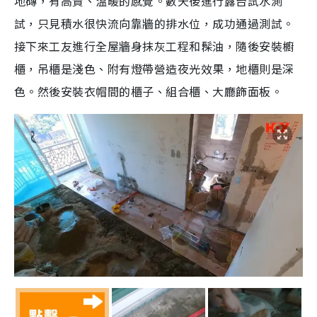
地磚，有高貴、溫暖的感覺。數天後進行露台試水測
試，只見積水很快流向靠牆的排水位，成功通過測試。
接下來工友進行全屋牆身抹灰工程和髹油，隨後安裝櫥
櫃，吊櫃是淺色、附有燈帶營造夜光效果，地櫃則是深
色。然後安裝衣帽間的櫃子、組合櫃、大廳飾面板。