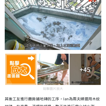
+45
點擊圖片放大
其後工友進行廳房鋪地磚的工序，Ian為兩夫婦選用木紋