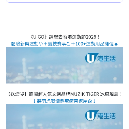
《U GO》請您去香港運動節2026！
體驗新興運動💦＋競技賽事💪＋100+運動用品攤位🔥
【送您🐯】韓國超人氣文創品牌MUZIK TIGER 冰感風扇！
↓將萌虎嘅慵懶療癒帶返屋企↓