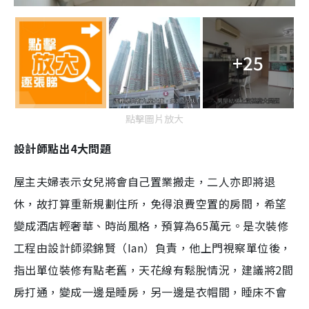
+25
點擊圖片放大
設計師點出4大問題
屋主夫婦表示女兒將會自己置業搬走，二人亦即將退
休，故打算重新規劃住所，免得浪費空置的房間，希望
變成酒店輕奢華、時尚風格，預算為65萬元。是次裝修
工程由設計師梁錦賢（Ian）負責，他上門視察單位後，
指出單位裝修有點老舊，天花線有鬆脫情況，建議將2間
房打通，變成一邊是睡房，另一邊是衣帽間，睡床不會