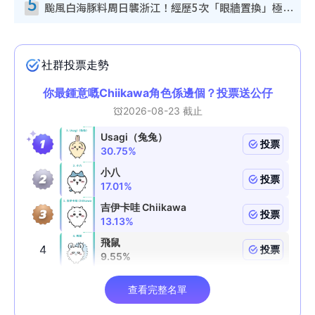
5
颱風白海豚料周日襲浙江！經歷5次「眼牆置換」極罕見 成登陸內地最長途颱風