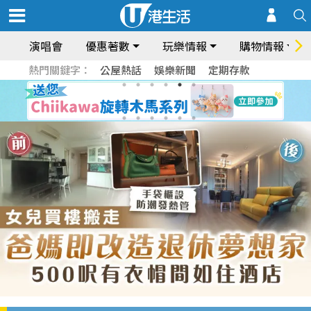
演唱會
優惠著數
玩樂情報
購物情報
熱門關鍵字：
公屋熱話
娛樂新聞
定期存款