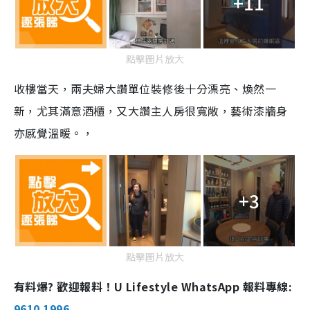
+11
點擊圖片放大
收樓當天，兩夫婦大讚單位裝修後十分漂亮、煥然一
新，尤其滿意酒櫃，又大讚主人房很寬敞，藝術漆牆身
亦感覺溫暖。，
+3
點擊圖片放大
有料爆? 歡迎報料！U Lifestyle WhatsApp 報料專線:
9610 1996