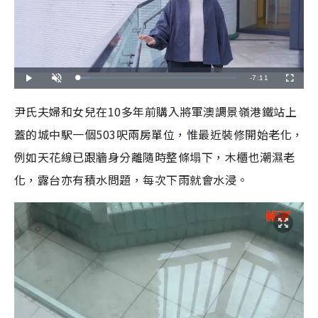
R
-
7:11
L
P
U
F
o
l
n
u
a
a
m
l
e
d
y
u
l
尹氏夫婦和女兒在10多年前購入將軍澳調景嶺港鐵站上
e
t
s
d
e
c
m
:
r
蓋的城中駅一個503呎兩房單位，惟最近裝修開始老化，
7
e
.
e
a
5
n
2
例如天花線已跟牆身分離隨時整條塌下，木櫃也潮濕老
%
i
化，露台亦有積水問題，每次下雨就會水浸。
n
i
n
g
T
i
m