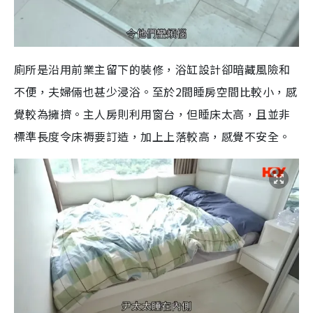
e
廁所是沿用前業主留下的裝修，浴缸設計卻暗藏風險和
不便，夫婦倆也甚少浸浴。至於2間睡房空間比較小，感
覺較為擁擠。主人房則利用窗台，但睡床太高，且並非
標準長度令床褥要訂造，加上上落較高，感覺不安全。