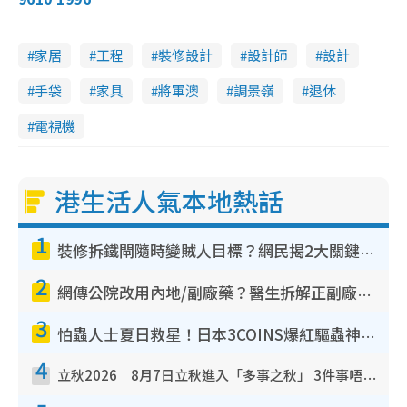
家居
工程
裝修設計
設計師
設計
手袋
家具
將軍澳
調景嶺
退休
電視機
港生活人氣本地熱話
1
裝修拆鐵閘隨時變賊人目標？網民揭2大關鍵用途：裝新式等於白裝？附新舊鐵閘分別
2
網傳公院改用內地/副廠藥？醫生拆解正副廠分別 揭4類人換藥隨時出事
3
怕蟲人士夏日救星！日本3COINS爆紅驅蟲神器$45起 1招「全程免觸碰」輕鬆搞定小強
4
立秋2026｜8月7日立秋進入「多事之秋」 3件事唔做得！專家教6招開運 清枱頭／銀包納氣接好運