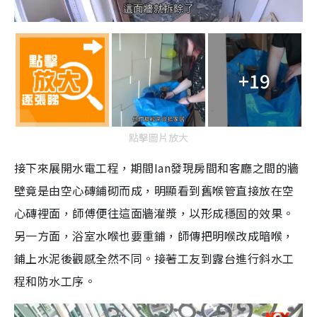
+19
點擊圖片放大
接下來展開水電工程，期間Ian發現房間和客廳之間的牆
壁竟是由空心磚鋪砌而成，明顯看到舊喉管直接放在空
心磚裡面，師傅便往這面牆灌漿，以形成穩固的效果。
另一方面，浴室水喉也要重鋪，師傳把明喉改成暗喉，
鋪上水泥後觀感全然不同。接著工友到露台進行斜水工
程和防水工序。