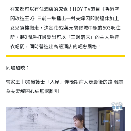
在家都可以有住酒店的感覺！HOY TV節目《香港空
間改造王2》日前一集播出一對夫婦因即將退休加上
女兒買樓搬走，決定花62萬元裝修城中駅的503呎住
所，將2間房打通變出可以「三邊落床」的主人房連
衣帽間，同時營造出高級酒店的輕奢風格。
同場加映：
管家王｜80後護士「入屋」伴晚期病人走最後的路 難忘
為夫妻解開心結無憾離別