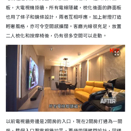
板，大電視機掛牆，所有電線隱藏，梳化後面的飾面板
也用了條子和鏡條設計，兩者互相呼應，加上射燈打造
輕奢風格，亦可令空間感擴闊。客廳光線很充足，放置
二人梳化和按摩椅後，仍有很多空間可以走動。
以前電視牆旁邊是2間房的入口，現在2間房打通為一間
房，整個入口跟電視牆拉平，再使用隱藏門設計，同樣