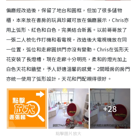
偏廳經改造後，保留了地台和圓框，但加了很多儲物
櫃，本來放在書房的玩具珍藏可放在偏廳展示，Chris亦
用上弧形、紅色和白色，完美結合新舊。以前哥哥放了
一張二人梳化作打機和看電視，改造後大電視機放在同
一位置，弧位和走廊圓拱門亦沒有變動。Chris在弧形天
花安裝了長燈槽，現在走廊十分明亮，柔和的燈光加上
白色天花和牆壁，予人舒適溫馨的感覺。2間睡房的房門
亦統一使用了弧形設計，天花和門配襯得很好。
+28
點擊圖片放大