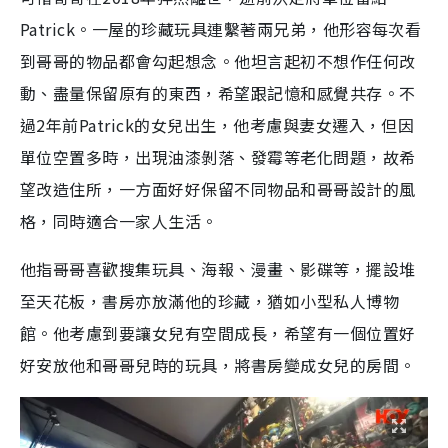
Patrick。一屋的珍藏玩具連繫著兩兄弟，他形容每次看
i
到哥哥的物品都會勾起想念。他坦言起初不想作任何改
m
e
動、盡量保留原有的東西，希望跟記憶和感覺共存。不
過2年前Patrick的女兒出生，他考慮與妻女遷入，但因
單位空置多時，出現油漆剝落、發霉等老化問題，故希
望改造住所，一方面好好保留不同物品和哥哥設計的風
格，同時適合一家人生活。
他指哥哥喜歡搜集玩具、海報、漫畫、影碟等，擺設堆
至天花板，書房亦放滿他的珍藏，猶如小型私人博物
館。他考慮到要讓女兒有空間成長，希望有一個位置好
好安放他和哥哥兒時的玩具，將書房變成女兒的房間。