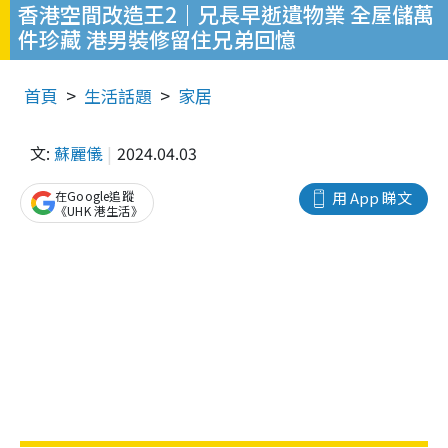
香港空間改造王2｜兄長早逝遺物業 全屋儲萬
件珍藏 港男裝修留住兄弟回憶
首頁
生活話題
家居
文:
蘇麗儀
2024.04.03
在Google追蹤
用 App 睇文
《UHK 港生活》