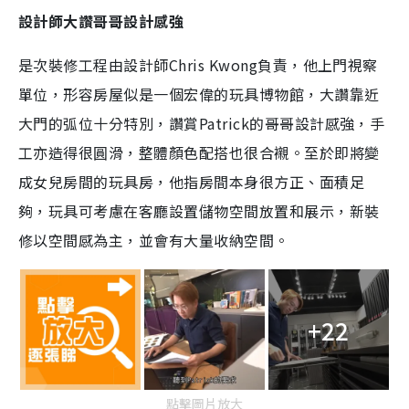
設計師大讚哥哥設計感強
是次裝修工程由設計師Chris Kwong負責，他上門視察
單位，形容房屋似是一個宏偉的玩具博物館，大讚靠近
大門的弧位十分特別，讚賞Patrick的哥哥設計感強，手
工亦造得很圓滑，整體顏色配搭也很合襯。至於即將變
成女兒房間的玩具房，他指房間本身很方正、面積足
夠，玩具可考慮在客廳設置儲物空間放置和展示，新裝
修以空間感為主，並會有大量收納空間。
+22
點擊圖片放大