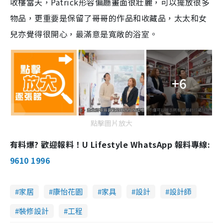
收樓當天，Patrick形容偏廳畫面很壯麗，可以擺放很多
物品，更重要是保留了哥哥的作品和收藏品，太太和女
兒亦覺得很開心，最滿意是寬敞的浴室。
+6
點擊圖片放大
有料爆? 歡迎報料！U Lifestyle WhatsApp 報料專線:
9610 1996
家居
康怡花園
家具
設計
設計師
裝修設計
工程