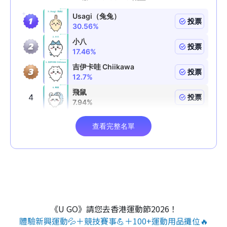
《U GO》請您去香港運動節2026！
體驗新興運動💦＋競技賽事💪＋100+運動用品攤位🔥