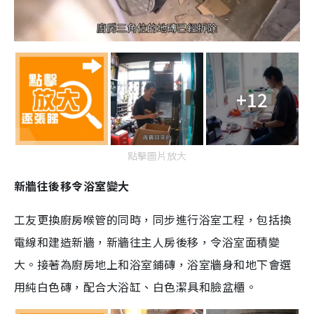
+12
點擊圖片放大
新牆往後移令浴室變大
工友更換廚房喉管的同時，同步進行浴室工程，包括換
電線和建造新牆，新牆往主人房後移，令浴室面積變
大。接著為廚房地上和浴室鋪磚，浴室牆身和地下會選
用純白色磚，配合大浴缸、白色潔具和臉盆櫃。