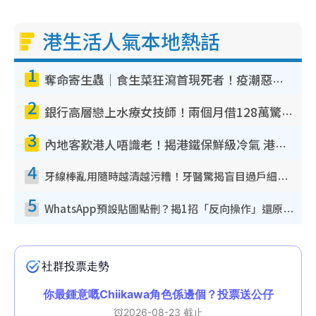
港生活人氣本地熱話
1
奪命寄生蟲｜食生菜狂瀉首現死者！疫潮惡化錄1.8萬宗病例 揭洗菜3大謬誤
2
銀行高層戀上水療女技師！兩個月借128萬驚覺「沉船」沉落火海 揭背後疑似邪教操控賣淫
3
內地客歎港人唔識老！揭港鐵保鮮級冷氣 港人求放過：咪投訴
4
牙線棒亂用隨時越清越污糟！牙醫驚揭盲目過戶細菌恐致蛀牙：呢種先係日常真保養
5
WhatsApp預設貼圖點刪？揭1招「反向操作」還原簡潔介面 附3步實測教學