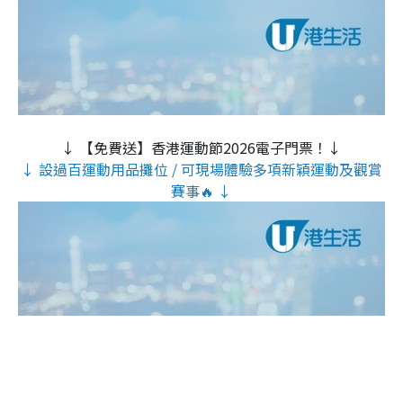
↓ 【免費送】香港運動節2026電子門票！↓
↓ 設過百運動用品攤位 / 可現場體驗多項新穎運動及觀賞
賽事🔥 ↓