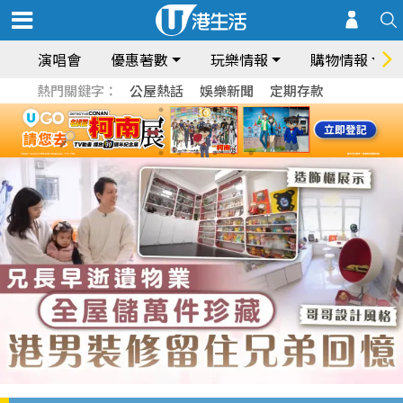
演唱會
優惠著數
玩樂情報
購物情報
熱門關鍵字：
公屋熱話
娛樂新聞
定期存款