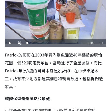
R
-
5:05
L
P
U
F
o
l
n
u
a
a
m
l
e
d
y
u
l
Patrick的哥哥在2003年買入鰂魚涌近40年樓齡的康怡
e
t
s
d
e
c
m
:
r
花園一個522呎兩房單位，當時進行了全屋裝修，而比
3
e
.
e
a
5
n
4
Patrick年長3歲的哥哥本身是設計師，在中學學過木
%
i
工，故有不少地方都是其構思和親自改造，包括拆門造
n
家具。
i
n
裝修保留哥哥風格和珍藏
g
可惜哥哥在2018年猝然離世，逝前決定將單位留給
T