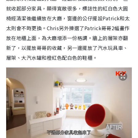
就收起部分家具，顯得寬敝很多，標誌性的紅白色大圓
椅經清潔後繼續放在大廳，窗邊的公仔擺設Patrick和太
太則會不時更換。Chris另外揀選了Patrick哥哥2幅畫作
放在地櫃上面，為大廳增添一份格調。牆上的層架亦翻
新了，以擺放哥哥的收藏，另一邊擺放了汽水玩具車、
層架、大汽水罐和橙紅色配白色的鞋櫃。