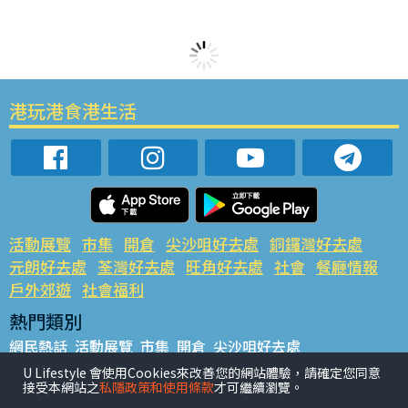
港玩港食港生活
活動展覽
市集
開倉
尖沙咀好去處
銅鑼灣好去處
元朗好去處
荃灣好去處
旺角好去處
社會
餐廳情報
戶外郊遊
社會福利
熱門類別
網民熱話
活動展覽
市集
開倉
尖沙咀好去處
銅鑼灣好去處
元朗好去處
荃灣好去處
旺角好去處
社會
U Lifestyle 會使用Cookies來改善您的網站體驗，請確定您同意
接受本網站之
私隱政策和使用條款
才可繼續瀏覽。
餐廳情報
戶外郊遊