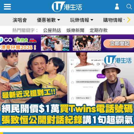
演唱會
優惠著數
玩樂情報
購物情報
熱門關鍵字：
公屋熱話
娛樂新聞
定期存款