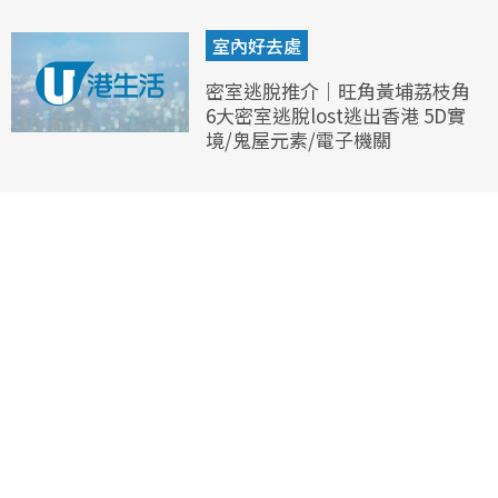
室內好去處
密室逃脫推介｜旺角黃埔荔枝角
6大密室逃脫lost逃出香港 5D實
境/鬼屋元素/電子機關