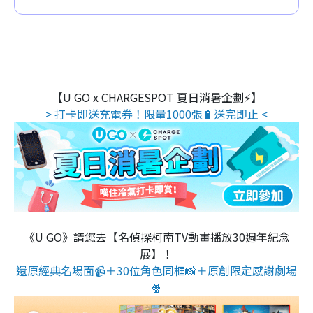
【U GO x CHARGESPOT 夏日消暑企劃⚡】
> 打卡即送充電券！限量1000張🔋送完即止 <
《U GO》請您去【名偵探柯南TV動畫播放30週年紀念
展】！
還原經典名場面📹＋30位角色同框📸＋原創限定感謝劇場
🍿