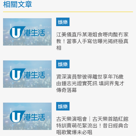
相關文章
娛樂
江美儀直斥某港姐食嘢肉酸冇家
教！當事人手寫信曝光揭終極真
相
娛樂
資深演員黎彼得離世享年76歲
由鍾志光證實死訊 填詞界鬼才
傳奇落幕
娛樂
古天樂演唱會｜古天樂首踏紅館
特訓賣萌花絮流出！昔日經典合
唱歌驚爆未必唱