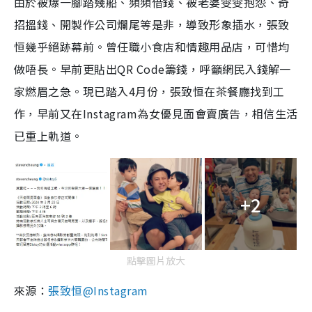
由於被爆一腳踏幾船、頻頻借錢、被老婆雯雯抱怨、奇
招搵錢、開製作公司爛尾等是非，導致形象插水，張致
恒幾乎絕跡幕前。曾任職小食店和情趣用品店，可惜均
做唔長。早前更貼出QR Code籌錢，呼籲網民入錢解一
家燃眉之急。現已踏入4月份，張致恒在茶餐廳找到工
作，早前又在Instagram為女優見面會賣廣告，相信生活
已重上軌道。
+2
點擊圖片放大
來源：
張致恒@Instagram