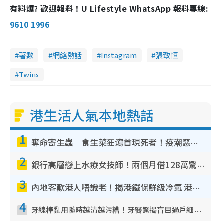
有料爆? 歡迎報料！U Lifestyle WhatsApp 報料專線:
9610 1996
著數
網絡熱話
Instagram
張致恒
Twins
港生活人氣本地熱話
1
奪命寄生蟲｜食生菜狂瀉首現死者！疫潮惡化錄1.8萬宗病例 揭洗菜3大謬誤
2
銀行高層戀上水療女技師！兩個月借128萬驚覺「沉船」沉落火海 揭背後疑似邪教操控賣淫
3
內地客歎港人唔識老！揭港鐵保鮮級冷氣 港人求放過：咪投訴
4
牙線棒亂用隨時越清越污糟！牙醫驚揭盲目過戶細菌恐致蛀牙：呢種先係日常真保養