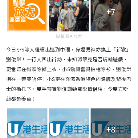
+7
點擊圖片放大
今日小S等人繼續出巡到中環，身邊男神亦換上「新歡」
劉俊謙！一行人四出街訪，未知派翠克是否玩輸遊戲，
更當眾在街頭除掉上衣，小S勁興奮幫拍檔除衫，劉俊謙
則在一旁笑唔停！小S更在充滿香港特色的路牌及背後巴
士的襯托下，雙手箍實劉俊謙頸部影情侶相，令雙方粉
絲都超羨慕！
+8