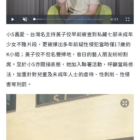
R
-
4:33
L
P
U
F
o
l
n
u
a
a
m
l
e
d
y
u
l
小S舊愛、台灣名主持黃子佼早前被查到私藏七部未成年
e
t
s
d
e
c
m
:
r
少女不雅片段，更被爆出多年前疑性侵犯當時僅17歲的
1
e
1
e
a
.
n
8
K小姐；黃子佼不但名譽掃地，昔日的藝人朋友紛紛割
7
i
%
席。至於小S亦間接表態，她加入聯署活動，呼籲當局修
n
法，加重針對兒童及未成年人士的虐待、性剝削、性侵
i
害等刑罰。
n
g
T
i
m
e