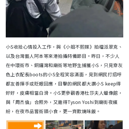
小S收拾心情投入工作，與《小姐不熙娣》拍檔派翠克、
以及台灣藝人阿本等來港拍攝特備節目。昨日，不少人
在中環街市、銅鑼灣和廟街等地野生捕獲小S，只見穿灰
色上衣配長boots的小S全程笑容滿面，見到網民打招呼
都友善揮手或貶眼回應，目擊的網民都大讚小S keep得
好好，皮膚相當白滑。小S更參觀香港杜莎夫人蠟像館，
與「周杰倫」合照外，又邀得Tyson Yoshi到廟街夜繽
紛，在夜市品嘗街頭小食，更一齊歎燒味飯。