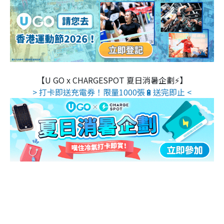
【U GO x CHARGESPOT 夏日消暑企劃⚡】
> 打卡即送充電券！限量1000張🔋送完即止 <