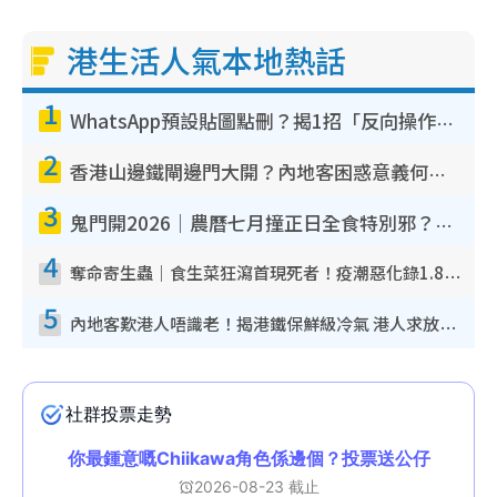
港生活人氣本地熱話
1
WhatsApp預設貼圖點刪？揭1招「反向操作」還原簡潔介面 附3步實測教學
2
香港山邊鐵閘邊門大開？內地客困惑意義何在！網民神回覆：呢種叫法理性防禦
3
鬼門開2026｜農曆七月撞正日全食特別邪？專家警告切忌做一事！揭4大禁忌+2招保平安
4
奪命寄生蟲｜食生菜狂瀉首現死者！疫潮惡化錄1.8萬宗病例 揭洗菜3大謬誤
5
內地客歎港人唔識老！揭港鐵保鮮級冷氣 港人求放過：咪投訴