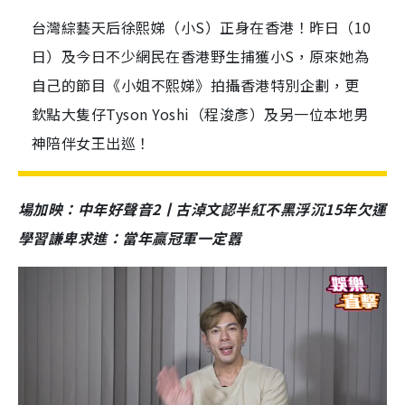
台灣綜藝天后徐熙娣（小S）正身在香港！昨日（10
日）及今日不少網民在香港野生捕獲小S，原來她為
自己的節目《小姐不熙娣》拍攝香港特別企劃，更
欽點大隻仔Tyson Yoshi（程浚彥）及另一位本地男
神陪伴女王出巡！
場加映：中年好聲音2丨古淖文認半紅不黑浮沉15年欠運
學習謙卑求進：當年贏冠軍一定囂