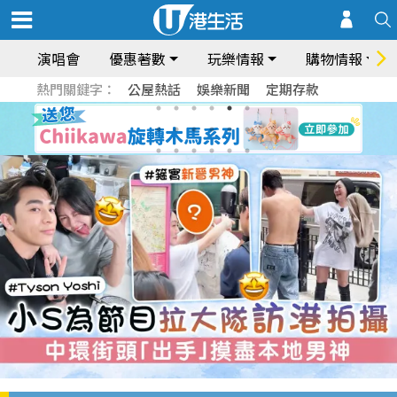
演唱會
優惠著數
玩樂情報
購物情報
熱門關鍵字：
公屋熱話
娛樂新聞
定期存款