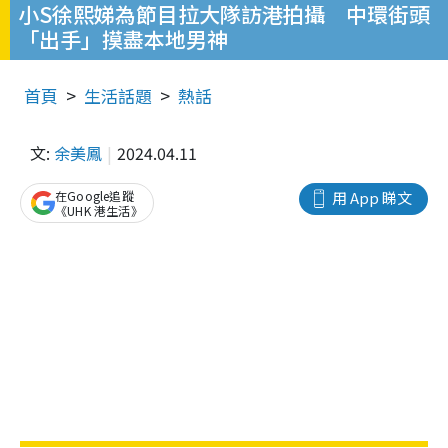
小S徐熙娣為節目拉大隊訪港拍攝 中環街頭
「出手」摸盡本地男神
首頁
生活話題
熱話
文:
余美鳳
2024.04.11
在Google追蹤
用 App 睇文
《UHK 港生活》