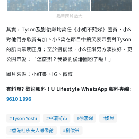
點擊圖片放大
其實，Tyson及劉俊謙均曾任《小姐不熙娣》嘉賓，小S
對他們亦欣賞有加。小S曾在節目中搞笑表示要對Tyson
的肌肉驗明正身；至於劉俊謙，小S狂讚男方演技好，更
公開示愛：「怎麼辦？我被劉俊謙圈粉了啦！」
圖片來源：小紅書、IG、微博
有料爆? 歡迎報料！U Lifestyle WhatsApp 報料專線:
9610 1996
Tyson Yoshi
中環街市
徐熙娣
娛樂
香港杜莎夫人蠟像館
劉俊謙