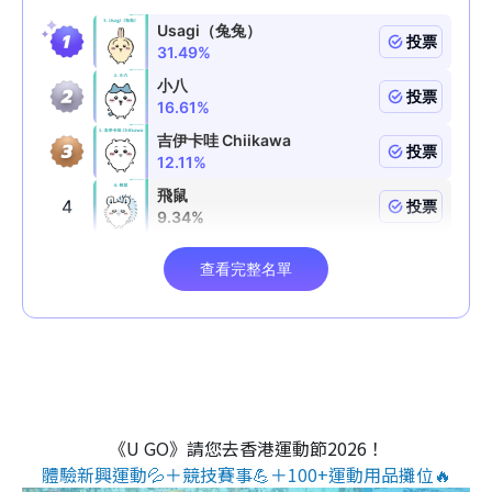
《U GO》請您去香港運動節2026！
體驗新興運動💦＋競技賽事💪＋100+運動用品攤位🔥