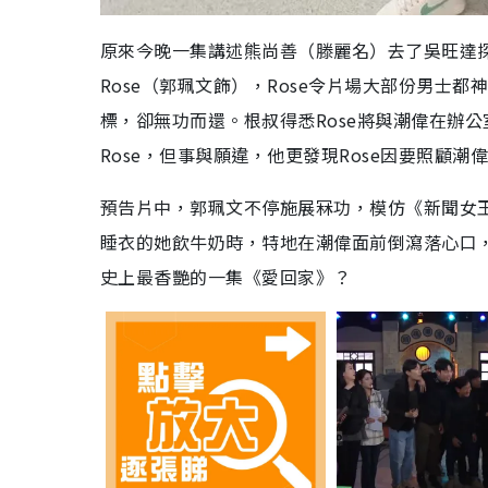
原來今晚一集講述熊尚善（滕麗名）去了吳旺達
Rose（郭珮文飾），Rose令片場大部份男士
標，卻無功而還。根叔得悉Rose將與潮偉在辦
Rose，但事與願違，他更發現Rose因要照顧
預告片中，郭珮文不停施展冧功，模仿《新聞女
睡衣的她飲牛奶時，特地在潮偉面前倒瀉落心口
史上最香艷的一集《愛回家》？