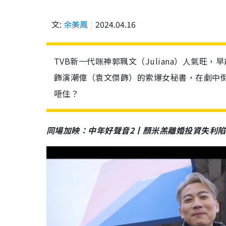
文:
余美鳳
2024.04.16
TVB新一代咪神郭珮文（Juliana）人氣
飾演潮偉（袁文傑飾）的索爆女秘書，在劇中
唔住？
同場加映：中年好聲音2丨顏米羔離婚投資失利陷