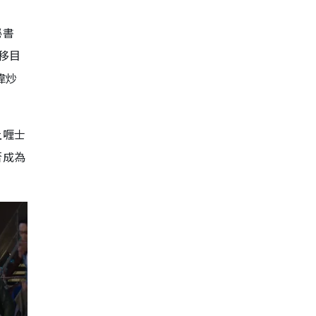
秘書
移目
偉炒
上喱士
否成為