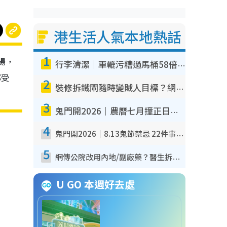
港生活人氣本地熱話
1
場，
行李清潔｜車轆污糟過馬桶58倍！專家警告忌用酒精抹 教1招免污手除菌
都受
2
裝修拆鐵閘隨時變賊人目標？網民揭2大關鍵用途：裝新式等於白裝？附新舊鐵閘分別
3
鬼門開2026｜農曆七月撞正日全食特別邪？專家警告切忌做一事！揭4大禁忌+2招保平安
4
鬼門開2026｜8.13鬼節禁忌 22件事唔做得！燒肉、刺身要少食？半夜勿吹口哨/打呢個電話
5
網傳公院改用內地/副廠藥？醫生拆解正副廠分別 揭4類人換藥隨時出事
U GO 本週好去處