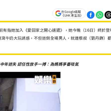
在Google追蹤
《UHK 港生活》
旺，早前有指她加入《愛回家之開心速遞》，她今晚（16日）終於登
倒瀉牛奶大玩誘惑，不但迷倒全場男人，就連根叔（劉丹飾）
中年迷失 認任性放手一搏：為媽媽爭番啖氣