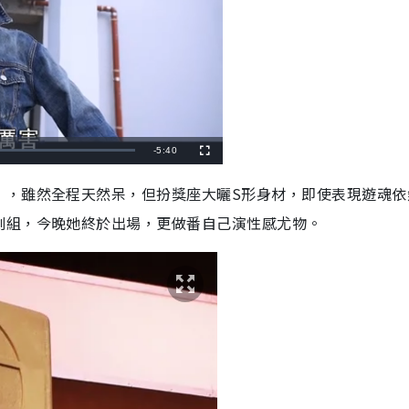
R
-
5:40
F
u
l
e
l
」，雖然全程天然呆，但扮獎座大曬S形身材，即使表現遊魂依
s
c
m
r
劇組，今晚她終於出場，更做番自己演性感尤物。
e
e
a
n
i
n
i
n
g
T