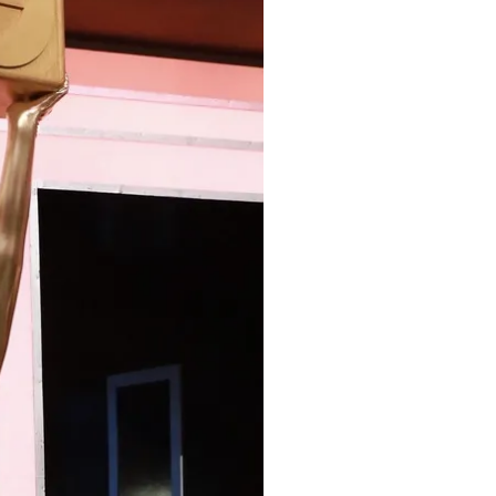
i
m
e