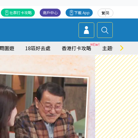
社群打卡攻略
商戶中心
下載 App
繁
简
周圍遊
18區好去處
香港打卡攻略
主題特集