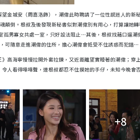
探望金城安（周嘉洛飾），潮偉此時聘請了一位性感迷人的新
都神魂顛倒。根叔及後發現新秘書似對潮偉別有用心，打算讓她轉
公室孤男寡女共處一室，只好設法阻止…其後，根叔找藉口逼潮
潮偉，可隨意走進潮偉的住所，擔心潮偉會抵受不住誘惑而犯錯…
王》高海寧慢慢拉開外套拉鍊，又近距離望實睡著的潮偉；穿
，令人看得嘩嘩聲，連根叔都忍不住摸她的手仔，未知今晚會
+8