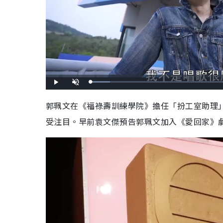
L
P
U
o
l
n
a
a
m
d
y
u
郭珮文在《福祿壽訓練學院》擔任「扮工室助理
e
t
d
e
:
受注目。早前袁文傑預告郭珮文加入《愛回家》
9
.
5
3
%