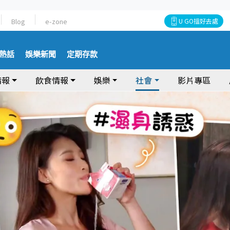
Blog
e-zone
U GO搵好去處
熱話
娛樂新聞
定期存款
情報
飲食情報
娛樂
社會
影片專區