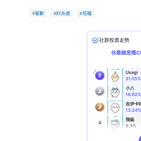
i
著數
好去處
塔羅
d
e
o