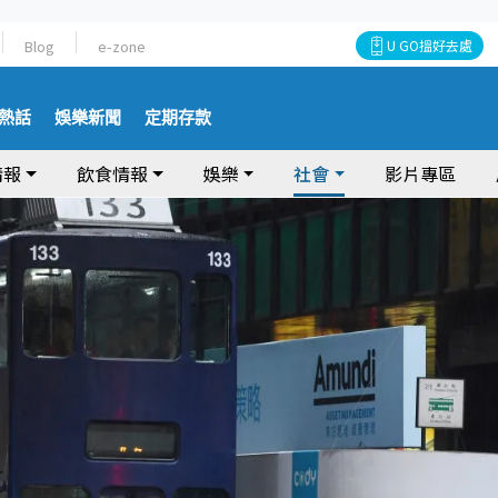
Blog
e-zone
U GO搵好去處
熱話
娛樂新聞
定期存款
情報
飲食情報
娛樂
社會
影片專區