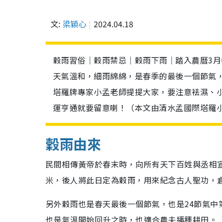
文:
梁穎心
2024.04.18
穀雨習俗｜穀雨禁忌｜穀雨下雨｜踏入農曆3月
天氣溫和，細雨綿綿，是春季的最後一個節氣
塔羅牌專家小孟老師提提大家，要注意袪濕、
運亨通就要留意喇！（本文由清水孟國際塔羅
穀雨由來
民間相傳黃帝於春末時，向所有天下百姓與丞相
米，後人將此日定為穀雨，用來紀念古人聖功，
另外穀雨也是春天最後一個節氣，也是24節氣中
也是氣溫開始回升之時，也適合農夫播種耕田。