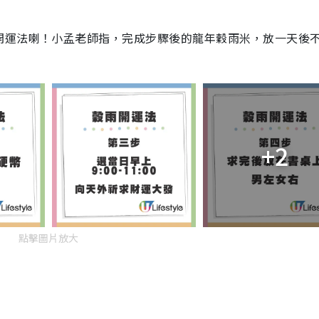
開運法喇！小孟老師指，完成步驟後的龍年穀雨米，放一天後
+2
點擊圖片放大