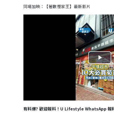
同場加映：【著數慳家王】最新影片
P
l
a
y
V
有料爆? 歡迎報料！U Lifestyle WhatsApp 