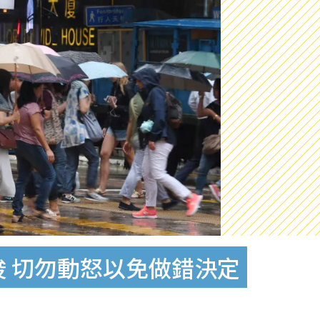
峻 切勿動怒以免做錯決定