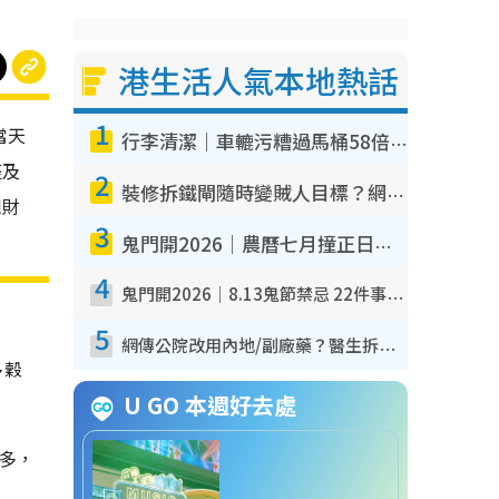
港生活人氣本地熱話
1
當天
行李清潔｜車轆污糟過馬桶58倍！專家警告忌用酒精抹 教1招免污手除菌
座及
2
裝修拆鐵閘隨時變賊人目標？網民揭2大關鍵用途：裝新式等於白裝？附新舊鐵閘分別
想財
3
鬼門開2026｜農曆七月撞正日全食特別邪？專家警告切忌做一事！揭4大禁忌+2招保平安
4
鬼門開2026｜8.13鬼節禁忌 22件事唔做得！燒肉、刺身要少食？半夜勿吹口哨/打呢個電話
5
網傳公院改用內地/副廠藥？醫生拆解正副廠分別 揭4類人換藥隨時出事
多穀
U GO 本週好去處
多，