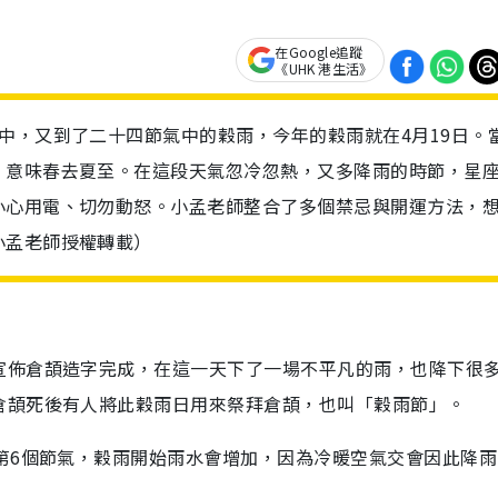
在Google追蹤
《UHK 港生活》
中，又到了二十四節氣中的穀雨，今年的穀雨就在4月19日。
，意味春去夏至。在這段天氣忽冷忽熱，又多降雨的時節，星
小心用電、切勿動怒。小孟老師整合了多個禁忌與開運方法，
小孟老師授權轉載）
宣佈倉頡造字完成，在這一天下了一場不平凡的雨，也降下很
倉頡死後有人將此穀雨日用來祭拜倉頡，也叫「穀雨節」。
第6個節氣，穀雨開始雨水會增加，因為冷暖空氣交會因此降雨