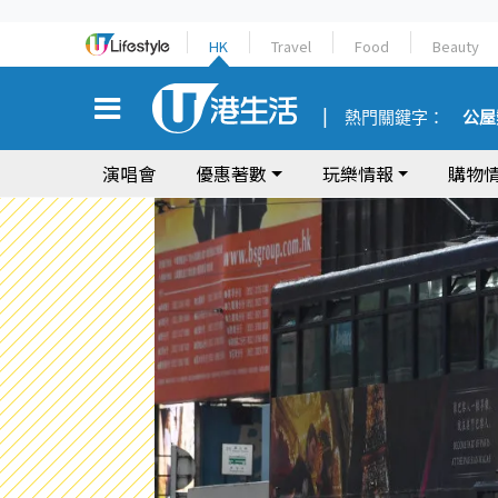
HK
Travel
Food
Beauty
熱門關鍵字：
公屋
演唱會
優惠著數
玩樂情報
購物