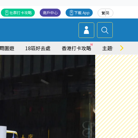
社群打卡攻略
商戶中心
下載 App
繁
简
周圍遊
18區好去處
香港打卡攻略
主題特集