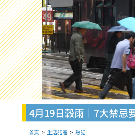
4月19日穀雨｜7大禁
首頁
生活話題
熱話