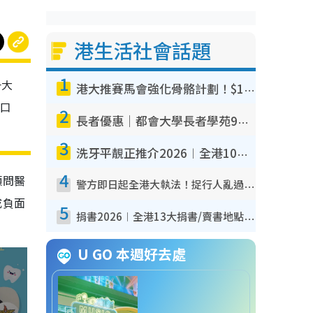
港生活社會話題
1
升大
港大推賽馬會強化骨骼計劃！$100骨質密度X光檢查 完成免費運動訓練送超市禮券！附參加資格
性口
2
長者優惠｜都會大學長者學苑9月免費課程！多媒體/微電影創作/網絡安全 附報名方法教學
3
洗牙平靚正推介2026︱全港10大牙科診所/醫院懶人包 夜診至8點/鎮靜潔牙/醫療券適用
4
顧問醫
警方即日起全港大執法！捉行人亂過馬路+司機不專注駕駛！亂過馬路罰$2000
成負面
5
捐書2026︱全港13大捐書/賣書地點懶人包 二手課本最高$150＋舊書換免費咖啡/戲票
U GO 本週好去處