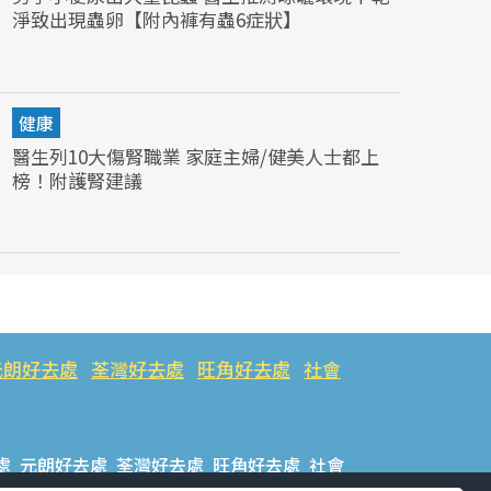
淨致出現蟲卵【附內褲有蟲6症狀】
健康
醫生列10大傷腎職業 家庭主婦/健美人士都上
榜！附護腎建議
元朗好去處
荃灣好去處
旺角好去處
社會
處
元朗好去處
荃灣好去處
旺角好去處
社會