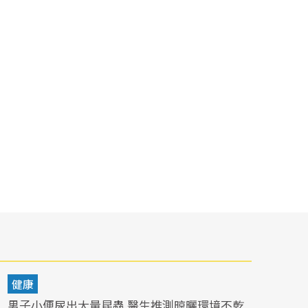
健康
男子小便尿出大量昆蟲 醫生推測晾曬環境不乾