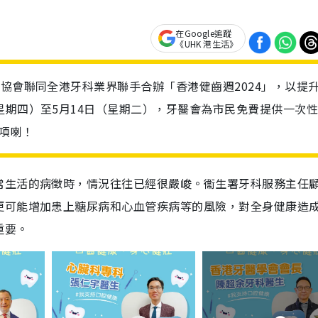
在Google追蹤
《UHK 港生活》
醫協會聯同全港牙科業界聯手合辦「香港健齒週2024」，以提
星期四）至5月14日（星期二），牙醫會為市民免費提供一次
項喇！
常生活的病徵時，情況往往已經很嚴峻。衞生署牙科服務主任
更可能增加患上糖尿病和心血管疾病等的風險，對全身健康造
重要。