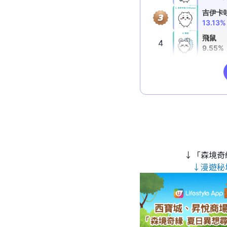
↓「森境奇
↓漫遊秘