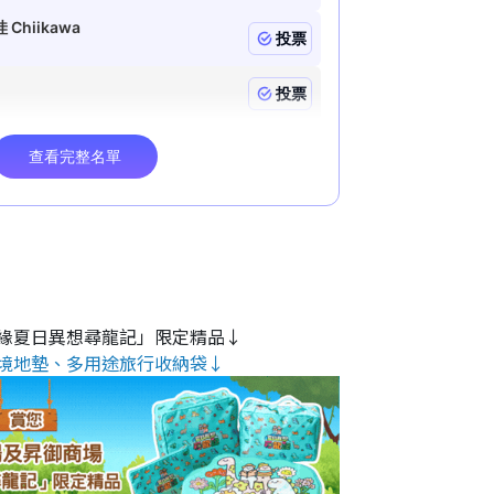
緣夏日異想尋龍記」限定精品↓
境地墊、多用途旅行收納袋↓