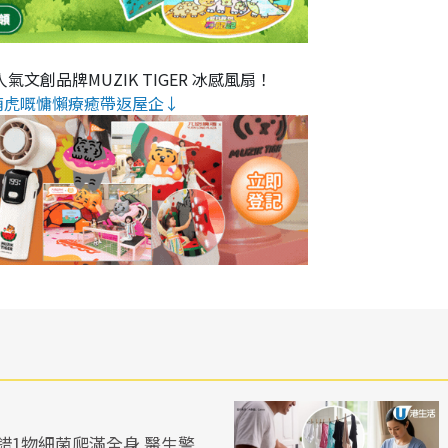
氣文創品牌MUZIK TIGER 冰感風扇！
萌虎嘅慵懶療癒帶返屋企↓
錯1物細菌爬滿全身 醫生警