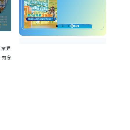
科業界
。有參