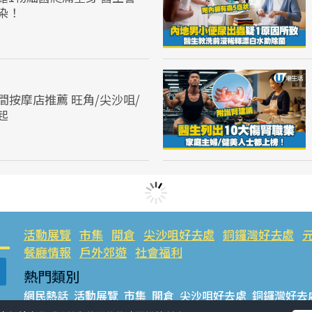
染！
間按摩店推薦 旺角/尖沙咀/
起
活動展覽
市集
開倉
尖沙咀好去處
銅鑼灣好去處
餐廳情報
戶外郊遊
社會福利
熱門類別
網民熱話
活動展覽
市集
開倉
尖沙咀好去處
銅鑼灣好去