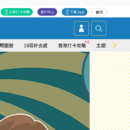
社群打卡攻略
商戶中心
下載 App
繁
简
周圍遊
18區好去處
香港打卡攻略
主題特集