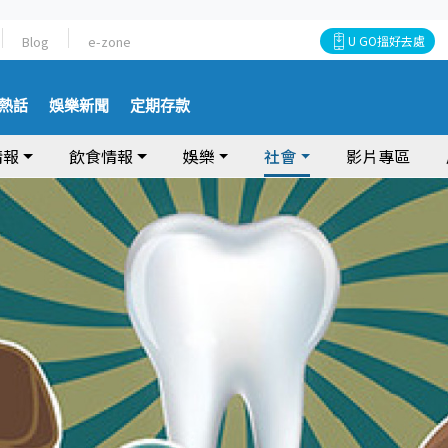
Blog
e-zone
U GO搵好去處
熱話
娛樂新聞
定期存款
情報
飲食情報
娛樂
社會
影片專區