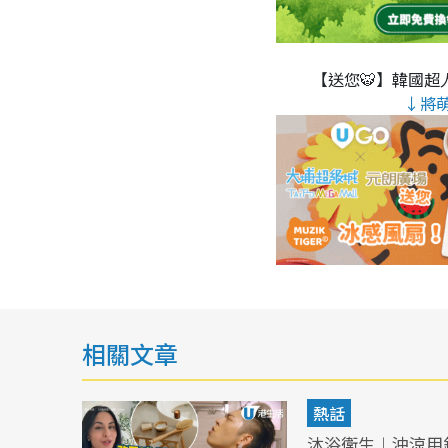
【送您🐯】韓國超人
↓將
相關文章
熱話
沐浴衛生︱沖涼用