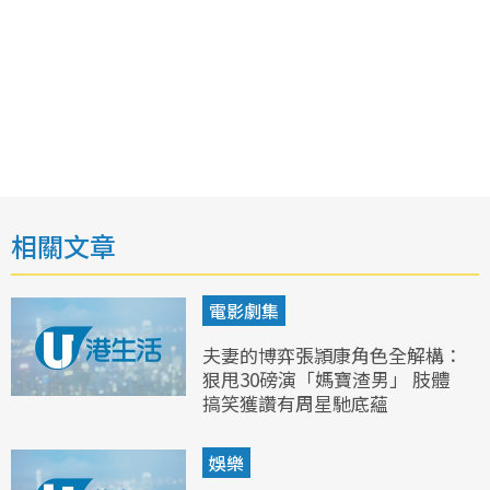
相關文章
電影劇集
夫妻的博弈張頴康角色全解構：
狠甩30磅演「媽寶渣男」 肢體
搞笑獲讚有周星馳底蘊
娛樂