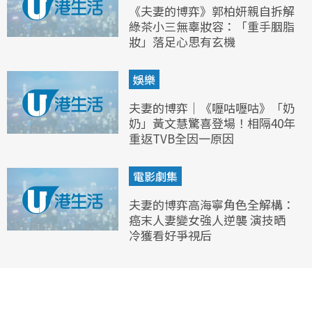
《夫妻的博弈》郭柏妍親自拆解
綠茶小三無辜妝容：「重手胭脂
妝」落足心思有玄機
娛樂
夫妻的博弈｜《嚦咕嚦咕》「奶
奶」黃文慧驚喜登場！相隔40年
重返TVB全因一原因
電影劇集
夫妻的博弈高海寧角色全解構：
癌末人妻變女強人逆襲 演技晒
冷獲看好爭視后