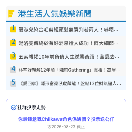
港生活人氣娛樂新聞
1
簡淑兒染金毛剪短頭髮氣質判若兩人！嚇壞老公麥大力都認唔出：「你做咩事？」
2
湯洛雯傳終於有好消息造人成功！兩大細節曝孕味極濃惹猜測：大肚婆先會咁！
3
五索親揭10年前負債人生逆襲奇蹟！全靠去一地方轉運後即遇上馬先生
4
林芊妤親解12年前「殘廁Gathering」真相！高層解約一句話重創尊嚴至今拒返TVB
5
《愛回家》隱形富豪臥虎藏龍！盤點12位財氣逼人的有錢藝人：呢位靚女3億身家唔憂做