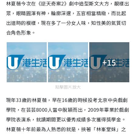
林夏薇今次在《逆天奇案2》劇中造型斯文大方，靚樣出
眾，眼睛圓渾有神，輪廓深邃，五官相當精緻，而比起
出道時的模樣，現在多了一分女人味，知性美的氣質切
合角色形象。
+15
點擊圖片放大
現年33歲的林夏薇，早在16歲的時候投考北京中央戲劇
學院，在芸芸8000人當中脫穎而出，2009年畢業於戲劇
學院表演系，就讀期間更以優秀成績多次獲得獎學金。
林夏薇十年前最為人熟悉的就是，挾著「林峯堂妹」之