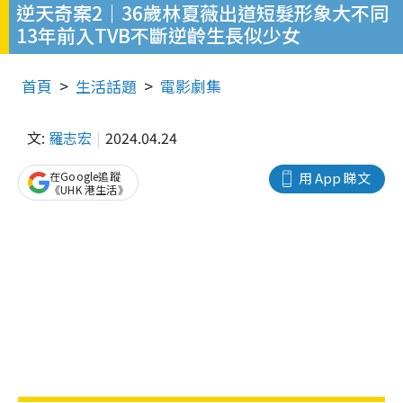
逆天奇案2｜36歲林夏薇出道短髮形象大不同
13年前入TVB不斷逆齡生長似少女
首頁
生活話題
電影劇集
文:
羅志宏
2024.04.24
在Google追蹤
用 App 睇文
《UHK 港生活》