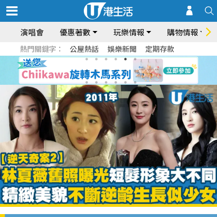
演唱會
優惠著數
玩樂情報
購物情報
熱門關鍵字：
公屋熱話
娛樂新聞
定期存款