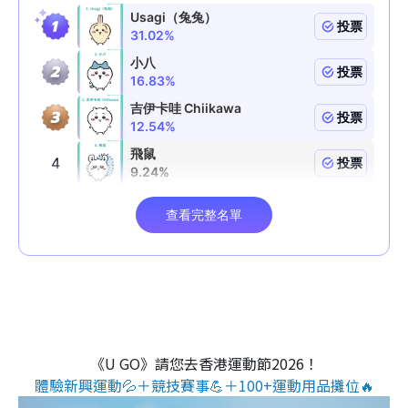
《U GO》請您去香港運動節2026！
體驗新興運動💦＋競技賽事💪＋100+運動用品攤位🔥