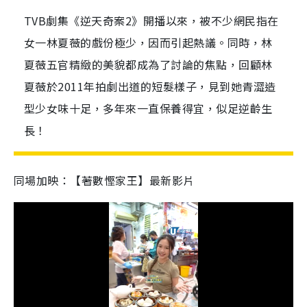
TVB劇集《逆天奇案2》開播以來，被不少網民指在
女一林夏薇的戲份極少，因而引起熱議。同時，林
夏薇五官精緻的美貌都成為了討論的焦點，回顧林
夏薇於2011年拍劇出道的短髮樣子，見到她青澀造
型少女味十足，多年來一直保養得宜，似足逆齡生
長！
同場加映：【著數慳家王】最新影片