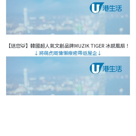
【送您🐯】韓國超人氣文創品牌MUZIK TIGER 冰感風扇！
↓將萌虎嘅慵懶療癒帶返屋企↓