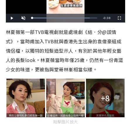
R
-
0:38
L
P
U
F
o
l
n
u
a
a
m
l
e
d
y
u
l
林夏薇第一部TVB電視劇就是處境劇《結．分@謊情
e
t
s
d
e
c
m
:
r
式》，當時甫加入TVB就與香港先生出身的袁偉豪組成
8
e
8
e
a
.
n
9
情侶檔，以獨特的短髮造型示人，有別於其他年輕女藝
0
i
%
人的長髮look。林夏薇當時年僅25歲，仍然有一份青澀
n
少女的味道，更被指與堂哥林峯相當似樣。
i
n
g
+8
T
i
m
點擊圖片放大
e