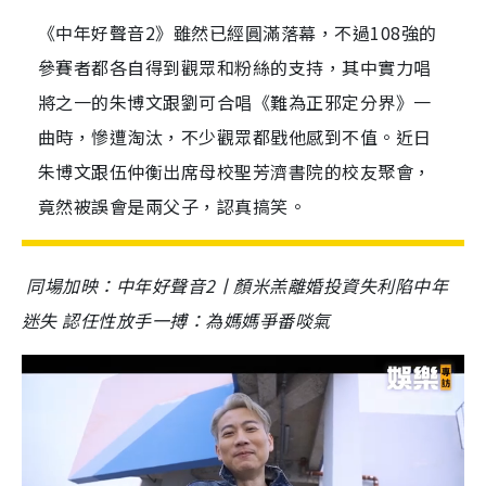
《中年好聲音2》雖然已經圓滿落幕，不過108強的
參賽者都各自得到觀眾和粉絲的支持，其中實力唱
將之一的朱博文跟劉可合唱《難為正邪定分界》一
曲時，慘遭淘汰，不少觀眾都戥他感到不值。近日
朱博文跟伍仲衡出席母校聖芳濟書院的校友聚會，
竟然被誤會是兩父子，認真搞笑。
同場加映：中年好聲音2丨顏米羔離婚投資失利陷中年
迷失 認任性放手一搏：為媽媽爭番啖氣