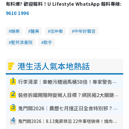
有料爆? 歡迎報料！U Lifestyle WhatsApp 報料專線:
9610 1996
娛樂
醫美
伍仲衡
中年好聲音
聖芳濟書院
歌手
港生活人氣本地熱話
1
行李清潔｜車轆污糟過馬桶58倍！專家警告忌用酒精抹 教1招免污手除菌
2
裝修拆鐵閘隨時變賊人目標？網民揭2大關鍵用途：裝新式等於白裝？附新舊鐵閘分別
3
鬼門開2026｜農曆七月撞正日全食特別邪？專家警告切忌做一事！揭4大禁忌+2招保平安
4
鬼門開2026｜8.13鬼節禁忌 22件事唔做得！燒肉、刺身要少食？半夜勿吹口哨/打呢個電話