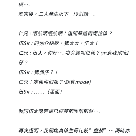
機….
影完後，二人產生以下一段對話….
仁兄 : 唔該晒唔該晒！借問聲揸機呢位係？
伍Sir : 同你介紹返，我太太，伍太！
仁兄 : 伍太，你好…. 咁旁邊呢位係？(示意我)你個
仔？
伍Sir : 我個仔？！
仁兄：定係你個孫？(認真mode)
伍Sir : ……（黑面）
我同伍太喺旁邊已經笑到收唔到聲….
再次證明，我個樣真係生得比較”童顏”….同時亦