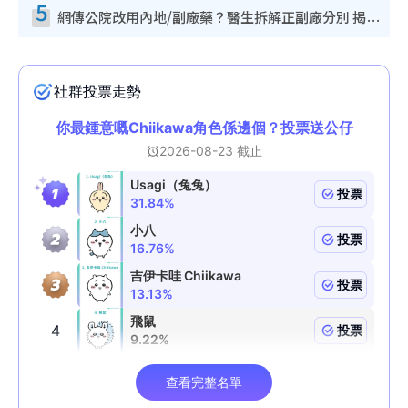
5
網傳公院改用內地/副廠藥？醫生拆解正副廠分別 揭4類人換藥隨時出事