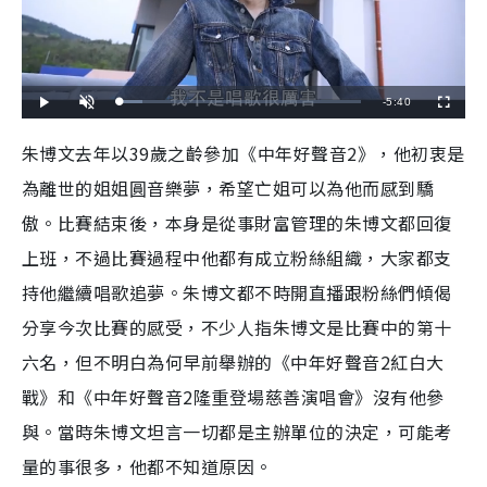
R
-
5:40
L
P
U
F
o
l
n
u
a
a
m
l
e
d
y
u
l
朱博文去年以39歲之齡參加《中年好聲音2》，他初衷是
e
t
s
d
e
c
m
:
r
為離世的姐姐圓音樂夢，希望亡姐可以為他而感到驕
9
e
.
e
a
5
n
3
傲。比賽結束後，本身是從事財富管理的朱博文都回復
%
i
上班，不過比賽過程中他都有成立粉絲組織，大家都支
n
持他繼續唱歌追夢。朱博文都不時開直播跟粉絲們傾偈
i
分享今次比賽的感受，不少人指朱博文是比賽中的第十
n
六名，但不明白為何早前舉辦的《中年好聲音2紅白大
g
戰》和《中年好聲音2隆重登場慈善演唱會》沒有他參
T
與。當時朱博文坦言一切都是主辦單位的決定，可能考
i
量的事很多，他都不知道原因。
m