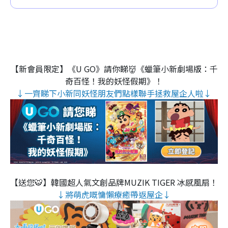
【新會員限定】《U GO》請你睇👹《蠟筆小新劇場版：千
奇百怪！我的妖怪假期》！
↓一齊睇下小新同妖怪朋友們點樣聯手拯救屋企人啦↓
【送您🐯】韓國超人氣文創品牌MUZIK TIGER 冰感風扇！
↓將萌虎嘅慵懶療癒帶返屋企↓