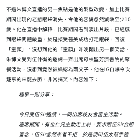
e
不過朱博文直播的另一焦點是他的髮型改變，加上比賽
期間出現的老態眼袋消失，令他的容貌忽然減齡至少10
歲。他在直播中解釋，比賽期間看到演出片段，已經感
到眼袋問題嚴重，於是接受醫美成功打走眼袋，回復
「童顏」。沒想到他的「童顏」昨晚鬧出另一個笑話，
朱博文受到伍仲衡的邀請一齊出席母校聖芳濟書院的聚
餐活動，沒想到竟然被誤認為兩父子，他在IG自爆今次
趣事的來龍去脈，非常搞笑。內容如下：
趣事一則分享：
今日受伍Sir邀請，一同出席校友會舊生活動。
座席期間，有位仁兄主動走上前，要求跟伍Sir合照
留念，伍Sir當然來者不拒，於是便叫伍太幫手揸