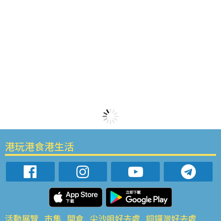
港玩港食港生活
活動展覽
市集
開倉
尖沙咀好去處
銅鑼灣好去處