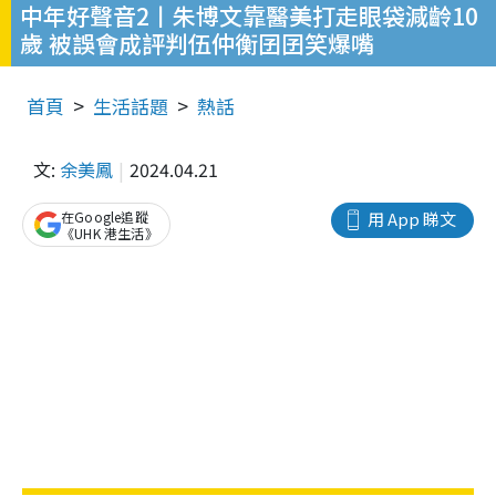
中年好聲音2丨朱博文靠醫美打走眼袋減齡10
歲 被誤會成評判伍仲衡囝囝笑爆嘴
首頁
生活話題
熱話
文:
余美鳳
2024.04.21
在Google追蹤
用 App 睇文
《UHK 港生活》