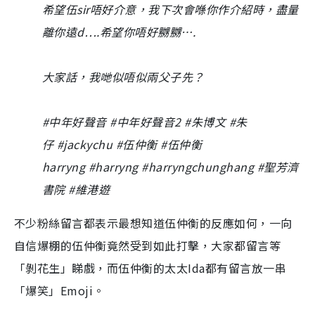
希望伍sir唔好介意，我下次會喺你作介紹時，盡量
離你遠d….希望你唔好嬲嬲….
大家話，我哋似唔似兩父子先？
#中年好聲音 #中年好聲音2 #朱博文 #朱
仔 #jackychu #伍仲衡 #伍仲衡
harryng #harryng #harryngchunghang #聖芳濟
書院 #維港遊
不少粉絲留言都表示最想知道伍仲衡的反應如何，一向
自信爆棚的伍仲衡竟然受到如此打擊，大家都留言等
「剝花生」睇戲，而伍仲衡的太太Ida都有留言放一串
「爆笑」Emoji。