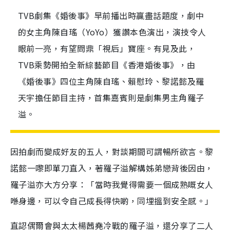
TVB劇集《婚後事》早前播出時贏盡話題度，劇中
的女主角陳自瑤（YoYo）獲讚本色演出，演技令人
眼前一亮，有望問鼎「視后」寶座。有見及此，
TVB乘勢開拍全新綜藝節目《香港婚後事》，由
《婚後事》四位主角陳自瑤、賴慰玲、黎諾懿及羅
天宇擔任節目主持，首集嘉賓則是劇集男主角羅子
溢。
因拍劇而變成好友的五人，對談期間可謂暢所欲言。黎
諾懿一嚟即單刀直入，著羅子溢解構姊弟戀背後因由，
羅子溢亦大方分享：「當時我覺得需要一個成熟嘅女人
喺身邊，可以令自己成長得快啲，同埋搵到安全感。」
直認偶爾會與太太楊茜堯冷戰的羅子溢，還分享了二人