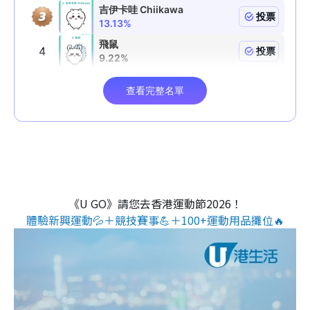
《U GO》請您去香港運動節2026！
體驗新興運動💦＋競技賽事💪＋100+運動用品攤位🔥