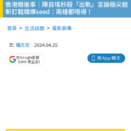
香港婚後事｜陳自瑤秒殺「出軌」言論極尖銳
斬釘截鐵爆seed：兩樣都唔得！
首頁
生活話題
電影劇集
文:
羅志宏
2024.04.25
在Google追蹤
用 App 睇文
《UHK 港生活》