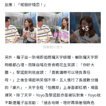
反應：「呢個好殘忍！」
+5
點擊圖片放大
另外，羅子溢一到場即追問羅天宇緋聞，嚇到羅天宇即
時眼都凸埋，而陳自瑤在旁食晒花生笑謂：「你好大
膽。」黎諾懿則佻皮謂：「嘉賓講嘢可以唔負責任
呀。」之後全場起哄笑個不停，五人進行了長達數分鐘
的「廝片」，天宇全程「怕醜草」上身面都紅晒，場面
爆笑。除了天宇，Yoyo及黎諾懿亦是被玩對象，Yoyo就
不斷遭羅子溢苦勸：「過去咗喇，唔好再執著個角色