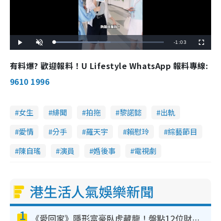
R
-
1:03
L
P
U
F
o
l
n
u
a
a
m
l
e
d
y
u
l
有料爆? 歡迎報料！U Lifestyle WhatsApp 報料專線:
e
t
s
d
e
c
m
:
r
9610 1996
5
e
1
e
a
.
n
4
3
i
%
女生
緋聞
拍拖
黎諾懿
出軌
n
愛情
分手
羅天宇
賴慰玲
綜藝節目
i
n
陳自瑤
演員
婚後事
電視劇
g
T
港生活人氣娛樂新聞
i
m
1
《愛回家》隱形富豪臥虎藏龍！盤點12位財氣逼人的有錢藝人：呢位靚女3億身家唔憂做
e