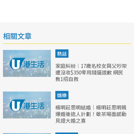
相關文章
熱話
家庭糾紛︱17歲名校女與父吵架
遭沒收$350零用錢逼道歉 網民
教1招自救
娛樂
楊明莊思明結婚｜楊明莊思明親
爆婚後造人計劃！敬茶場面感動
見證大婚之喜