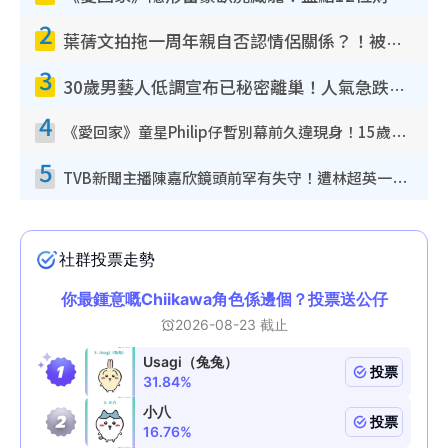
2
葉蒨文拍拖一周年親自否認情侶關係？！被質疑感情造假竟稱GM「普通同事」
3
30歲男藝人低調宣布已秘密離巢！人氣急跌變失蹤人口︰「這幾年過得並不容易」
4
《愛回家》童星Philip仔暫別幕前久違現身！15歲近況暴風長高蛻變帥氣少男
5
TVB新聞主播陳嘉欣鏡頭前罕有失守！遭林超英一句說話突襲嚇親當場大笑