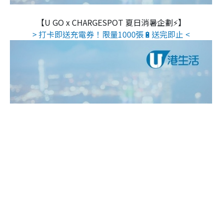
【U GO x CHARGESPOT 夏日消暑企劃⚡】
> 打卡即送充電券！限量1000張🔋送完即止 <