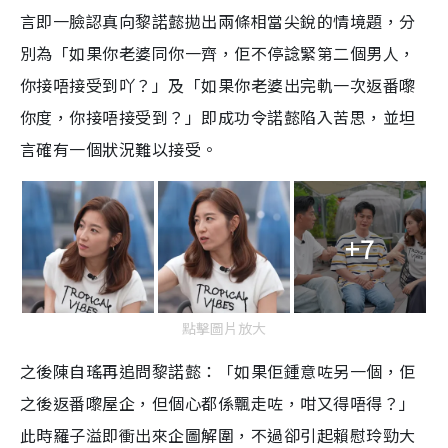
言即一臉認真向黎諾懿拋出兩條相當尖銳的情境題，分
別為「如果你老婆同你一齊，佢不停諗緊第二個男人，
你接唔接受到吖？」及「如果你老婆出完軌一次返番嚟
你度，你接唔接受到？」即成功令諾懿陷入苦思，並坦
言確有一個狀況難以接受。
+7
點擊圖片放大
之後陳自瑤再追問黎諾懿：「如果佢鍾意咗另一個，佢
之後返番嚟屋企，但個心都係飄走咗，咁又得唔得？」
此時羅子溢即衝出來企圖解圍，不過卻引起賴慰玲勁大