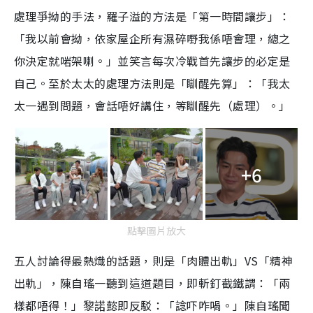
處理爭拗的手法，羅子溢的方法是「第一時間讓步」：
「我以前會拗，依家屋企所有濕碎嘢我係唔會理，總之
你決定就啱架喇。」並笑言每次冷戰首先讓步的必定是
自己。至於太太的處理方法則是「瞓醒先算」：「我太
太一遇到問題，會話唔好講住，等瞓醒先（處理）。」
+6
點擊圖片放大
五人討論得最熱熾的話題，則是「肉體出軌」VS「精神
出軌」，陳自瑤一聽到這道題目，即斬釘截鐵謂：「兩
樣都唔得！」黎諾懿即反駁：「諗吓咋喎。」陳自瑤聞