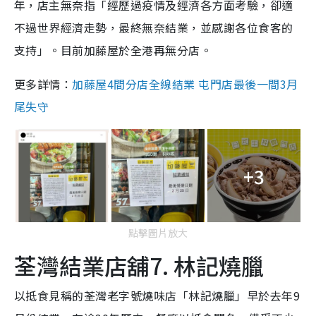
年，店主無奈指「經歷過疫情及經濟各方面考驗，卻適
不過世界經濟走勢，最終無奈結業，並感謝各位食客的
支持」。目前加藤屋於全港再無分店。
更多詳情：
加藤屋4間分店全線結業 屯門店最後一間3月
尾失守
+3
點擊圖片放大
荃灣結業店舖7. 林記燒臘
以抵食見稱的荃灣老字號燒味店「林記燒臘」早於去年9