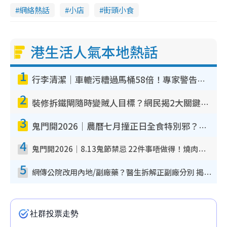
網絡熱話
小店
街頭小食
港生活人氣本地熱話
1
行李清潔｜車轆污糟過馬桶58倍！專家警告忌用酒精抹 教1招免污手除菌
2
裝修拆鐵閘隨時變賊人目標？網民揭2大關鍵用途：裝新式等於白裝？附新舊鐵閘分別
3
鬼門開2026｜農曆七月撞正日全食特別邪？專家警告切忌做一事！揭4大禁忌+2招保平安
4
鬼門開2026｜8.13鬼節禁忌 22件事唔做得！燒肉、刺身要少食？半夜勿吹口哨/打呢個電話
5
網傳公院改用內地/副廠藥？醫生拆解正副廠分別 揭4類人換藥隨時出事