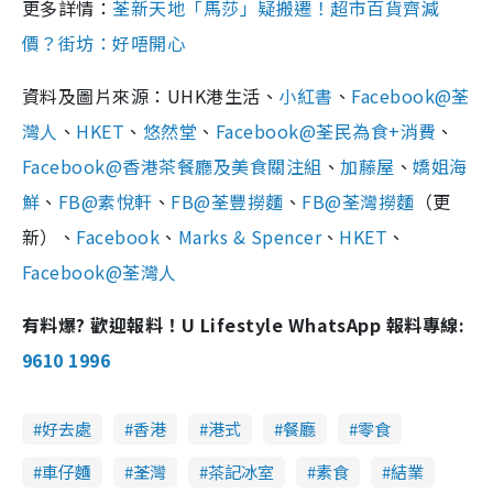
更多詳情：
荃新天地「馬莎」疑搬遷！超市百貨齊減
價？街坊：好唔開心
資料及圖片來源：UHK港生活、
小紅書
、
Facebook@荃
灣人
、
HKET
、
悠然堂
、
Facebook@荃民為食+消費
、
Facebook@香港茶餐廳及美食關注組
、
加藤屋
、
嬌姐海
鮮
、
FB@素悅軒
、
FB@荃豐撈麵
、
FB@荃灣撈麵
（更
新）、
Facebook
、
Marks & Spencer
、
HKET
、
Facebook@荃灣人
有料爆? 歡迎報料！U Lifestyle WhatsApp 報料專線:
9610 1996
好去處
香港
港式
餐廳
零食
車仔麵
荃灣
茶記冰室
素食
結業