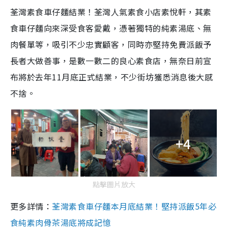
荃灣素食車仔麵結業！荃灣人氣素食小店素悅軒，其素
食車仔麵向來深受食客愛戴，憑著獨特的純素湯底、無
肉餐單等，吸引不少忠實顧客，同時亦堅持免費派飯予
長者大做善事，是數一數二的良心素食店，無奈日前宣
布將於去年11月底正式結業，不少街坊獲悉消息後大感
不捨。
+4
點擊圖片放大
更多詳情：
荃灣素食車仔麵本月底結業！堅持派飯5年必
食純素肉骨茶湯底將成記憶