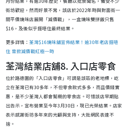
月份結業，有逾30年歷史，餐廳以抵食聞名，備受不少
街坊歡迎，然而好景不常，該店於2022年時與對面街一
間平價燒味店展開「減價戰」，一盒燒味雙拼飯只售
$16，及後似乎捱唔住最終結業。
更多詳情：
荃灣$16燒味舖宣佈結業！逾30年老店捱唔
住 曾掀減價戰紅極一時
荃灣結業店舖8. 入口店零食
位於路德圍的「入口店零食」可謂是該區的老地標，屹
立在荃灣已有30多年，不但零食款式多多，而且價錢實
惠，是不少荃灣人都會幫襯的零食店。可惜該店早期貼
出告示，宣布營業至今年3月30日，現已光榮結業。店家
表示感謝街坊多年來的光顧與支持，大批網民表達不
捨。