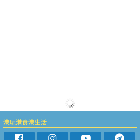
港玩港食港生活