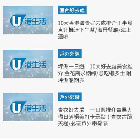
室內好去處
10大香港海景好去處推介！半島
直升機連下午茶/海景餐廳/海上
酒吧
戶外郊遊
坪洲一日遊｜10大好去處美食推
介 金花廟求姻緣/必吃蝦多士 附
坪洲船期表
戶外郊遊
青衣好去處｜一日遊推介青馬大
橋日落絕美打卡景點！青衣古蹟
天梯/必玩戶外攀登牆