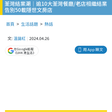
荃灣結業潮｜逾10大荃灣餐廳/老店相繼結業
告別50載隱世文房店
首頁
生活話題
熱話
文:
溫藹紅
2024.04.26
在Google追蹤
用 App 睇文
《UHK 港生活》