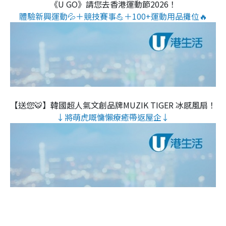
《U GO》請您去香港運動節2026！
體驗新興運動💦＋競技賽事💪＋100+運動用品攤位🔥
【送您🐯】韓國超人氣文創品牌MUZIK TIGER 冰感風扇！
↓將萌虎嘅慵懶療癒帶返屋企↓