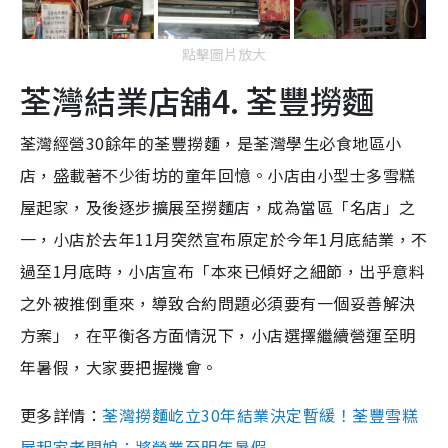
點擊圖片放大
荃灣結業店舖4. 荃豐撈麵
荃灣經營30餘年的荃豐撈麵，是荃灣學生必食地區小
店，盛載著不少街坊的童年回憶。小店由小型士多雪糕
屋起家，及後逐步擴展至撈麵店，成為當區「名店」之
一，小店於去年11月突然宣布原定於今年1月底結業，不
過至1月底時，小店宣布「本來已傾好之細節，出乎意料
之外被推倒重來，導致合約問題必須要有一個妥善解決
方案」，在平衡各方面情況下，小店選擇繼續營運至明
年暑假，大家要把握機會。
更多詳情：
荃灣撈麵屹立30年結業決定暫緩！荃豐雪糕
屋起家老闆娘：將營業至明年暑假