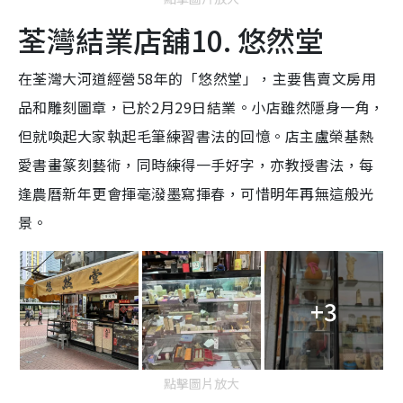
荃灣結業店舖10. 悠然堂
在荃灣大河道經營58年的「悠然堂」，主要售賣文房用
品和雕刻圖章，已於2月29日結業。小店雖然隱身一角，
但就喚起大家執起毛筆練習書法的回憶。店主盧榮基熱
愛書畫篆刻藝術，同時練得一手好字，亦教授書法，每
逢農曆新年更會揮毫潑墨寫揮春，可惜明年再無這般光
景。
+3
點擊圖片放大