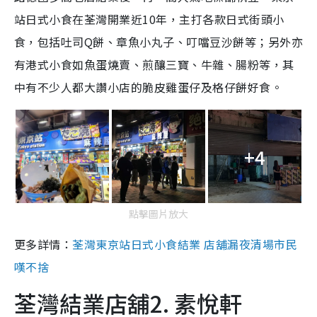
站日式小食在荃灣開業近10年，主打各款日式街頭小
食，包括吐司Q餅、章魚小丸子、叮噹豆沙餅等；另外亦
有港式小食如魚蛋燒賣、煎釀三寶、牛雜、腸粉等，其
中有不少人都大讚小店的脆皮雞蛋仔及格仔餅好食。
+4
點擊圖片放大
更多詳情：
荃灣東京站日式小食結業 店舖漏夜清場市民
嘆不捨
荃灣結業店舖2. 素悅軒