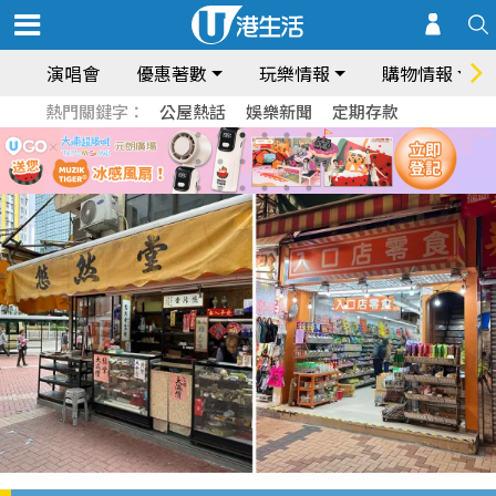
演唱會
優惠著數
玩樂情報
購物情報
熱門關鍵字：
公屋熱話
娛樂新聞
定期存款