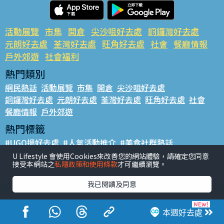
活動展覽
市集
開倉
尖沙咀好去處
銅鑼灣好去處
元朗好去處
荃灣好去處
旺角好去處
社會
餐廳情報
戶外郊遊
社會福利
熱門類別
網民熱話
活動展覽
市集
開倉
尖沙咀好去處
銅鑼灣好去處
元朗好去處
荃灣好去處
旺角好去處
社會
餐廳情報
戶外郊遊
熱門標籤
#UGO搵好去處
#人氣活動推介
#美食社群熱話
#親子玩樂好去處
#ULifestyle應用程式
#限時搶
U Lifestyle 會使用Cookies來改善您的網站體驗，請確定您同意
接受本網站之
私隱政策和使用條款
才可繼續瀏覽。
#UJetso禮物放送
#ULifestyle商戶中心
#著數
#網絡熱話
我已閱讀及同意
香港經濟日報版權所有©2026
本週好去處