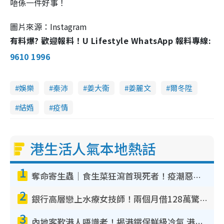
唔係一件好事！
圖片來源：Instagram
有料爆? 歡迎報料！U Lifestyle WhatsApp 報料專線:
9610 1996
娛樂
秦沛
姜大衞
姜麗文
爾冬陞
結婚
疫情
港生活人氣本地熱話
1
奪命寄生蟲｜食生菜狂瀉首現死者！疫潮惡化錄1.8萬宗病例 揭洗菜3大謬誤
2
銀行高層戀上水療女技師！兩個月借128萬驚覺「沉船」沉落火海 揭背後疑似邪教操控賣淫
3
內地客歎港人唔識老！揭港鐵保鮮級冷氣 港人求放過：咪投訴