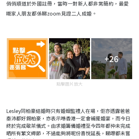
俏俏順道於外國註冊，當時一對新人都非常簡約，最愛
嘅家人朋友都係睇zoom見證二人成婚。
+26
點擊圖片放大
Lesley同柏豪結婚時只有婚姻監禮人在場，佢亦透露爸爸
秦沛都好錫柏豪，亦表示喺香港一定會補擺婚宴，而今日
終於完成敬茶儀式。由求婚籌備婚禮至今四年都仲未完成
晒所有繁文縟節，不過能夠將呢份喜悅延長，睇嚟都未嘗