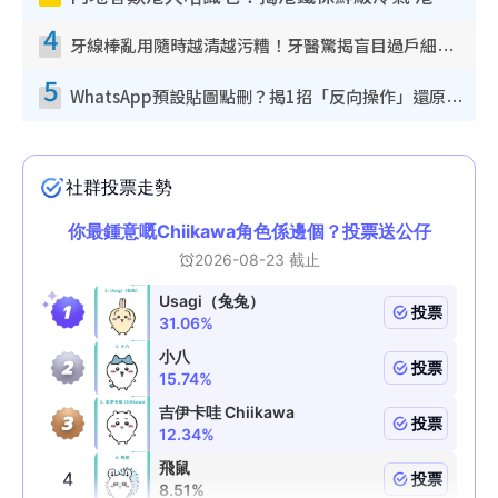
4
牙線棒亂用隨時越清越污糟！牙醫驚揭盲目過戶細菌恐致蛀牙：呢種先係日常真保養
5
WhatsApp預設貼圖點刪？揭1招「反向操作」還原簡潔介面 附3步實測教學