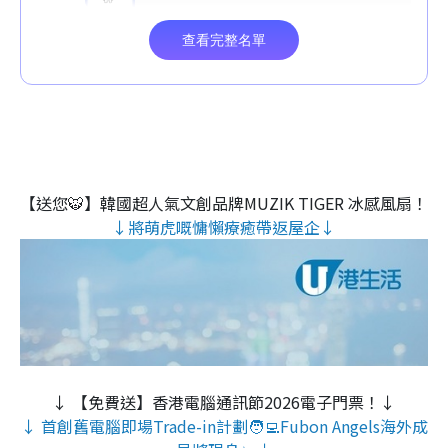
【送您🐯】韓國超人氣文創品牌MUZIK TIGER 冰感風扇！
↓將萌虎嘅慵懶療癒帶返屋企↓
↓ 【免費送】香港電腦通訊節2026電子門票！↓
↓ 首創舊電腦即場Trade-in計劃🧑‍💻Fubon Angels海外成