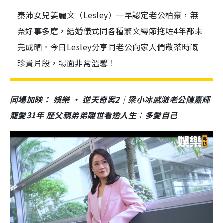
秦沛女兒姜麗文（Lesley）一早認定老公柏豪，無
奈好事多磨，結婚儀式同各種繁文縟節拖咗4年都未
完成晒。今日Lesley分享同老公向家人們敬茶時嘅
珍貴片段，場面非常溫馨！
同場加映： 娛樂 • 逆天奇案2｜梁小冰感激老公陳嘉輝
寵愛31年 歷父親弟弟離世看透人生：多愛自己