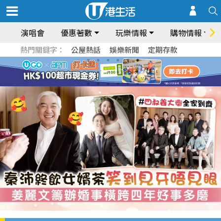
演唱會
優惠著數
玩樂情報
購物情報
熱門關鍵字：
公屋熱話
娛樂新聞
定期存款