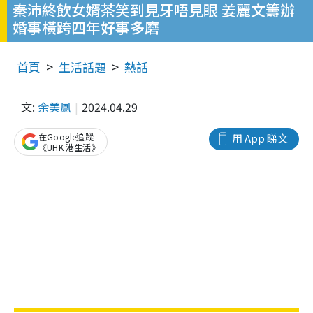
秦沛終飲女婿茶笑到見牙唔見眼 姜麗文籌辦
婚事橫跨四年好事多磨
首頁
生活話題
熱話
文:
余美鳳
2024.04.29
在Google追蹤
用 App 睇文
《UHK 港生活》