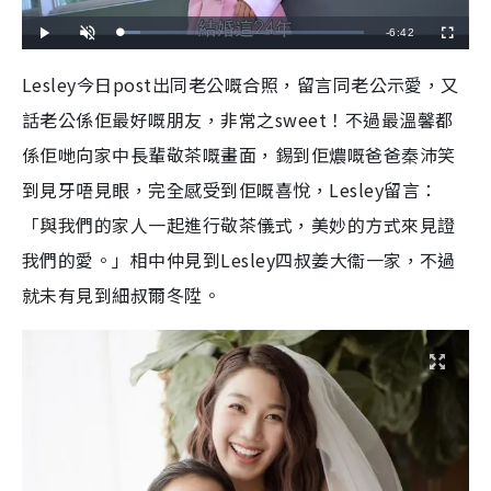
R
-
6:42
L
P
U
F
o
l
n
u
a
a
m
l
e
d
y
u
l
Lesley今日post出同老公嘅合照，留言同老公示愛，又
e
t
s
d
e
c
m
:
r
話老公係佢最好嘅朋友，非常之sweet！不過最溫馨都
8
e
.
e
a
0
n
6
係佢哋向家中長輩敬茶嘅畫面，錫到佢燶嘅爸爸秦沛笑
%
i
到見牙唔見眼，完全感受到佢嘅喜悅，Lesley留言：
n
「與我們的家人一起進行敬茶儀式，美妙的方式來見證
i
我們的愛。」相中仲見到Lesley四叔姜大衞一家，不過
n
就未有見到細叔爾冬陞。
g
T
i
m
e