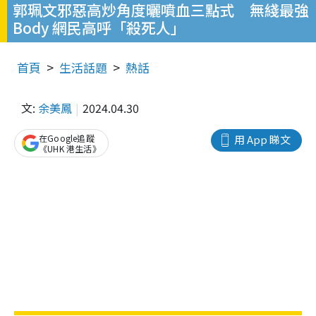
郭珮文邪惡高炒角度曬噴血三點式 無綫最強
Body 網民高呼「殺死人」
首頁
生活話題
熱話
文:
余美鳳
2024.04.30
在Google追蹤
用 App 睇文
《UHK 港生活》