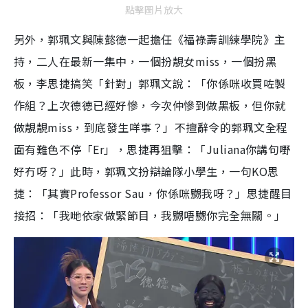
點擊圖片放大
另外，郭珮文與陳懿德一起擔任《福祿壽訓練學院》主
持，二人在最新一集中，一個扮靚女miss，一個扮黑
板，李思捷搞笑「針對」郭珮文說：「你係咪收買咗製
作組？上次德德已經好慘，今次仲慘到做黑板，但你就
做靚靚miss，到底發生咩事？」不擅辭令的郭珮文全程
面有難色不停「Er」，思捷再狙擊：「Juliana你講句嘢
好冇呀？」此時，郭珮文扮辯論隊小學生，一句KO思
捷：「其實Professor Sau，你係咪嬲我呀？」思捷醒目
接招：「我哋依家做緊節目，我嬲唔嬲你完全無關。」