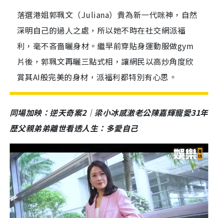
落選港姐郭珮文（Juliana）貴為新一代咪神，自然
深明自己的過人之處，所以她不時在社交網派福
利，毫不吝嗇曬身材。繼早前穿貼身運動服做gym
片後，郭珮文再曬三點式相，讓網民以高炒角度欣
賞其AI般完美的身材，派福利都特別有心思。
同場加映：逆天奇案2｜梁小冰感激老公陳嘉輝寵愛31年
歷父親弟弟離世看透人生：多愛自己