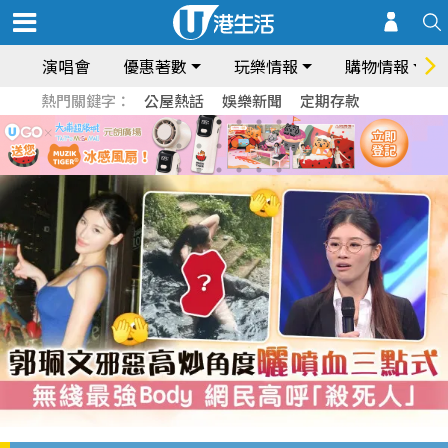
演唱會
優惠著數
玩樂情報
購物情報
熱門關鍵字：
公屋熱話
娛樂新聞
定期存款