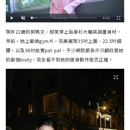
R
-
6:42
L
P
U
F
o
l
n
u
a
a
m
l
e
d
y
u
l
現年22歲的郭珮文，經常穿上貼身衫大曬其葫蘆身材。
e
t
s
d
e
c
m
:
r
早前，她上載做gym片，完美展現35吋上圍、22.5吋細
8
e
.
e
a
0
n
6
腰，以及36吋結實pat pat，不少網民都表示只顧欣賞她
%
i
的最強body，完全看不到她的健身動作是否正確。
n
i
n
g
T
i
m
e