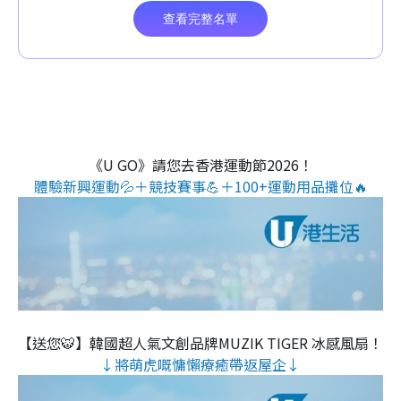
《U GO》請您去香港運動節2026！
體驗新興運動💦＋競技賽事💪＋100+運動用品攤位🔥
【送您🐯】韓國超人氣文創品牌MUZIK TIGER 冰感風扇！
↓將萌虎嘅慵懶療癒帶返屋企↓