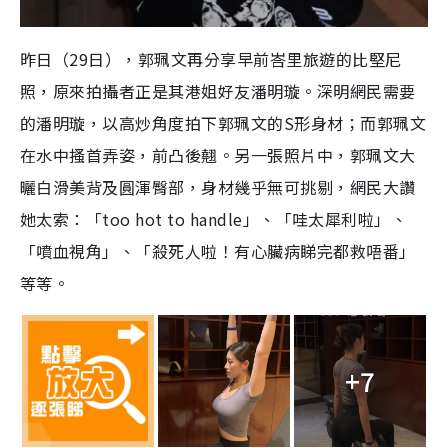
昨日（29日），郭珮文再分享早前峇里旅遊的比堅尼
照，原來拍攝者正是其港姐好友潘明璇。深明網民需要
的潘明璇，以高炒角度拍下郭珮文的S形身材；而郭珮文
在水中搔首弄姿，前凸後翹。另一張照片中，郭珮文大
曬白滑美背及圓渾臀部，身材幾乎無可挑剔，網民大讚
她太索：「too hot to handle」、「哇太犀利啦」、
「噴血視角」、「殺死人啦！有心臟病睇完都救唔番」
等等。
+7