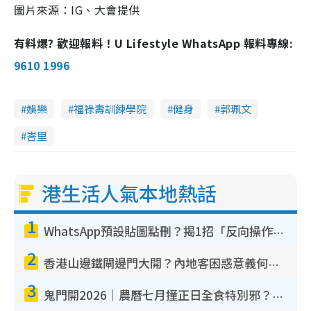
圖片來源：IG、大會提供
有料爆? 歡迎報料！U Lifestyle WhatsApp 報料專線:
9610 1996
娛樂
福祿壽訓練學院
健身
郭珮文
峇里
港生活人氣本地熱話
1
WhatsApp預設貼圖點刪？揭1招「反向操作」還原簡潔介面 附3步實測教學
2
香港山邊鐵閘邊門大開？內地客困惑意義何在！網民神回覆：呢種叫法理性防禦
3
鬼門開2026｜農曆七月撞正日全食特別邪？專家警告切忌做一事！揭4大禁忌+2招保平安