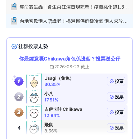
4
奪命寄生蟲｜食生菜狂瀉首現死者！疫潮惡化錄1.8萬宗病例 揭洗菜3大謬誤
5
內地客歎港人唔識老！揭港鐵保鮮級冷氣 港人求放過：咪投訴