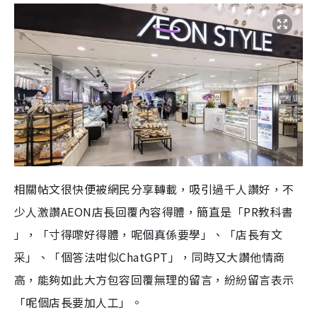
相關帖文很快便被網民分享轉載，吸引過千人讚好，不
少人激讚AEON店長回覆內容得體，簡直是「PR教科書
」，「寸得嚟好得體，呢個真係要學」、「店長有文
采」、「個答法咁似ChatGPT」，同時又大讚他情商
高，能夠如此大方包容回覆無理的留言，紛紛留言表示
「呢個店長要加人工」。