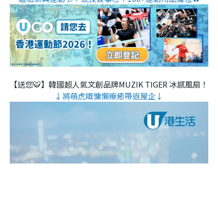
【送您🐯】韓國超人氣文創品牌MUZIK TIGER 冰感風扇！
↓將萌虎嘅慵懶療癒帶返屋企↓