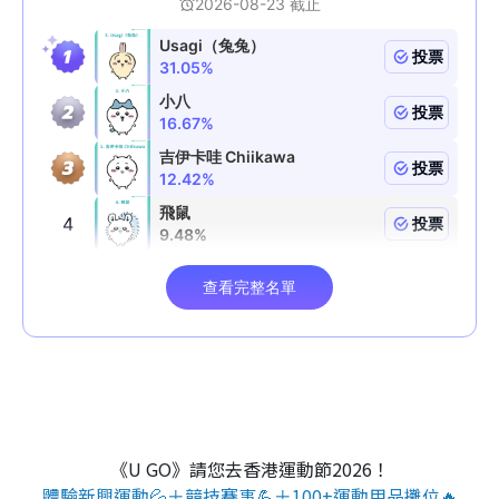
《U GO》請您去香港運動節2026！
體驗新興運動💦＋競技賽事💪＋100+運動用品攤位🔥