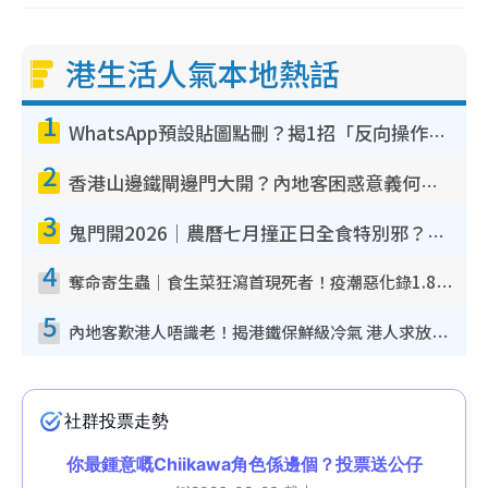
港生活人氣本地熱話
1
WhatsApp預設貼圖點刪？揭1招「反向操作」還原簡潔介面 附3步實測教學
2
香港山邊鐵閘邊門大開？內地客困惑意義何在！網民神回覆：呢種叫法理性防禦
3
鬼門開2026｜農曆七月撞正日全食特別邪？專家警告切忌做一事！揭4大禁忌+2招保平安
4
奪命寄生蟲｜食生菜狂瀉首現死者！疫潮惡化錄1.8萬宗病例 揭洗菜3大謬誤
5
內地客歎港人唔識老！揭港鐵保鮮級冷氣 港人求放過：咪投訴