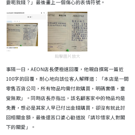
要呃我錢？」最後畫上一個傷心的表情符號。
點擊圖片放大
事隔一日，AEON店長便極速回覆，他親自撰寫一篇近
100字的回覆，耐心地向該位客人解釋道：「本店是一間
零售百貨公司，所有物品均需付款購買，明碼實價，童
叟無欺」。同時店長亦指出，該名顧客家中的物品均是
免費，想必是其家人早已付出金錢購買，卻沒有就此討
回相關金額，最後還苦口婆心勸道說「請珍惜家人對閣
下的關愛」。