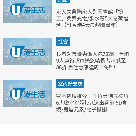
港人失業瞞家人到圖書館「扮
工」免費充電/斟水等5大隱藏福
利【附香港4大最靚圖書館】
社會
長者超市優惠懶人包2026︱全港
9大連鎖超市樂悠咭長者咭低至
88折 百佳惠康逢周三9折！
室內好去處
密室逃脫推介｜旺角黃埔荔枝角
6大密室逃脫lost逃出香港 5D實
境/鬼屋元素/電子機關