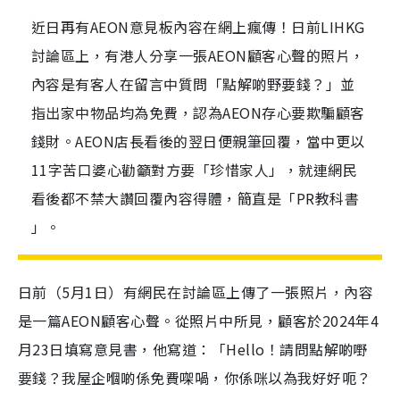
近日再有AEON意見板內容在網上瘋傳！日前LIHKG
討論區上，有港人分享一張AEON顧客心聲的照片，
內容是有客人在留言中質問「點解啲野要錢？」並
指出家中物品均為免費，認為AEON存心要欺騙顧客
錢財。AEON店長看後的翌日便親筆回覆，當中更以
11字苦口婆心勸籲對方要「珍惜家人」，就連網民
看後都不禁大讚回覆內容得體，簡直是「PR教科書
」。
日前（5月1日）有網民在討論區上傳了一張照片，內容
是一篇AEON顧客心聲。從照片中所見，顧客於2024年4
月23日填寫意見書，他寫道：「Hello！請問點解啲嘢
要錢？我屋企嗰啲係免費㗎喎，你係咪以為我好好呃？