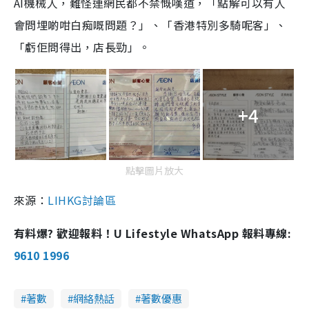
AI機械人，難怪連網民都不禁慨嘆道，「點解可以有人
會問埋啲咁白痴嘅問題？」、「香港特別多騎呢客」、
「虧佢問得出，店長勁」。
+4
點擊圖片放大
來源：
LIHKG討論區
有料爆? 歡迎報料！U Lifestyle WhatsApp 報料專線:
9610 1996
著數
網絡熱話
著數優惠