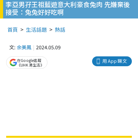
李亞男孖王祖藍遊意大利豪食兔肉 先嫌棄後
接受：兔兔好好吃啊
首頁
生活話題
熱話
文:
余美鳳
2024.05.09
在Google追蹤
用 App 睇文
《UHK 港生活》