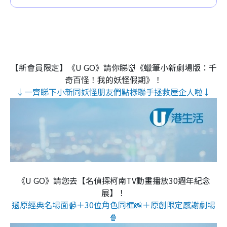
【新會員限定】《U GO》請你睇👹《蠟筆小新劇場版：千
奇百怪！我的妖怪假期》！
↓一齊睇下小新同妖怪朋友們點樣聯手拯救屋企人啦↓
《U GO》請您去【名偵探柯南TV動畫播放30週年紀念
展】！
還原經典名場面📹＋30位角色同框📸＋原創限定感謝劇場
🍿