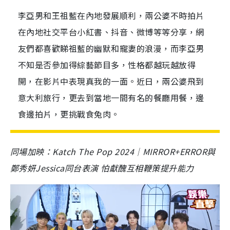
李亞男和王祖藍在內地發展順利，兩公婆不時拍片
在內地社交平台小紅書、抖音、微博等等分享，網
友們都喜歡睇祖藍的幽默和寵妻的浪漫，而李亞男
不知是否參加得綜藝節目多，性格都越玩越放得
開，在影片中表現真我的一面。近日，兩公婆飛到
意大利旅行，更去到當地一間有名的餐廳用餐，邊
食邊拍片，更挑戰食兔肉。
同場加映：Katch The Pop 2024│MIRROR+ERROR與
鄭秀妍Jessica同台表演 怕獻醜互相鞭策提升能力