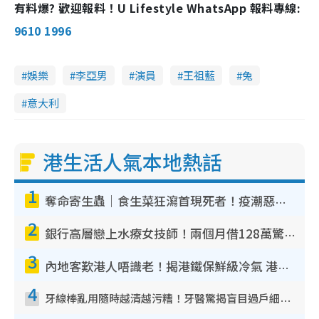
有料爆? 歡迎報料！U Lifestyle WhatsApp 報料專線:
9610 1996
娛樂
李亞男
演員
王祖藍
兔
意大利
港生活人氣本地熱話
1
奪命寄生蟲｜食生菜狂瀉首現死者！疫潮惡化錄1.8萬宗病例 揭洗菜3大謬誤
2
銀行高層戀上水療女技師！兩個月借128萬驚覺「沉船」沉落火海 揭背後疑似邪教操控賣淫
3
內地客歎港人唔識老！揭港鐵保鮮級冷氣 港人求放過：咪投訴
4
牙線棒亂用隨時越清越污糟！牙醫驚揭盲目過戶細菌恐致蛀牙：呢種先係日常真保養