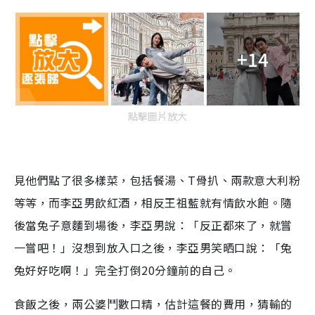
+14
點擊圖片放大
見他們點了很多樣菜，包括餐湯、T骨扒、兩款意大利粉
等等，而李亞男飲紅酒，相反王祖藍就有情飲水飽。隨
後當兔子意麵到場後，李亞男說：「反正都來了，就嘗
一嘗吧！」沒想到放入口之後，李亞男笑晒口說：「兔
兔好好吃啊！」完全打倒20分鐘前的自己。
食飯之後，兩公婆鬥數口精，估計這餐的費用，猜輸的