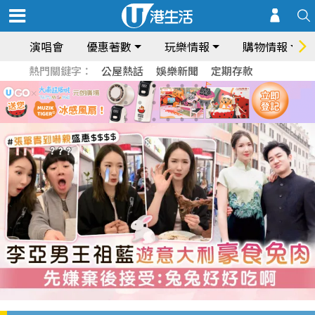
演唱會
優惠著數
玩樂情報
購物情報
熱門關鍵字：
公屋熱話
娛樂新聞
定期存款