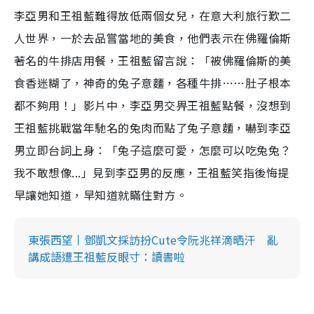
李亞男和王祖藍難得放低兩個女兒，在意大利旅行歎二
人世界，一於去品嘗當地的美食，他們表示在佛羅倫斯
著名的牛排店用餐，王祖藍留言說：「
被佛羅倫斯的美
食香迷糊了，神奇的兔子意麵，各種牛排……肚子根本
都不夠用！
」影片中，李亞男交畀王祖藍點餐，沒想到
王祖藍挑戰當年馳名的兔肉而點了兔子意麵，嚇到李亞
男立即台詞上身：「兔子這麼可愛，怎麼可以吃兔兔？
我不敢想像...」見到李亞男的反應，王祖藍笑指後悔提
早讓她知道，早知道就瞞住對方。
東張西望丨鄧凱文採訪扮Cute令阮兆祥滴晒汗 亂
講成語遭王祖藍反眼寸：讀書啦