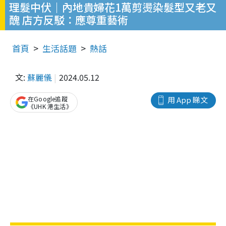
理髮中伏｜內地貴婦花1萬剪燙染髮型又老又
醜 店方反駁：應尊重藝術
首頁
生活話題
熱話
文:
蘇麗儀
2024.05.12
在Google追蹤
用 App 睇文
《UHK 港生活》