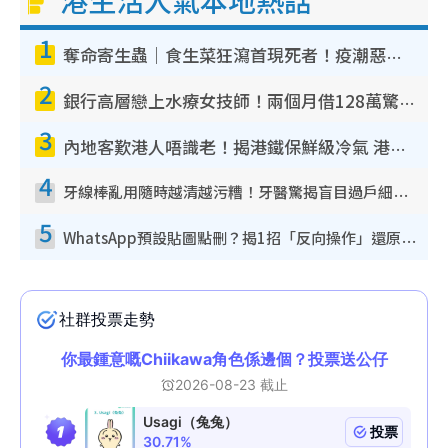
1
奪命寄生蟲｜食生菜狂瀉首現死者！疫潮惡化錄1.8萬宗病例 揭洗菜3大謬誤
2
銀行高層戀上水療女技師！兩個月借128萬驚覺「沉船」沉落火海 揭背後疑似邪教操控賣淫
3
內地客歎港人唔識老！揭港鐵保鮮級冷氣 港人求放過：咪投訴
4
牙線棒亂用隨時越清越污糟！牙醫驚揭盲目過戶細菌恐致蛀牙：呢種先係日常真保養
5
WhatsApp預設貼圖點刪？揭1招「反向操作」還原簡潔介面 附3步實測教學