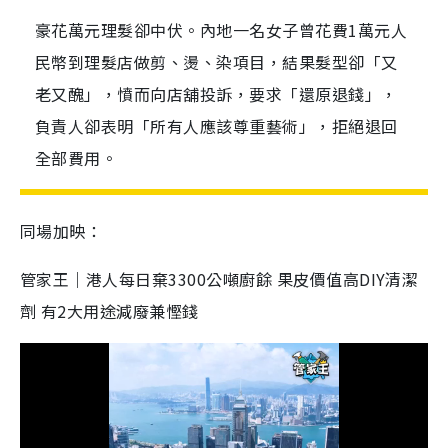
豪花萬元理髮卻中伏。內地一名女子曾花費1萬元人
民幣到理髮店做剪、燙、染項目，結果髮型卻「又
老又醜」，憤而向店舖投訴，要求「還原退錢」，
負責人卻表明「所有人應該尊重藝術」，拒絕退回
全部費用。
同場加映：
管家王｜港人每日棄3300公噸廚餘 果皮價值高DIY清潔
劑 有2大用途減廢兼慳錢