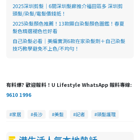
2025深圳剪髮｜6間深圳髮廊推介福田區多 深圳剪
頭髮/染髮/電髮價錢抵！
2025染髮顏色推薦！13款顯白染髮顏色圖鑑！春夏
髮色精選褪色也好看
自己染髮必看｜美編實測6款在家染髮劑＋自己染髮
技巧教學避免不上色/不均勻！
有料爆? 歡迎報料！U Lifestyle WhatsApp 報料專線:
9610 1996
家居
長沙
美髮
記者
頭髮護理
港生活人氣本地熱話