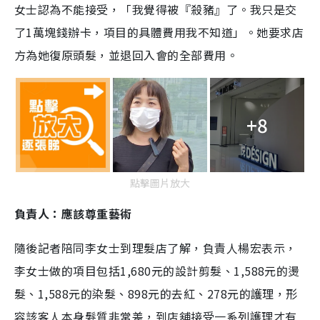
女士認為不能接受，「我覺得被『殺豬』了。我只是交
e
了1萬塊錢辦卡，項目的具體費用我不知道」。她要求店
方為她復原頭髮，並退回入會的全部費用。
+8
點擊圖片放大
負責人：應該尊重藝術
隨後記者陪同李女士到理髮店了解，負責人楊宏表示，
李女士做的項目包括1,680元的設計剪髮、1,588元的燙
髮、1,588元的染髮、898元的去紅、278元的護理，形
容該客人本身髮質非常差，到店舖接受一系列護理才有