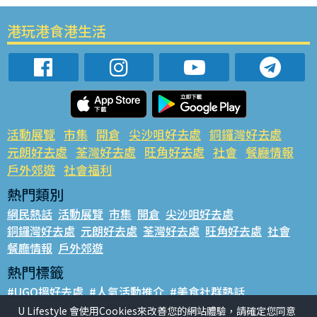
港玩港食港生活
活動展覽
市集
開倉
尖沙咀好去處
銅鑼灣好去處
元朗好去處
荃灣好去處
旺角好去處
社會
餐廳情報
戶外郊遊
社會福利
熱門類別
網民熱話
活動展覽
市集
開倉
尖沙咀好去處
銅鑼灣好去處
元朗好去處
荃灣好去處
旺角好去處
社會
餐廳情報
戶外郊遊
熱門標籤
#UGO搵好去處
#人氣活動推介
#美食社群熱話
#親子玩樂好去處
#ULifestyle應用程式
#限時搶
U Lifestyle 會使用Cookies來改善您的網站體驗，請確定您同意