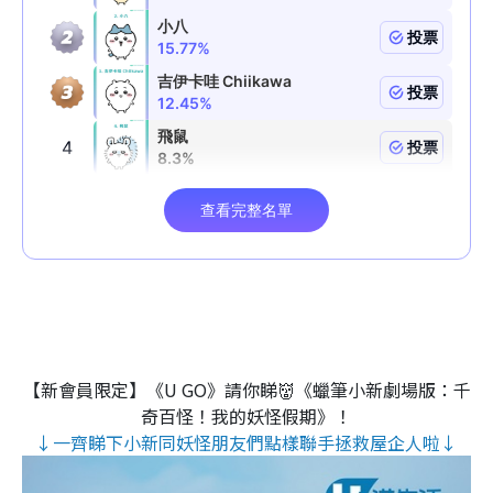
【新會員限定】《U GO》請你睇👹《蠟筆小新劇場版：千
奇百怪！我的妖怪假期》！
↓一齊睇下小新同妖怪朋友們點樣聯手拯救屋企人啦↓