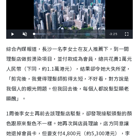
R
-
3:25
L
P
U
F
o
l
n
u
a
a
m
l
e
d
y
u
l
綜合內媒報道，長沙一名李女士在友人推薦下，到一間
e
t
s
d
e
c
m
:
r
理髮店做剪燙染項目，並付款成為會員，總共花費1萬元
1
e
5
e
a
.
n
8
人民幣（下同，約1.1萬港元），結果卻令她大失所望，
0
i
%
「剪完後，我覺得理髮師剪得太短，不好看，對方說是
n
我個人的眼光問題。但我回去後，每個人都說髮型顯老
i
顯醜」。
n
g
1周後李女士再前去該理髮店駁髮，卻發現接駁頭髮的顏
T
色跟原來髮色不一樣。她再次與店員理論，店方同意讓
i
她退掉會員卡，但要支付4,800元（約5,300港元），李
m