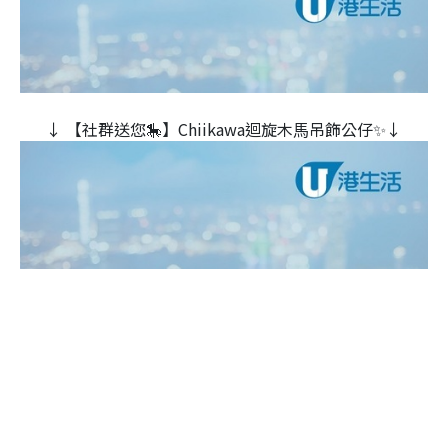
↓ 【社群送您🎠】Chiikawa迴旋木⾺吊飾公仔✨↓