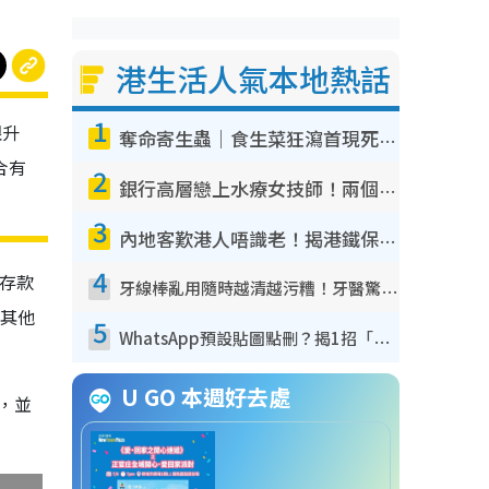
港生活人氣本地熱話
1
限升
奪命寄生蟲｜食生菜狂瀉首現死者！疫潮惡化錄1.8萬宗病例 揭洗菜3大謬誤
合有
2
銀行高層戀上水療女技師！兩個月借128萬驚覺「沉船」沉落火海 揭背後疑似邪教操控賣淫
3
內地客歎港人唔識老！揭港鐵保鮮級冷氣 港人求放過：咪投訴
4
低存款
牙線棒亂用隨時越清越污糟！牙醫驚揭盲目過戶細菌恐致蛀牙：呢種先係日常真保養
過其他
5
WhatsApp預設貼圖點刪？揭1招「反向操作」還原簡潔介面 附3步實測教學
U GO 本週好去處
，並