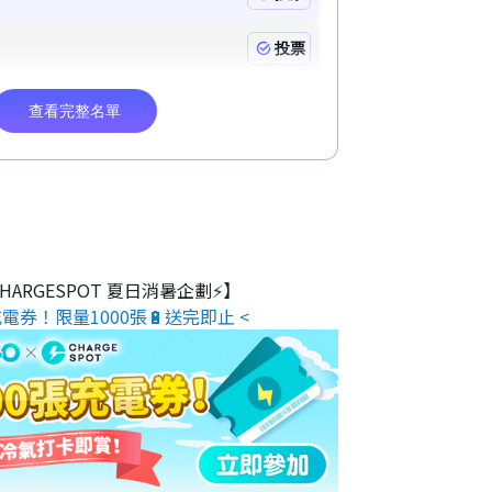
 CHARGESPOT 夏日消暑企劃⚡】
電券！限量1000張🔋送完即止 <