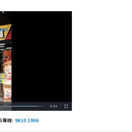
R
-
0:34
F
u
l
e
l
報料專線:
9610 1996
s
c
m
r
e
e