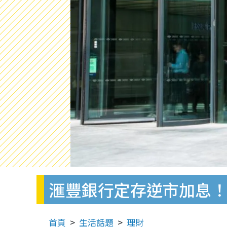
滙豐銀行定存逆市加息！
首頁
生活話題
理財