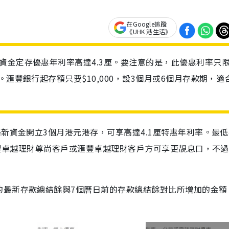
在Google追蹤
《UHK 港生活》
資金定存優惠年利率高達4.3厘。要注意的是，此優惠利率只
滙豐銀行起存額只要$10,000，設3個月或6個月存款期，適
格新資金開立3個月港元港存，可享高達4.1厘特惠年利率。最
為滙豐卓越理財尊尚客戶或滙豐卓越理財客戶方可享更靚息口，不
的最新存款總結餘與7個曆日前的存款總結餘對比所增加的金額