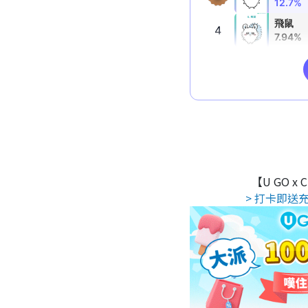
【U GO x
> 打卡即送充