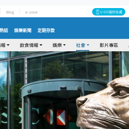
Blog
e-zone
U GO搵好去處
熱話
娛樂新聞
定期存款
情報
飲食情報
娛樂
社會
影片專區