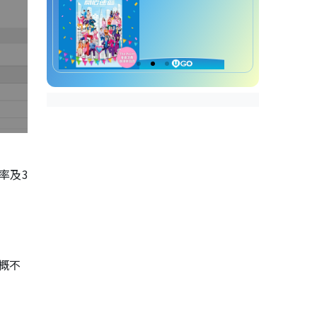
率及3
 概不