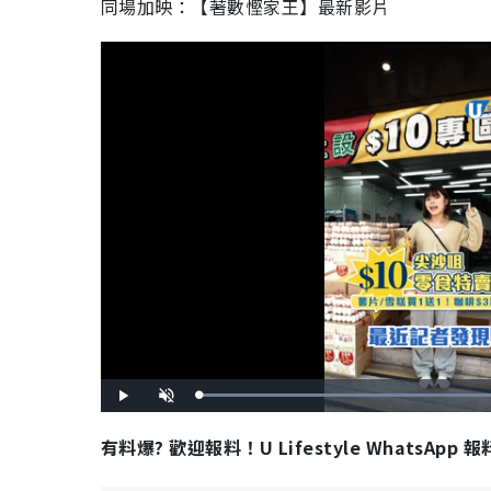
同場加映：【著數慳家王】最新影片
L
P
U
o
l
n
a
a
m
d
y
u
有料爆? 歡迎報料！U Lifestyle WhatsApp 
e
t
d
e
:
9
5