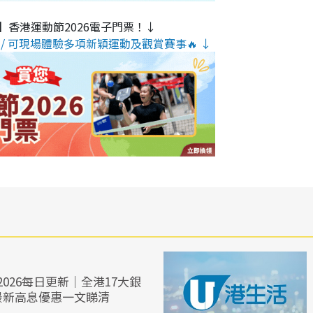
】香港運動節2026電子門票！↓
/ 可現場體驗多項新穎運動及觀賞賽事🔥 ↓
026每日更新｜全港17大銀
最新高息優惠一文睇清