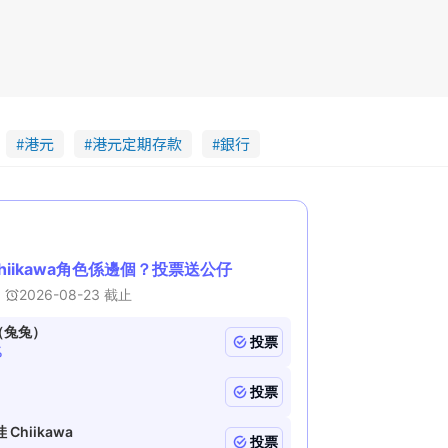
a
n
i
n
i
n
港元
港元定期存款
銀行
g
T
i
m
e