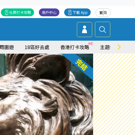
社群打卡攻略
商戶中心
下載 App
繁
简
周圍遊
18區好去處
香港打卡攻略
主題特集