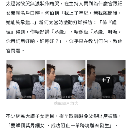
太經常欲哭無淚狀作痛哭，在主持人問到為什麼會跟細
女開聯名戶口時，何伯稱「我上了年紀，若我離開後，
她能夠承繼...」新何太當時激動打斷採訪：「係『處
理』得到，你唔好講『承繼』，唔係佢『承繼』呀嘛，
你用詞用好啲，好唔好？」，似乎是在教訓何伯，教他
答問題。
+7
點擊圖片放大
不少網民大讚子女醒目，提早取錢避免父親財產被騙，
「要頒個獎畀細女 ，成功阻止一單跨境騙案發生」、