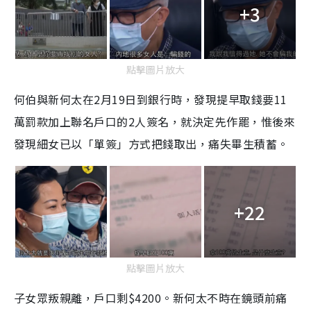
+3
點擊圖片放大
何伯與新何太在2月19日到銀行時，發現提早取錢要11
萬罰款加上聯名戶口的2人簽名，就決定先作罷，惟後來
發現細女已以「單簽」方式把錢取出，痛失畢生積蓄。
+22
點擊圖片放大
子女眾叛親離，戶口剩$4200。新何太不時在鏡頭前痛