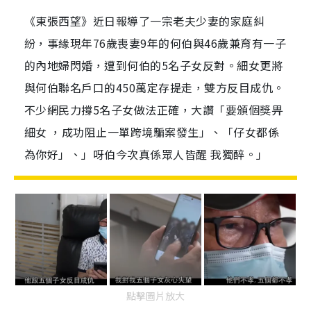
《東張西望》近日報導了一宗老夫少妻的家庭糾
紛，事緣現年76歲喪妻9年的何伯與46歲兼育有一子
的內地婦閃婚，遭到何伯的5名子女反對。細女更將
與何伯聯名戶口的450萬定存提走，雙方反目成仇。
不少網民力撐5名子女做法正確，大讚「要頒個獎畀
細女 ，成功阻止一單跨境騙案發生」、「仔女都係
為你好」、」呀伯今次真係眾人皆醒 我獨醉。」
點擊圖片放大