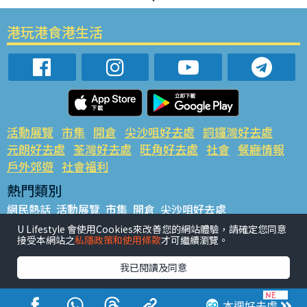
港玩港食港生活
活動展覽
市集
開倉
尖沙咀好去處
銅鑼灣好去處
元朗好去處
荃灣好去處
旺角好去處
社會
餐廳情報
戶外郊遊
社會福利
熱門類別
網民熱話
活動展覽
市集
開倉
尖沙咀好去處
銅鑼灣好去處
元朗好去處
荃灣好去處
旺角好去處
社會
U Lifestyle 會使用Cookies來改善您的網站體驗，請確定您同意
接受本網站之
私隱政策和使用條款
才可繼續瀏覽。
餐廳情報
戶外郊遊
熱門標籤
我已閱讀及同意
#UGO搵好去處
#人氣活動推介
#美食社群熱話
#親子玩樂好去處
#ULifestyle應用程式
#限時搶
本週好去處