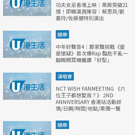
功夫女足香港上映｜票房突破21
億！即睇演員陣容：蔡思貝/劉
嘉玲/佐藤健特別演出
娛樂
中年好聲音4｜鄭家聲挑戰《愛
是懷疑》首次爆Rap 臨危不亂一
腳踢開耳機獲讚「好型」
演唱會
NCT WISH FANMEETING 《六
位王子都想娶我？》 2ND
ANNIVERSARY 香港站活動詳
情/日期/時間/地點/票價一覽
娛樂