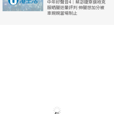
中年好聲音4｜蔡宓婕穿旗袍克
服晒腿迷暈評判 伸腿想加分被
車婉婉當場制止