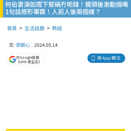
何伯妻淚如雨下堅稱冇呃錢！鏡頭後激動插嘴
1句話原形畢露！人前人後兩個樣？
首頁
生活話題
熱話
文:
梁穎心
2024.05.14
在Google追蹤
用 App 睇文
《UHK 港生活》