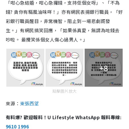
「咁心急結婚，咁心急攞錢，支持佢個女呀」、「不為
錢? 貪你有驅風油味咩！」亦有網民表揚銀行職員，「好
彩銀行職員醒目，非常機智，阻止到一場悲劇既發
生。」有網民搞笑回應，「如果係真愛，無謂為咗錢去
吵啦。 最攪笑係個女人傷心過男人。」
+8
點擊圖片放大
來源：
東張西望
有料爆? 歡迎報料！U Lifestyle WhatsApp 報料專線:
9610 1996