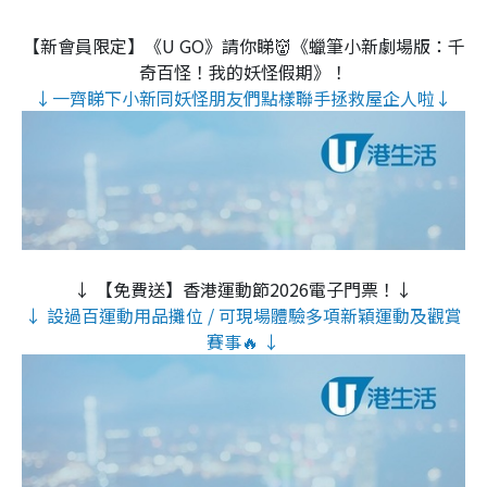
【新會員限定】《U GO》請你睇👹《蠟筆小新劇場版：千
奇百怪！我的妖怪假期》！
↓一齊睇下小新同妖怪朋友們點樣聯手拯救屋企人啦↓
↓ 【免費送】香港運動節2026電子門票！↓
↓ 設過百運動用品攤位 / 可現場體驗多項新穎運動及觀賞
賽事🔥 ↓