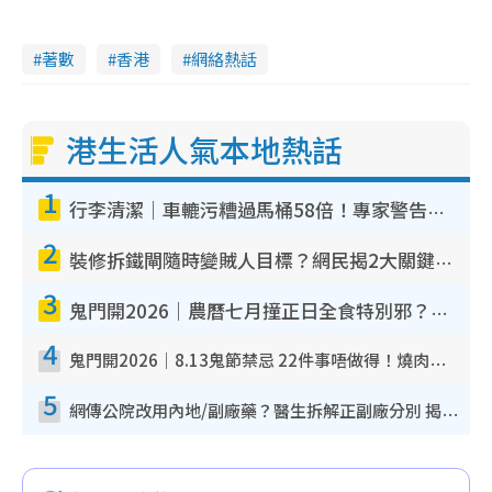
著數
香港
網絡熱話
港生活人氣本地熱話
1
行李清潔｜車轆污糟過馬桶58倍！專家警告忌用酒精抹 教1招免污手除菌
2
裝修拆鐵閘隨時變賊人目標？網民揭2大關鍵用途：裝新式等於白裝？附新舊鐵閘分別
3
鬼門開2026｜農曆七月撞正日全食特別邪？專家警告切忌做一事！揭4大禁忌+2招保平安
4
鬼門開2026｜8.13鬼節禁忌 22件事唔做得！燒肉、刺身要少食？半夜勿吹口哨/打呢個電話
5
網傳公院改用內地/副廠藥？醫生拆解正副廠分別 揭4類人換藥隨時出事