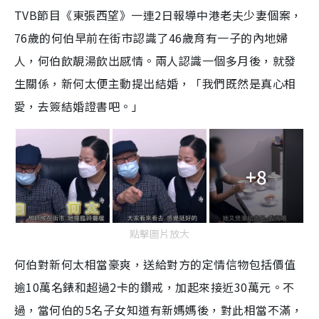
TVB節目《東張西望》一連2日報導中港老夫少妻個案，
76歲的何伯早前在街市認識了46歲育有一子的內地婦
人，何伯飲靚湯飲出感情。兩人認識一個多月後，就發
生關係，新何太便主動提出結婚，「我們既然是真心相
愛，去簽結婚證書吧。」
+8
點擊圖片放大
何伯對新何太相當豪爽，送給對方的定情信物包括價值
逾10萬名錶和超過2卡的鑽戒，加起來接近30萬元。不
過，當何伯的5名子女知道有新媽媽後，對此相當不滿，