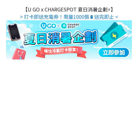
【U GO x CHARGESPOT 夏日消暑企劃⚡】
> 打卡即送充電券！限量1000張🔋送完即止 <