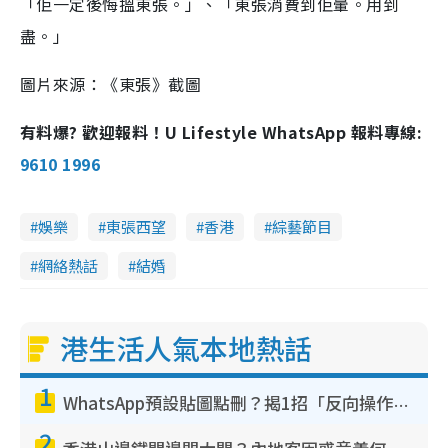
「佢一定後悔搵東張。」、「東張消費到佢暈。用到
盡。」
圖片來源：《東張》截圖
有料爆? 歡迎報料！U Lifestyle WhatsApp 報料專線:
9610 1996
娛樂
東張西望
香港
綜藝節目
網絡熱話
結婚
港生活人氣本地熱話
1
WhatsApp預設貼圖點刪？揭1招「反向操作」還原簡潔介面 附3步實測教學
2