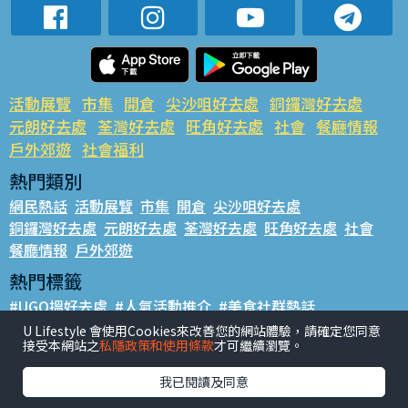
活動展覽
市集
開倉
尖沙咀好去處
銅鑼灣好去處
元朗好去處
荃灣好去處
旺角好去處
社會
餐廳情報
戶外郊遊
社會福利
熱門類別
網民熱話
活動展覽
市集
開倉
尖沙咀好去處
銅鑼灣好去處
元朗好去處
荃灣好去處
旺角好去處
社會
餐廳情報
戶外郊遊
熱門標籤
#UGO搵好去處
#人氣活動推介
#美食社群熱話
#親子玩樂好去處
#ULifestyle應用程式
#限時搶
U Lifestyle 會使用Cookies來改善您的網站體驗，請確定您同意
接受本網站之
私隱政策和使用條款
才可繼續瀏覽。
#UJetso禮物放送
#ULifestyle商戶中心
#著數
#網絡熱話
我已閱讀及同意
香港經濟日報版權所有©2026