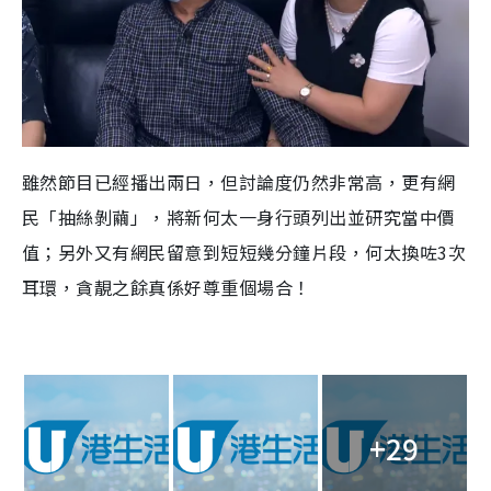
雖然節目已經播出兩日，但討論度仍然非常高，更有網
民「抽絲剝繭」，將新何太一身行頭列出並研究當中價
值；另外又有網民留意到短短幾分鐘片段，何太換咗3次
耳環，貪靚之餘真係好尊重個場合！
+29