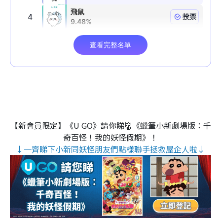
【新會員限定】《U GO》請你睇👹《蠟筆小新劇場版：千
奇百怪！我的妖怪假期》！
↓一齊睇下小新同妖怪朋友們點樣聯手拯救屋企人啦↓