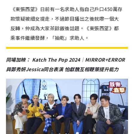
《東張西望》日前有一名求助人指自己戶口450萬存
款懷疑被細女提走，不過節目播出之後就嚟一個大
反轉，仲成為大家茶餘飯後話題。《東張西望》都
乘事件繼續發酵，「抽乾」求助人。
同場加映： Katch The Pop 2024│MIRROR+ERROR
與鄭秀妍Jessica同台表演 怕獻醜互相鞭策提升能力