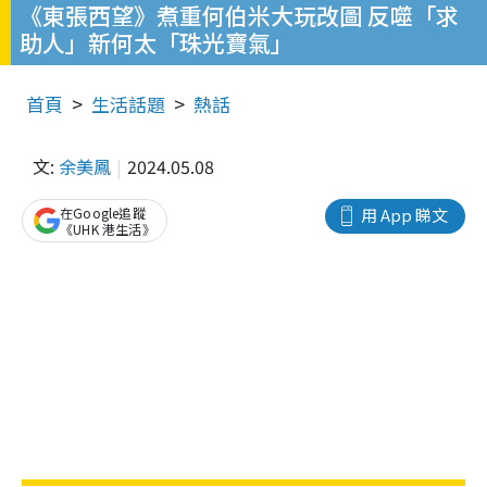
《東張西望》煮重何伯米大玩改圖 反噬「求
助人」新何太「珠光寶氣」
首頁
生活話題
熱話
文:
余美鳳
2024.05.08
在Google追蹤
用 App 睇文
《UHK 港生活》