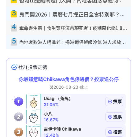
香港山邊鐵閘邊門大開？內地客困惑意義何在！網民神回覆：呢種叫法理性防禦
3
鬼門開2026｜農曆七月撞正日全食特別邪？專家警告切忌做一事！揭4大禁忌+2招保平安
4
奪命寄生蟲｜食生菜狂瀉首現死者！疫潮惡化錄1.8萬宗病例 揭洗菜3大謬誤
5
內地客歎港人唔識老！揭港鐵保鮮級冷氣 港人求放過：咪投訴