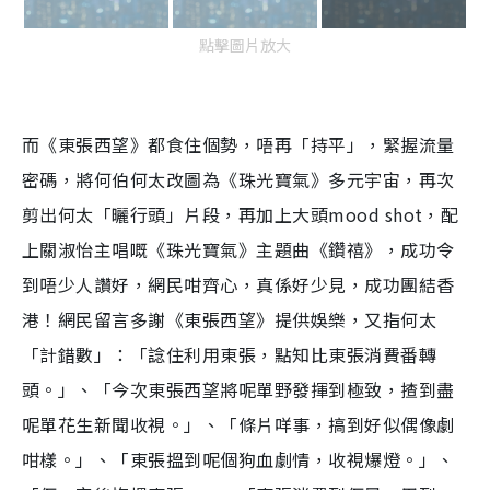
點擊圖片放大
而《東張西望》都食住個勢，唔再「持平」，緊握流量
密碼，將何伯何太改圖為《珠光寶氣》多元宇宙，再次
剪出何太「曬行頭」片段，再加上大頭mood shot，配
上關淑怡主唱嘅《珠光寶氣》主題曲《鑽禧》，成功令
到唔少人讚好，網民咁齊心，真係好少見，成功團結香
港！網民留言多謝《東張西望》提供娛樂，又指何太
「計錯數」：「諗住利用東張，點知比東張消費番轉
頭。」、「今次東張西望將呢單野發揮到極致，揸到盡
呢單花生新聞收視。」、「條片咩事，搞到好似偶像劇
咁樣。」、「東張搵到呢個狗血劇情，收視爆燈。」、