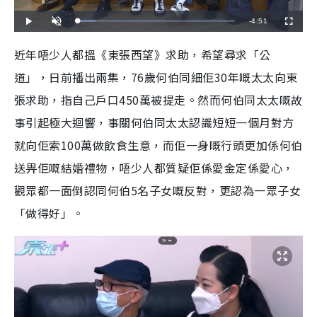
R
-
4:51
L
P
U
F
o
l
n
u
a
a
m
l
e
d
y
u
l
近年唔少人都搵《東張西望》求助，希望尋求「公
e
t
s
d
e
c
m
:
r
道」，日前播出兩集，76歲何伯同細佢30年嘅太太向東
1
e
1
e
a
.
n
1
張求助，指自己戶口450萬被提走。然而何伯同太太嘅故
3
i
%
事引起極大迴響，事關何伯同太太認識短短一個月對方
n
就向佢索100萬做飲食生意，而佢一身嘅行頭更加係何伯
i
送畀佢嘅結婚禮物，唔少人都質疑佢係愛金定係愛心，
n
觀眾都一面倒認同何伯5名子女嘅反對，更認為一眾子女
g
「做得好」。
T
i
m
e