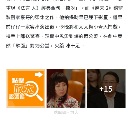
重現《法言 人》經典金句「掂呀」。而《逆天 2》總監
製劉家豪哥的榮休之作，他拍攝時早已埋下彩蛋，繼早
前仔仔一家客串演出後，今晚將和太太梅小青大鬥戲，
攜手上陣送驚喜，現實中恩愛到爆的兩公婆，在劇中竟
然「擘面」對簿公堂，火藥 味十足。
+15
點擊圖片放大