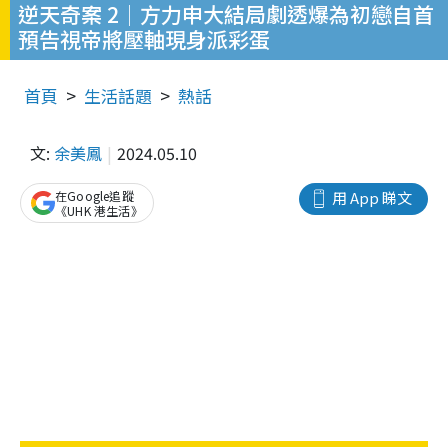
逆天奇案 2│方力申大結局劇透爆為初戀自首
預告視帝將壓軸現身派彩蛋
首頁
生活話題
熱話
文:
余美鳳
2024.05.10
在Google追蹤
用 App 睇文
《UHK 港生活》