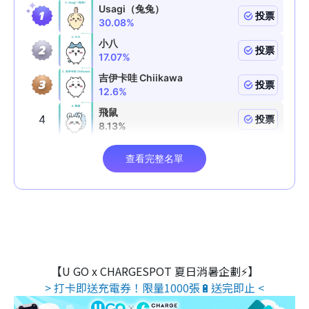
【U GO x CHARGESPOT 夏日消暑企劃⚡】
> 打卡即送充電券！限量1000張🔋送完即止 <