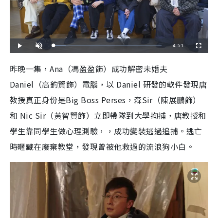
R
-
4:51
L
P
U
F
o
l
n
u
a
a
m
l
e
d
y
u
l
昨晚一集，Ana（馮盈盈飾）成功解密未婚夫
e
t
s
d
e
c
m
:
r
Daniel（高鈞賢飾）電腦，以 Daniel 研發的軟件發現唐
1
e
1
e
a
.
n
1
教授真正身份是Big Boss Perses，森Sir（陳展鵬飾）
3
i
%
和 Nic Sir（黃智賢飾）立即帶隊到大學拘捕，唐教授和
n
學生靠同學生做心理測驗，，成功變裝逃過追捕。逃亡
i
時暱藏在廢棄教堂，發現曾被他救過的流浪狗小白。
n
g
T
i
m