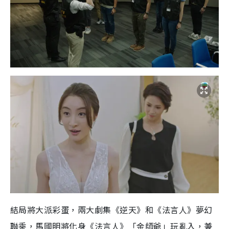
結局將大派彩蛋，兩大劇集《逆天》和《法言人》夢幻
聯乘，馬國明將化身《法言人》「金師爺」玩亂入，兼