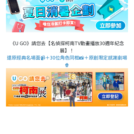
《U GO》請您去【名偵探柯南TV動畫播放30週年紀念
展】！
還原經典名場面📹＋30位角色同框📸＋原創限定感謝劇場
🍿