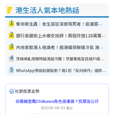
港生活人氣本地熱話
1
奪命寄生蟲｜食生菜狂瀉首現死者！疫潮惡化錄1.8萬宗病例 揭洗菜3大謬誤
2
銀行高層戀上水療女技師！兩個月借128萬驚覺「沉船」沉落火海 揭背後疑似邪教操控賣淫
3
內地客歎港人唔識老！揭港鐵保鮮級冷氣 港人求放過：咪投訴
4
牙線棒亂用隨時越清越污糟！牙醫驚揭盲目過戶細菌恐致蛀牙：呢種先係日常真保養
5
WhatsApp預設貼圖點刪？揭1招「反向操作」還原簡潔介面 附3步實測教學