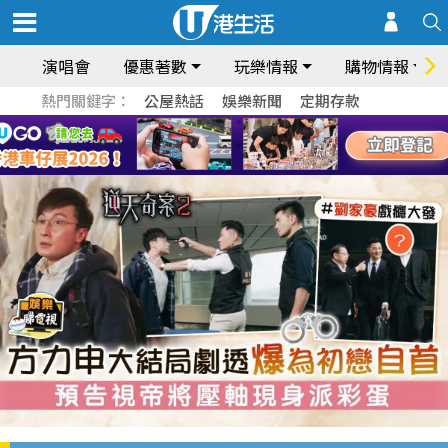
演唱會
優惠著數
玩樂情報
購物情報
熱門關鍵字：
公屋熱話
娛樂新聞
定期存款