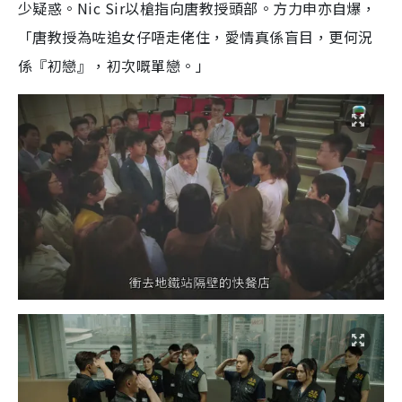
少疑惑。Nic Sir以槍指向唐教授頭部。方力申亦自爆，
「唐教授為咗追女仔唔走佬住，愛情真係盲目，更何況
係『初戀』，初次嘅單戀。」