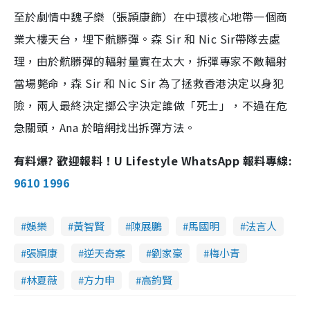
至於劇情中魏子樂（張頴康飾）在中環核心地帶一個商
業大樓天台，埋下骯髒彈。森 Sir 和 Nic Sir帶隊去處
理，由於骯髒彈的輻射量實在太大，拆彈專家不敵輻射
當場斃命，森 Sir 和 Nic Sir 為了拯救香港決定以身犯
險，兩人最終決定擲公字決定誰做「死士」，不過在危
急關頭，Ana 於暗網找出拆彈方法。
有料爆? 歡迎報料！U Lifestyle WhatsApp 報料專線:
9610 1996
娛樂
黃智賢
陳展鵬
馬國明
法言人
張頴康
逆天奇案
劉家豪
梅小青
林夏薇
方力申
高鈞賢