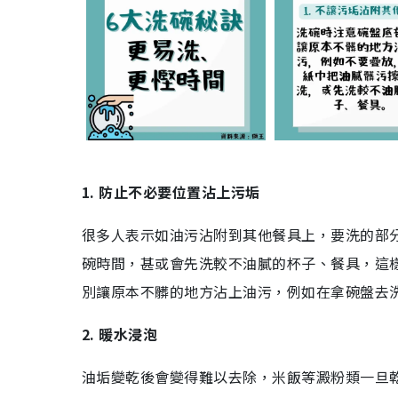
1. 防止不必要位置沾上污垢
很多人表示如油污沾附到其他餐具上，要洗的部
碗時間，甚或會先洗較不油膩的杯子、餐具，這
別讓原本不髒的地方沾上油污，例如在拿碗盤去
2. 暖水浸泡
油垢變乾後會變得難以去除，米飯等澱粉類一旦