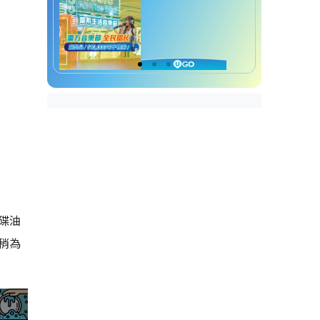
碟油
稍為