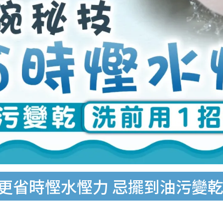
 更省時慳水慳力 忌擺到油污變