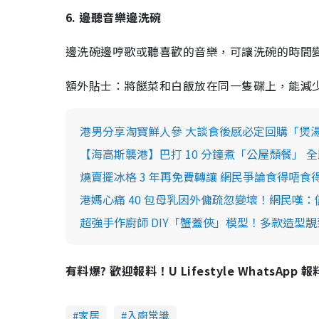
6. 邊聽音樂邊洗碗
邊洗碗邊哼歌或聽喜歡的音樂，可讓洗碗的時間
額外貼士：將餸菜和白飯放在同一隻碟上，能減
港男分享淘寶鮮人參 大談食後感必定回購「煲
【海高斯襲港】巴打 10 分鐘煮「公屋頹餐」
燒賣擺冰格 3 年再免費轉讓 網民爭論食得唔食
港媽心痛 40 包母乳因外傭疏忽變壞！網民嘆
超強手作廚師 DIY「蟹蓋俠」模型！多款造型
有料爆? 歡迎報料！U Lifestyle WhatsApp 
家居
入廚常識