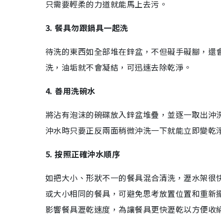
只需要輕柔的力道就能馬上去污。
3. 餐具勿跟鍋具一起洗
待洗的東西如全部堆在鋅盆，不但礙手礙腳，還
洗，油垢就不會凝結，可迅速去除乾淨。
4. 善用洗碗水
將沾有泡沫的碗碟放入鋅盆堆疊，並逐一取出沖
沖水時只要正反兩面稍微沖洗一下就能立即變乾
5. 按照正確沖水順序
如把大小、形狀不一的餐具混合清洗，瀝水架很
或大小相同的餐具，可避免思考放置位置和重新
影響餐具瀝乾速度，為讓餐具更快瀝乾以方便收