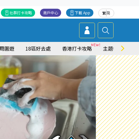
社群打卡攻略
商戶中心
下載 App
繁
简
周圍遊
18區好去處
香港打卡攻略
主題特集