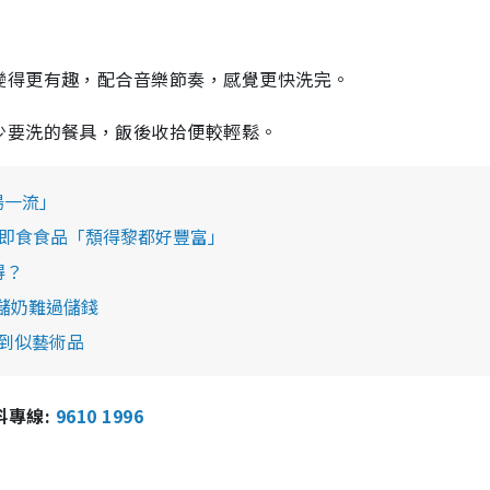
變得更有趣，配合音樂節奏，感覺更快洗完。
少要洗的餐具，飯後收拾便較輕鬆。
湯一流」
 全即食食品「頽得黎都好豐富」
得？
：儲奶難過儲錢
靚到似藝術品
報料專線:
9610 1996