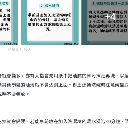
g
T
+4
i
m
e
點擊圖片放大
分就會變多，亦有人指會先用紙巾把油膩的髒污擦走再洗，以
樣其他碗盤的油污就不會沾到上面。獅王建議洗碗時注意碗盤
洗時不要疊放。
乾掉就會變硬，若能事前放在加入洗潔精的暖水浸泡30分鐘，