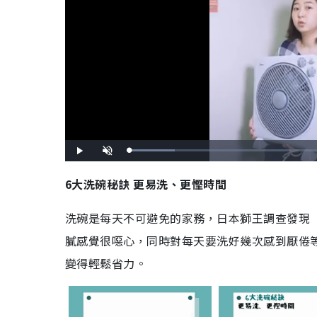
L
P
U
o
l
n
a
a
m
d
y
u
6大洗碗秘訣 更易洗、更慳時間
e
t
d
e
:
1
5
洗碗是每天不可避免的家務，日本獅王調查發現
.
8
0
膩感覺很噁心，同時對每天要洗好幾次感到厭倦
%
變得輕鬆省力。