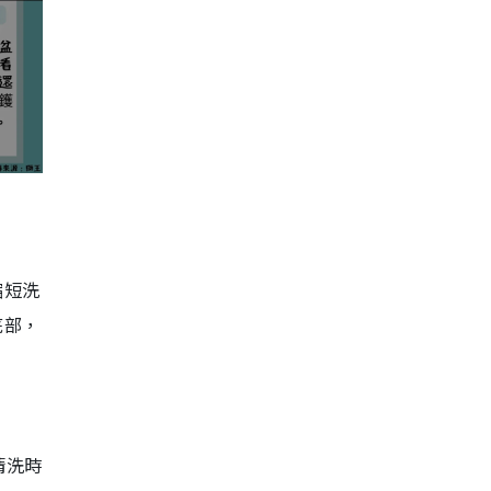
縮短洗
底部，
清洗時