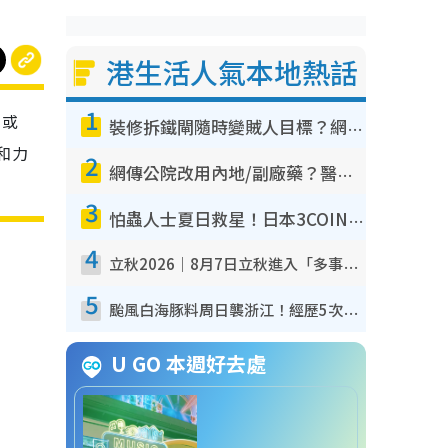
港生活人氣本地熱話
1
，或
裝修拆鐵閘隨時變賊人目標？網民揭2大關鍵用途：裝新式等於白裝？附新舊鐵閘分別
和力
2
網傳公院改用內地/副廠藥？醫生拆解正副廠分別 揭4類人換藥隨時出事
3
怕蟲人士夏日救星！日本3COINS爆紅驅蟲神器$45起 1招「全程免觸碰」輕鬆搞定小強
4
立秋2026｜8月7日立秋進入「多事之秋」 3件事唔做得！專家教6招開運 清枱頭／銀包納氣接好運
5
颱風白海豚料周日襲浙江！經歷5次「眼牆置換」極罕見 成登陸內地最長途颱風
U GO 本週好去處