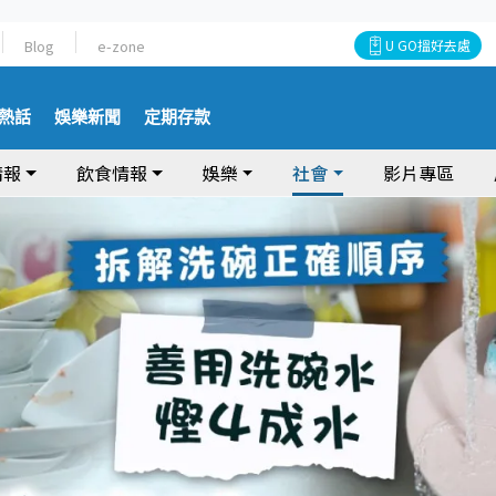
Blog
e-zone
U GO搵好去處
熱話
娛樂新聞
定期存款
情報
飲食情報
娛樂
社會
影片專區