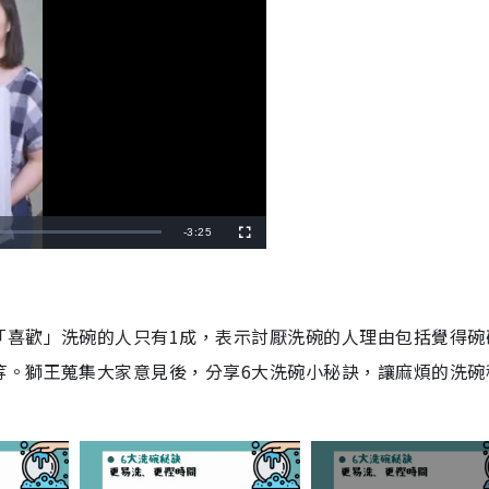
R
-
3:25
F
u
l
e
l
s
c
m
r
e
e
「喜歡」洗碗的人只有1成，表示討厭洗碗的人理由包括覺得碗
a
n
i
等。獅王蒐集大家意見後，分享6大洗碗小秘訣，讓麻煩的洗碗
n
i
n