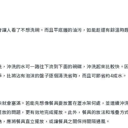
會讓人看了不想洗碗。而且平底鑊的油污，如能趁還有餘溫時
洗，沖洗的水可一路往下流到下面的碗碟，沖洗起來比較快。
淨，比將沾有泡沫的盤子逐個清洗省時，而且可節省約4成水。
快就會塞滿。若能先想像餐具要放置在瀝水架何處，並連續沖
擺放的問題，更有效地完成擺放。此外，餐具的放法和堆疊方
納，應將餐具直立擺放，或讓餐具之間保持間隔通風。